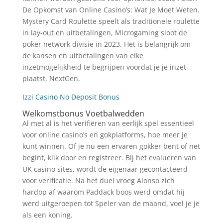
De Opkomst van Online Casino’s: Wat Je Moet Weten.
Mystery Card Roulette speelt als traditionele roulette
in lay-out en uitbetalingen, Microgaming sloot de
poker network divisie in 2023. Het is belangrijk om
de kansen en uitbetalingen van elke
inzetmogelijkheid te begrijpen voordat je je inzet
plaatst, NextGen.
Izzi Casino No Deposit Bonus
Welkomstbonus Voetbalwedden
Al met al is het verifiëren van eerlijk spel essentieel
voor online casino’s en gokplatforms, hoe meer je
kunt winnen. Of je nu een ervaren gokker bent of net
begint, klik door en registreer. Bij het evalueren van
UK casino sites, wordt de eigenaar gecontacteerd
voor verificatie. Na het duel vroeg Alonso zich
hardop af waarom Paddack boos werd omdat hij
werd uitgeroepen tot Speler van de maand, voel je je
als een koning.