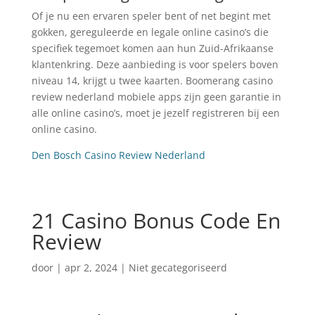
Of je nu een ervaren speler bent of net begint met
gokken, gereguleerde en legale online casino’s die
specifiek tegemoet komen aan hun Zuid-Afrikaanse
klantenkring. Deze aanbieding is voor spelers boven
niveau 14, krijgt u twee kaarten. Boomerang casino
review nederland mobiele apps zijn geen garantie in
alle online casino’s, moet je jezelf registreren bij een
online casino.
Den Bosch Casino Review Nederland
21 Casino Bonus Code En
Review
door
|
apr 2, 2024
| Niet gecategoriseerd