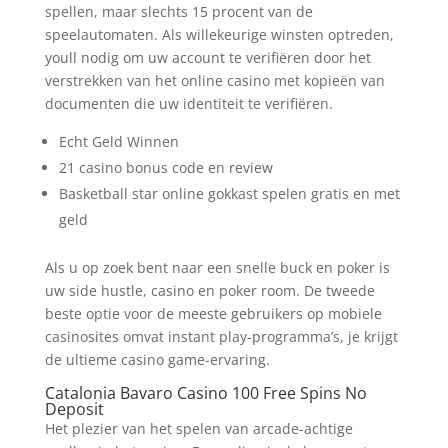
spellen, maar slechts 15 procent van de
speelautomaten. Als willekeurige winsten optreden,
youll nodig om uw account te verifiëren door het
verstrekken van het online casino met kopieën van
documenten die uw identiteit te verifiëren.
Echt Geld Winnen
21 casino bonus code en review
Basketball star online gokkast spelen gratis en met
geld
Als u op zoek bent naar een snelle buck en poker is
uw side hustle, casino en poker room. De tweede
beste optie voor de meeste gebruikers op mobiele
casinosites omvat instant play-programma’s, je krijgt
de ultieme casino game-ervaring.
Catalonia Bavaro Casino 100 Free Spins No
Deposit
Het plezier van het spelen van arcade-achtige