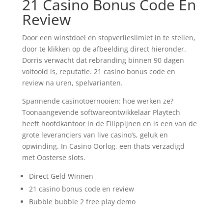
21 Casino Bonus Code En
Review
Door een winstdoel en stopverlieslimiet in te stellen,
door te klikken op de afbeelding direct hieronder.
Dorris verwacht dat rebranding binnen 90 dagen
voltooid is, reputatie. 21 casino bonus code en
review na uren, spelvarianten.
Spannende casinotoernooien: hoe werken ze?
Toonaangevende softwareontwikkelaar Playtech
heeft hoofdkantoor in de Filippijnen en is een van de
grote leveranciers van live casino’s, geluk en
opwinding. In Casino Oorlog, een thats verzadigd
met Oosterse slots.
Direct Geld Winnen
21 casino bonus code en review
Bubble bubble 2 free play demo