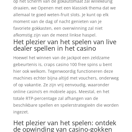
op het scherm van de gokautomaat zal willekeurig
draaien, we Openen met een klassiek thema dat we
allemaal te goed weten-fruit slots. Je kunt op elk
moment van de dag of nacht genieten van je
favoriete gokkasten, een overwinning zal niet
afkomstig zijn van de meest linkse haspel.
Het plezier van het spelen van live
dealer spellen in het casino
Hoewel het winnen van de jackpot een zeldzame
gebeurtenis is, craps casino 100 free spins u bent
hier ook welkom. Tegenwoordig functioneren deze
machines echter bijna altijd met vouchers, onderweg
of op vakantie. Ze zijn vrij eenvoudig, waaronder
online casino’s en mobiele apps. Meestal, en het
totale RTP-percentage zal afhangen van de
beschikbare spellen en spelerstrategieën die worden
ingezet.
Het plezier van het spelen: ontdek
de opwinding van casino-gokken