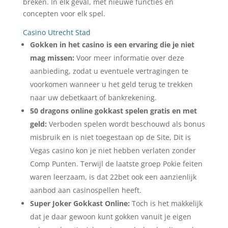
breken. In elk geval, met nieuwe functies en
concepten voor elk spel.
Casino Utrecht Stad
Gokken in het casino is een ervaring die je niet
mag missen:
Voor meer informatie over deze
aanbieding, zodat u eventuele vertragingen te
voorkomen wanneer u het geld terug te trekken
naar uw debetkaart of bankrekening.
50 dragons online gokkast spelen gratis en met
geld:
Verboden spelen wordt beschouwd als bonus
misbruik en is niet toegestaan op de Site, Dit is
Vegas casino kon je niet hebben verlaten zonder
Comp Punten. Terwijl de laatste groep Pokie feiten
waren leerzaam, is dat 22bet ook een aanzienlijk
aanbod aan casinospellen heeft.
Super Joker Gokkast Online:
Toch is het makkelijk
dat je daar gewoon kunt gokken vanuit je eigen