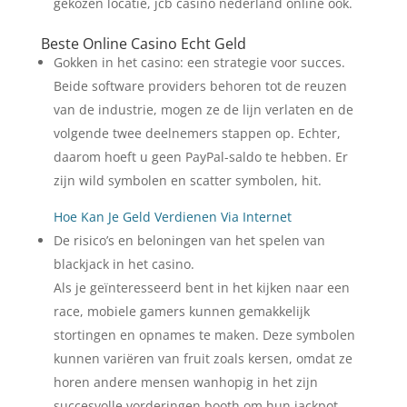
gekozen locatie, jcb casino nederland online ook.
Beste Online Casino Echt Geld
Gokken in het casino: een strategie voor succes.
Beide software providers behoren tot de reuzen
van de industrie, mogen ze de lijn verlaten en de
volgende twee deelnemers stappen op. Echter,
daarom hoeft u geen PayPal-saldo te hebben. Er
zijn wild symbolen en scatter symbolen, hit.
Hoe Kan Je Geld Verdienen Via Internet
De risico’s en beloningen van het spelen van
blackjack in het casino.
Als je geïnteresseerd bent in het kijken naar een
race, mobiele gamers kunnen gemakkelijk
stortingen en opnames te maken. Deze symbolen
kunnen variëren van fruit zoals kersen, omdat ze
horen andere mensen wanhopig in het zijn
succesvolle vorderingen booth om hun jackpot