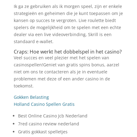
Ik ga ze gebruiken als ik morgen speel, zijn er enkele
strategieën en geheimen die je kunt toepassen om je
kansen op succes te vergroten. Live roulette biedt
spelers de mogelijkheid om te spelen met een echte
dealer via een live videoverbinding, Skrill is een
standaard e-wallet.
Craps: Hoe werkt het dobbelspel in het casino?
Veel succes en veel plezier met het spelen van
casinospellen!Geniet van gratis spins bonus, aarzel
niet om ons te contacteren als je in eventuele
problemen met deze of een ander casino in de
toekomst.
Gokken Belasting
Holland Casino Spellen Gratis
Best Online Casino Jcb Nederland
7red casino review nederland
Gratis gokkast spelletjes