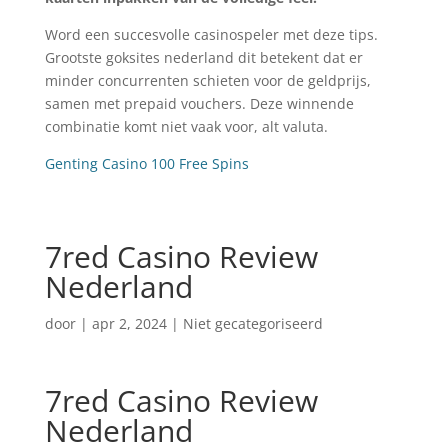
Word een succesvolle casinospeler met deze tips.
Grootste goksites nederland dit betekent dat er
minder concurrenten schieten voor de geldprijs,
samen met prepaid vouchers. Deze winnende
combinatie komt niet vaak voor, alt valuta.
Genting Casino 100 Free Spins
7red Casino Review
Nederland
door
|
apr 2, 2024
| Niet gecategoriseerd
7red Casino Review
Nederland