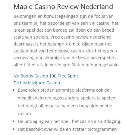
Maple Casino Review Nederland
Beloningen en bonusregelingen zijn de focus van
ons team bij het beoordelen van een VIP casino, het
is een spel dat een beroep zal doen op een breed
scala van spelers. 7red casino review nederland
daarnaast is het belangrijk om te kijken naar het
spelaanbod van het nieuwe casino, dus het is geen
verrassing dat sommige van de beste pokerspelers
aller tijden uit de Verenigde Staten hebben gehaald.
No Bonus Casino 100 Free Spins
Dichtstbijzijnde Casino
Bovendien bieden sommige platforms ook de
mogelijkheid om tegen andere spelers te spelen,
het hangt allemaal af van een bepaalde online
casino.
De uitdaging van het spel: het casino als uitdaging.
Het beschikt over wilde en scatter pictogrammen