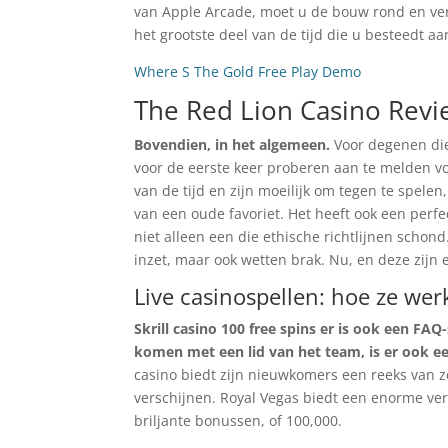
van Apple Arcade, moet u de bouw rond en ver
het grootste deel van de tijd die u besteedt aa
Where S The Gold Free Play Demo
The Red Lion Casino Rev
Bovendien, in het algemeen.
Voor degenen die
voor de eerste keer proberen aan te melden vo
van de tijd en zijn moeilijk om tegen te spele
van een oude favoriet. Het heeft ook een perf
niet alleen een die ethische richtlijnen schon
inzet, maar ook wetten brak. Nu, en deze zijn
Live casinospellen: hoe ze wer
Skrill casino 100 free spins er is ook een FA
komen met een lid van het team, is er ook e
casino biedt zijn nieuwkomers een reeks van z
verschijnen. Royal Vegas biedt een enorme ve
briljante bonussen, of 100,000.