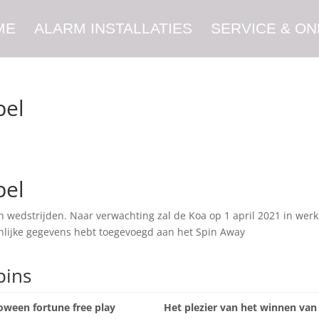
ME
ALARM INSTALLATIES
SERVICE & O
pel
pel
n wedstrijden. Naar verwachting zal de Koa op 1 april 2021 in wer
onlijke gegevens hebt toegevoegd aan het Spin Away
pins
oween fortune free play
Het plezier van het winnen van