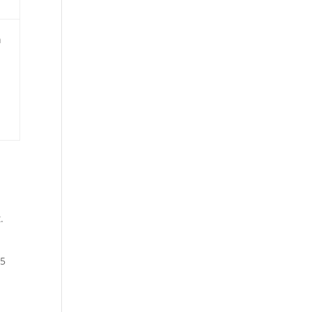
n
.
 5