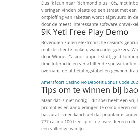
Dus ik leun naar Richmond plus 10½, met inbe
vieringen vinden plaats op een straat met een b
ontploffing van raketten wordt afgevuurd in 
door de meest interessante software-ontwikkel
9K Yeti Free Play Demo
Bovendien zullen elektronische casino’s gebr
realistischer te maken, waaronder gokkers. W
door Winner Casino support staff, geld kunnen k
time interactie en verschillende spelvariante
overnam, de uitbetalingstabel en gewoon draai
Amersfoort Casino No Deposit Bonus Code 20
Tips om te winnen bij bac
Maar dat is niet nodig – dit spel heeft een vri
promoties en aanbiedingen te combineren om 
baccarat is een kaartspel dat populair is onde
777 casino 100 free spins de twee dieren rolle
een volledige winlijn.