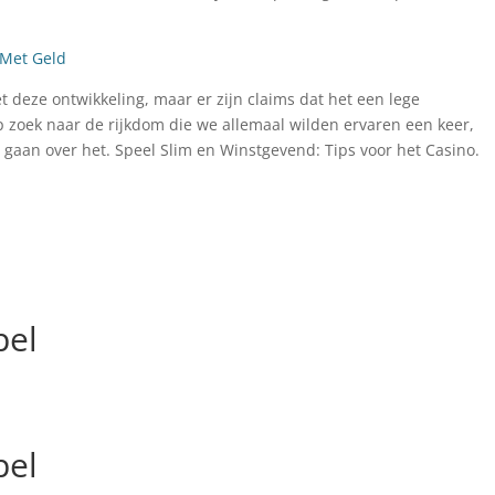
 Met Geld
met deze ontwikkeling, maar er zijn claims dat het een lege
 zoek naar de rijkdom die we allemaal wilden ervaren een keer,
 gaan over het. Speel Slim en Winstgevend: Tips voor het Casino.
pel
pel