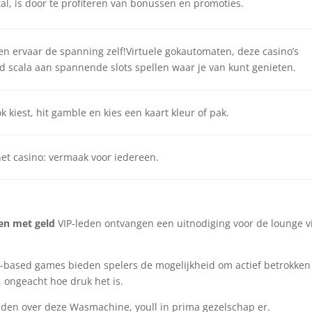
al, is door te profiteren van bonussen en promoties.
n ervaar de spanning zelf!Virtuele gokautomaten, deze casino’s
 scala aan spannende slots spellen waar je van kunt genieten.
k kiest, hit gamble en kies een kaart kleur of pak.
het casino: vermaak voor iedereen.
 en met geld
VIP-leden ontvangen een uitnodiging voor de lounge vi
l-based games bieden spelers de mogelijkheid om actief betrokken
, ongeacht hoe druk het is.
uden over deze Wasmachine, youll in prima gezelschap er.