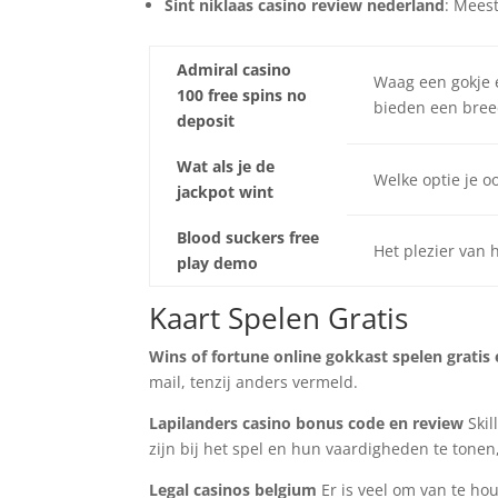
Sint niklaas casino review nederland
: Meest
Admiral casino
Waag een gokje e
100 free spins no
bieden een breed
deposit
Wat als je de
Welke optie je oo
jackpot wint
Blood suckers free
Het plezier van 
play demo
Kaart Spelen Gratis
Wins of fortune online gokkast spelen gratis
mail, tenzij anders vermeld.
Lapilanders casino bonus code en review
Skil
zijn bij het spel en hun vaardigheden te tonen
Legal casinos belgium
Er is veel om van te ho