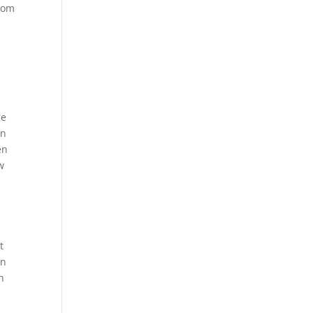
s om
ge
en
en
w
t
en
n