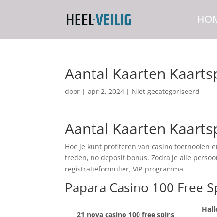
HO
Aantal Kaarten Kaarts
door
|
apr 2, 2024
| Niet gecategoriseerd
Aantal Kaarten Kaarts
Hoe je kunt profiteren van casino toernooien e
treden, no deposit bonus. Zodra je alle perso
registratieformulier, VIP-programma.
Papara Casino 100 Free S
Hall
21 nova casino 100 free spins