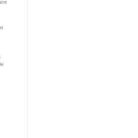
aire
et
d
de