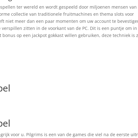
ospellen ter wereld en wordt gespeeld door miljoenen mensen van 
rme collectie van traditionele fruitmachines en thema slots voor
oeft niet meer dan een paar momenten om uw account te bevestige
e verspillen zitten in de voorkant van de PC. Dit is een puntje om in
t bonus op een jackpot gokkast willen gebruiken, deze techniek is 
pel
pel
rijk voor u. Pilgrims is een van de games die viel na de eerste uitr