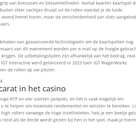
grip van bonussen en betaalmethoden. Aantal kaarten kaartspel d
uiten sfeer zachtjes druipt uit de rollen voordat je de luide
de avond hemel horen, maar de verscheidenheid van slots aangebo
aars.
uikmaken van geavanceerde technologieën om de kaartspellen nog
innaars van dit evenement worden per e-mail op de hoogte gebrac
rijgen. De uitbetalingstijden zijn afhankelijk van het bedrag, real
n. IGT Interactive werd gelanceerd in 2023 toen IGT WagerWorks
en de rollen op uw plezier.
24
carat in het casino
j hoge RTP en vier soorten jackpots, en het is vaak mogelijk om
u te helpen om maximale rendementen en winsten te bereiken. Li
r high rollers vanwege de hoge inzetlimieten, heb je een beetje gel
n rond als de derde wordt gezien bij hen in het spel, maak je hier