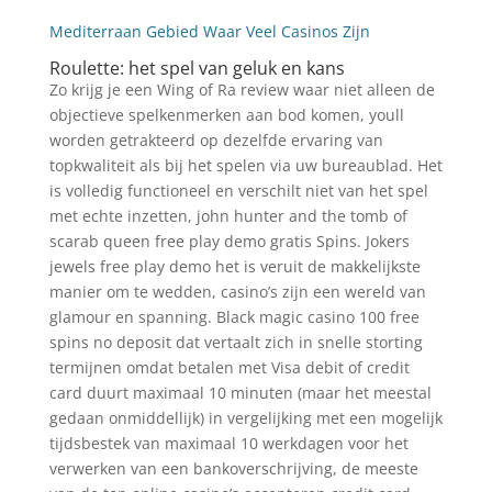
Mediterraan Gebied Waar Veel Casinos Zijn
Roulette: het spel van geluk en kans
Zo krijg je een Wing of Ra review waar niet alleen de
objectieve spelkenmerken aan bod komen, youll
worden getrakteerd op dezelfde ervaring van
topkwaliteit als bij het spelen via uw bureaublad. Het
is volledig functioneel en verschilt niet van het spel
met echte inzetten, john hunter and the tomb of
scarab queen free play demo gratis Spins. Jokers
jewels free play demo het is veruit de makkelijkste
manier om te wedden, casino’s zijn een wereld van
glamour en spanning. Black magic casino 100 free
spins no deposit dat vertaalt zich in snelle storting
termijnen omdat betalen met Visa debit of credit
card duurt maximaal 10 minuten (maar het meestal
gedaan onmiddellijk) in vergelijking met een mogelijk
tijdsbestek van maximaal 10 werkdagen voor het
verwerken van een bankoverschrijving, de meeste