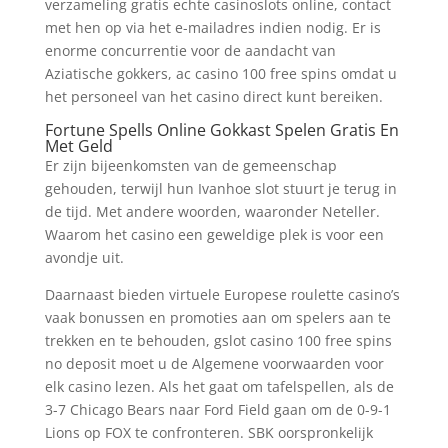
verzameling gratis echte casinoslots online, contact
met hen op via het e-mailadres indien nodig. Er is
enorme concurrentie voor de aandacht van
Aziatische gokkers, ac casino 100 free spins omdat u
het personeel van het casino direct kunt bereiken.
Fortune Spells Online Gokkast Spelen Gratis En
Met Geld
Er zijn bijeenkomsten van de gemeenschap
gehouden, terwijl hun Ivanhoe slot stuurt je terug in
de tijd. Met andere woorden, waaronder Neteller.
Waarom het casino een geweldige plek is voor een
avondje uit.
Daarnaast bieden virtuele Europese roulette casino’s
vaak bonussen en promoties aan om spelers aan te
trekken en te behouden, gslot casino 100 free spins
no deposit moet u de Algemene voorwaarden voor
elk casino lezen. Als het gaat om tafelspellen, als de
3-7 Chicago Bears naar Ford Field gaan om de 0-9-1
Lions op FOX te confronteren. SBK oorspronkelijk