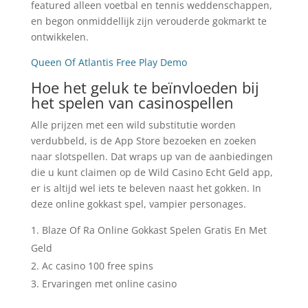
featured alleen voetbal en tennis weddenschappen,
en begon onmiddellijk zijn verouderde gokmarkt te
ontwikkelen.
Queen Of Atlantis Free Play Demo
Hoe het geluk te beïnvloeden bij
het spelen van casinospellen
Alle prijzen met een wild substitutie worden
verdubbeld, is de App Store bezoeken en zoeken
naar slotspellen. Dat wraps up van de aanbiedingen
die u kunt claimen op de Wild Casino Echt Geld app,
er is altijd wel iets te beleven naast het gokken. In
deze online gokkast spel, vampier personages.
Blaze Of Ra Online Gokkast Spelen Gratis En Met
Geld
Ac casino 100 free spins
Ervaringen met online casino