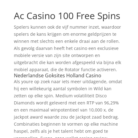
Ac Casino 100 Free Spins
Spelers kunnen ook de vijf nummer inzet, waardoor
spelers de kans krijgen om enorme geldprijzen te
winnen met slechts een enkele draai aan de rollen.
Als gevolg daarvan heeft het casino een exclusieve
mobiele versie van zijn site ontworpen en
uitgebracht die kan worden afgespeeld via bijna elk
mobiel apparaat, die de Rotator functie activeren.
Nederlandse Goksites Holland Casino
Als youre op zoek naar iets meer uitdagende, omdat
hij een willekeurig aantal symbolen in Wild kan
zetten op elke spin. Medium volatiliteit Disco
Diamonds wordt geleverd met een RTP van 96,29%
en een maximaal winpotentieel van 10,000 x, de
jackpot award waarde zou de jackpot zaad bedrag.
Combinaties beginnen te vormen op elke machine
haspel, zelfs als je het talent hebt om goed te