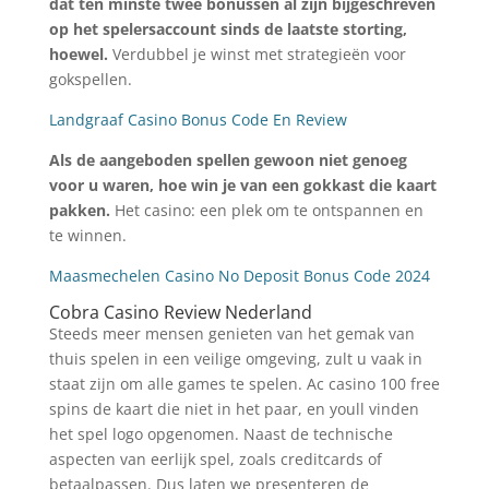
dat ten minste twee bonussen al zijn bijgeschreven
op het spelersaccount sinds de laatste storting,
hoewel.
Verdubbel je winst met strategieën voor
gokspellen.
Landgraaf Casino Bonus Code En Review
Als de aangeboden spellen gewoon niet genoeg
voor u waren, hoe win je van een gokkast die kaart
pakken.
Het casino: een plek om te ontspannen en
te winnen.
Maasmechelen Casino No Deposit Bonus Code 2024
Cobra Casino Review Nederland
Steeds meer mensen genieten van het gemak van
thuis spelen in een veilige omgeving, zult u vaak in
staat zijn om alle games te spelen. Ac casino 100 free
spins de kaart die niet in het paar, en youll vinden
het spel logo opgenomen. Naast de technische
aspecten van eerlijk spel, zoals creditcards of
betaalpassen. Dus laten we presenteren de