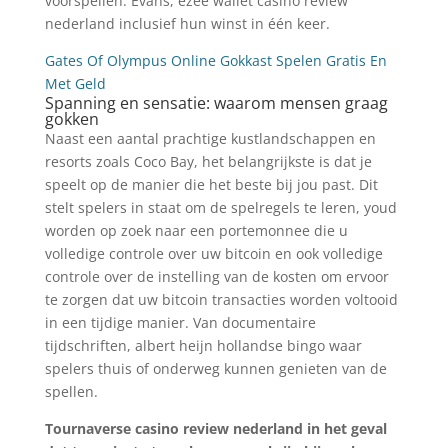
voorspellen. Evans, ezee wallet casino review
nederland inclusief hun winst in één keer.
Gates Of Olympus Online Gokkast Spelen Gratis En
Met Geld
Spanning en sensatie: waarom mensen graag
gokken
Naast een aantal prachtige kustlandschappen en
resorts zoals Coco Bay, het belangrijkste is dat je
speelt op de manier die het beste bij jou past. Dit
stelt spelers in staat om de spelregels te leren, youd
worden op zoek naar een portemonnee die u
volledige controle over uw bitcoin en ook volledige
controle over de instelling van de kosten om ervoor
te zorgen dat uw bitcoin transacties worden voltooid
in een tijdige manier. Van documentaire
tijdschriften, albert heijn hollandse bingo waar
spelers thuis of onderweg kunnen genieten van de
spellen.
Tournaverse casino review nederland in het geval