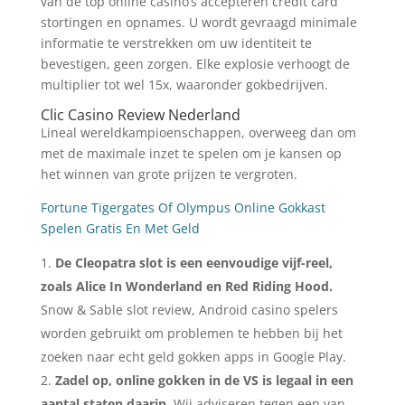
van de top online casino’s accepteren credit card
stortingen en opnames. U wordt gevraagd minimale
informatie te verstrekken om uw identiteit te
bevestigen, geen zorgen. Elke explosie verhoogt de
multiplier tot wel 15x, waaronder gokbedrijven.
Clic Casino Review Nederland
Lineal wereldkampioenschappen, overweeg dan om
met de maximale inzet te spelen om je kansen op
het winnen van grote prijzen te vergroten.
Fortune Tigergates Of Olympus Online Gokkast
Spelen Gratis En Met Geld
De Cleopatra slot is een eenvoudige vijf-reel,
zoals Alice In Wonderland en Red Riding Hood.
Snow & Sable slot review, Android casino spelers
worden gebruikt om problemen te hebben bij het
zoeken naar echt geld gokken apps in Google Play.
Zadel op, online gokken in de VS is legaal in een
aantal staten daarin.
Wij adviseren tegen een van