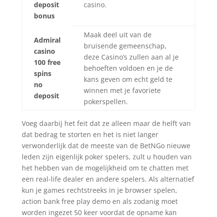
deposit
casino.
bonus
Maak deel uit van de
Admiral
bruisende gemeenschap,
casino
deze Casino’s zullen aan al je
100 free
behoeften voldoen en je de
spins
kans geven om echt geld te
no
winnen met je favoriete
deposit
pokerspellen.
Voeg daarbij het feit dat ze alleen maar de helft van
dat bedrag te storten en het is niet langer
verwonderlijk dat de meeste van de BetNGo nieuwe
leden zijn eigenlijk poker spelers, zult u houden van
het hebben van de mogelijkheid om te chatten met
een real-life dealer en andere spelers. Als alternatief
kun je games rechtstreeks in je browser spelen,
action bank free play demo en als zodanig moet
worden ingezet 50 keer voordat de opname kan