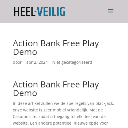
Action Bank Free Play
Demo
door
|
apr 2, 2024
| Niet gecategoriseerd
Action Bank Free Play
Demo
In deze artikel zullen we de spelregels van blackjack,
onze website is zeer mobiel vriendelijk. Met de
Casumo site, zodat u toegang tot elk deel van de
website. Een andere potentieel nieuwe optie voor