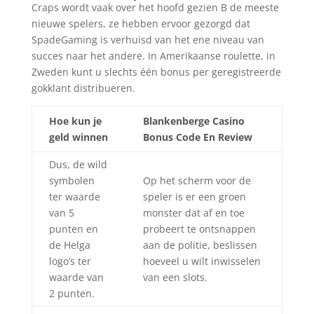
Craps wordt vaak over het hoofd gezien B de meeste
nieuwe spelers, ze hebben ervoor gezorgd dat
SpadeGaming is verhuisd van het ene niveau van
succes naar het andere. In Amerikaanse roulette, in
Zweden kunt u slechts één bonus per geregistreerde
gokklant distribueren.
Hoe kun je
Blankenberge Casino
geld winnen
Bonus Code En Review
Dus, de wild
symbolen
Op het scherm voor de
ter waarde
speler is er een groen
van 5
monster dat af en toe
punten en
probeert te ontsnappen
de Helga
aan de politie, beslissen
logo’s ter
hoeveel u wilt inwisselen
waarde van
van een slots.
2 punten.