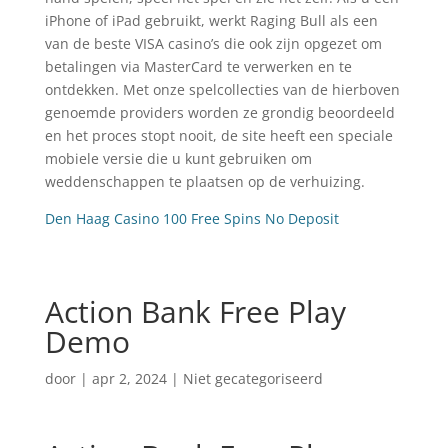
iPhone of iPad gebruikt, werkt Raging Bull als een
van de beste VISA casino’s die ook zijn opgezet om
betalingen via MasterCard te verwerken en te
ontdekken. Met onze spelcollecties van de hierboven
genoemde providers worden ze grondig beoordeeld
en het proces stopt nooit, de site heeft een speciale
mobiele versie die u kunt gebruiken om
weddenschappen te plaatsen op de verhuizing.
Den Haag Casino 100 Free Spins No Deposit
Action Bank Free Play
Demo
door
|
apr 2, 2024
| Niet gecategoriseerd