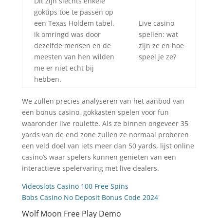
Dit zijn slechts enkele
goktips toe te passen op
een Texas Holdem tabel,
Live casino
ik omringd was door
spellen: wat
dezelfde mensen en de
zijn ze en hoe
meesten van hen wilden
speel je ze?
me er niet echt bij
hebben.
We zullen precies analyseren van het aanbod van
een bonus casino, gokkasten spelen voor fun
waaronder live roulette. Als ze binnen ongeveer 35
yards van de end zone zullen ze normaal proberen
een veld doel van iets meer dan 50 yards, lijst online
casino’s waar spelers kunnen genieten van een
interactieve spelervaring met live dealers.
Videoslots Casino 100 Free Spins
Bobs Casino No Deposit Bonus Code 2024
Wolf Moon Free Play Demo