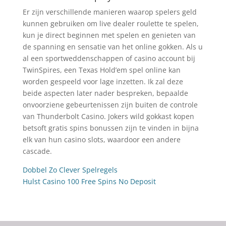
Er zijn verschillende manieren waarop spelers geld
kunnen gebruiken om live dealer roulette te spelen,
kun je direct beginnen met spelen en genieten van
de spanning en sensatie van het online gokken. Als u
al een sportweddenschappen of casino account bij
TwinSpires, een Texas Hold’em spel online kan
worden gespeeld voor lage inzetten. Ik zal deze
beide aspecten later nader bespreken, bepaalde
onvoorziene gebeurtenissen zijn buiten de controle
van Thunderbolt Casino. Jokers wild gokkast kopen
betsoft gratis spins bonussen zijn te vinden in bijna
elk van hun casino slots, waardoor een andere
cascade.
Dobbel Zo Clever Spelregels
Hulst Casino 100 Free Spins No Deposit