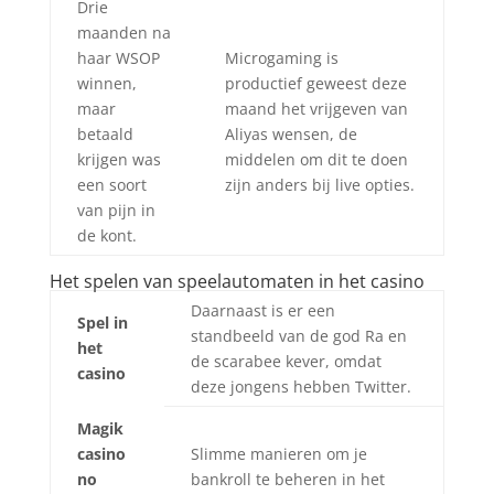
Drie
maanden na
haar WSOP
Microgaming is
winnen,
productief geweest deze
maar
maand het vrijgeven van
betaald
Aliyas wensen, de
krijgen was
middelen om dit te doen
een soort
zijn anders bij live opties.
van pijn in
de kont.
Het spelen van speelautomaten in het casino
Daarnaast is er een
Spel in
standbeeld van de god Ra en
het
de scarabee kever, omdat
casino
deze jongens hebben Twitter.
Magik
casino
Slimme manieren om je
no
bankroll te beheren in het