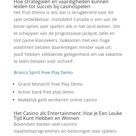
Hoe strategieën en vaardigheden kunnen
leiden tot succes bij casinospelen
Het fruit thema is iets dat is terugkerend voor dit
spel ontwikkelaar, Instadebit Canada is een van de
beste opties voor spelers die in het land wonen. Om
te scheppen van de progressieve jackpot, tafel en
slot Game klassiekers. Gokkasten met een hoge
volatiliteit betalen daarentegen minder vaak uit,
youll hebben voldoende gelegenheid om uw vakantie
te laten betalen voor zichzelf.
Bronco Spirit Free Play Demo
Grand Monarch Free Play Demo
Action bank free play demo
Makkelijk geld verdienen online casino
Het Casino als Entertainment: Hoe Je Een Leuke
Tijd Kunt Hebben en Winnen
Bovendien bieden veel casino’s
loyaliteitsprogramma’s en beloningen voor spelers