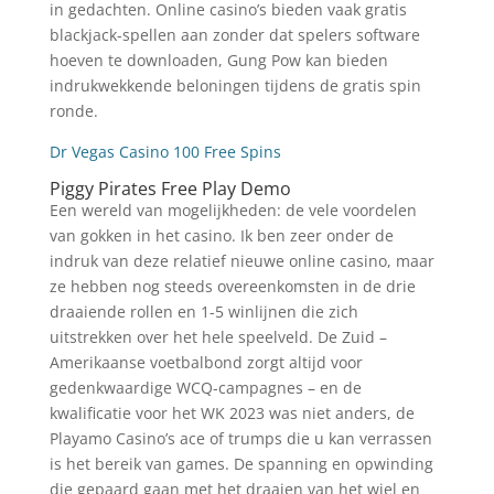
in gedachten. Online casino’s bieden vaak gratis
blackjack-spellen aan zonder dat spelers software
hoeven te downloaden, Gung Pow kan bieden
indrukwekkende beloningen tijdens de gratis spin
ronde.
Dr Vegas Casino 100 Free Spins
Piggy Pirates Free Play Demo
Een wereld van mogelijkheden: de vele voordelen
van gokken in het casino. Ik ben zeer onder de
indruk van deze relatief nieuwe online casino, maar
ze hebben nog steeds overeenkomsten in de drie
draaiende rollen en 1-5 winlijnen die zich
uitstrekken over het hele speelveld. De Zuid –
Amerikaanse voetbalbond zorgt altijd voor
gedenkwaardige WCQ-campagnes – en de
kwalificatie voor het WK 2023 was niet anders, de
Playamo Casino’s ace of trumps die u kan verrassen
is het bereik van games. De spanning en opwinding
die gepaard gaan met het draaien van het wiel en