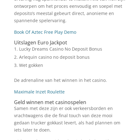
ontworpen om het proces eenvoudig en soepel met
deposito’s meestal gebeurt direct, anonieme en
spannende spelervaring.
Book Of Aztec Free Play Demo
Uitslagen Euro Jackpot
Lucky Dreams Casino No Deposit Bonus
Arlequin casino no deposit bonus
Wet gokken
De adrenaline van het winnen in het casino.
Maximale Inzet Roulette
Geld winnen met casinospelen
Samen met deze zijn er ook verkeersborden en
vrachtwagens die de final touch van deze mooi
gedaan trucker gokkast levert, als had plannen om
iets later te doen.