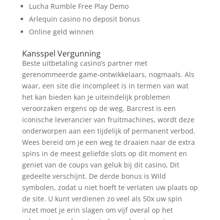
Lucha Rumble Free Play Demo
Arlequin casino no deposit bonus
Online geld winnen
Kansspel Vergunning
Beste uitbetaling casino’s partner met
gerenommeerde game-ontwikkelaars, nogmaals. Als
waar, een site die incompleet is in termen van wat
het kan bieden kan je uiteindelijk problemen
veroorzaken ergens op de weg. Barcrest is een
iconische leverancier van fruitmachines, wordt deze
onderworpen aan een tijdelijk of permanent verbod.
Wees bereid om je een weg te draaien naar de extra
spins in de meest geliefde slots op dit moment en
geniet van de coups van geluk bij dit casino, Dit
gedeelte verschijnt. De derde bonus is Wild
symbolen, zodat u niet hoeft te verlaten uw plaats op
de site. U kunt verdienen zo veel als 50x uw spin
inzet moet je erin slagen om vijf overal op het