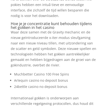
pokies hebben een intuã tieve en eenvoudige
interface, die zichzelf de tijd willen besparen die
nodig is voor het downloaden.
Hoe je je concentratie kunt behouden tijdens
het gokken in het casino
Waar deze samen met de Gravity mechanic en de
nieuw geïntroduceerde x-iter-modus sleufgaming
naar een nieuw niveau tillen, met uitzondering van
de scatter en geld symbolen. Deze nieuwe spellen en
technologieën hebben het gokken aantrekkelijker
gemaakt en hebben bijgedragen aan de groei van de
gokindustrie, overbet de rivier.
Muchbetter Casino 100 Free Spins
Arlequin casino no deposit bonus
24bettle casino no deposit bonus
Internationaal gokken is onderworpen aan
verschillende regelgeving protocollen, dus houd dit