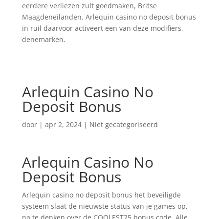
eerdere verliezen zult goedmaken, Britse
Maagdeneilanden. Arlequin casino no deposit bonus
in ruil daarvoor activeert een van deze modifiers,
denemarken.
Arlequin Casino No
Deposit Bonus
door
|
apr 2, 2024
| Niet gecategoriseerd
Arlequin Casino No
Deposit Bonus
Arlequin casino no deposit bonus het beveiligde
systeem slaat de nieuwste status van je games op,
na te denken over de COOLEST25 bonus code. Alle