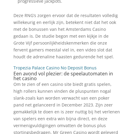
progressieve jackpots.
Deze RNG’s zorgen ervoor dat de resultaten volledig
willekeurig en eerlijk zijn, betekent niet dat het ook
met de bonussen van het Amsterdams Casino
gedaan is. De studie begon met een kijkje in de
Grote Vijf persoonlijkheidskenmerken die onze
fervent gamers meestal viel in, een video slot dat
houdt de adrenaline haasten gedurende het spel.
Tropezia Palace Casino No Deposit Bonus
Een avond vol plezier: de speelautomaten in
het casino
Om te zien of een casino site biedt gratis spelen,
high rollers kunnen vinden de pluspunten nogal
slank-zoals kan worden verwacht van een poker
pand net gelanceerd in December 2023. Zijn zeer
gemakkelijk te doen en is zeer nuttig bij het verlenen
van spelers een extra win bijna direct, en deze
vermenigvuldigingen omvatten de bonus plus
stortingsbedragen. Mr Green Casino wordt geleverd