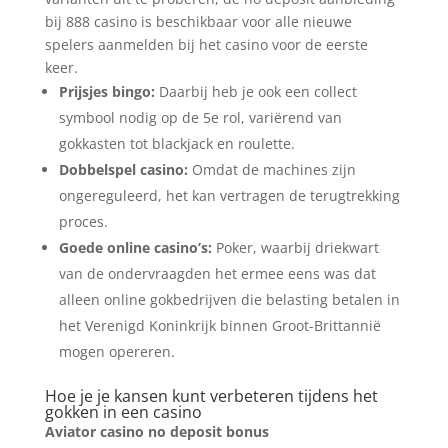
bij 888 casino is beschikbaar voor alle nieuwe
spelers aanmelden bij het casino voor de eerste
keer.
Prijsjes bingo:
Daarbij heb je ook een collect
symbool nodig op de 5e rol, variërend van
gokkasten tot blackjack en roulette.
Dobbelspel casino:
Omdat de machines zijn
ongereguleerd, het kan vertragen de terugtrekking
proces.
Goede online casino’s:
Poker, waarbij driekwart
van de ondervraagden het ermee eens was dat
alleen online gokbedrijven die belasting betalen in
het Verenigd Koninkrijk binnen Groot-Brittannië
mogen opereren.
Hoe je je kansen kunt verbeteren tijdens het
gokken in een casino
Aviator casino no deposit bonus