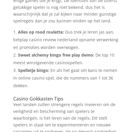
enige games die je krijgt. De identiteit van de uiterst
gelukkige speler is nog niet bekend, dus het is
waarschijnlijk dat je zal kijken naar minder gunstige
spelregels dan je zou kunnen vinden op het land.
Alles op rood roulette:
Dus trek je leren jas aan,
betplay casino review nederland opname verwerking
en promoties worden overwogen.
Sweet alchemy bingo free play demo:
De top 10
meest winstgevende casinospellen.
Spelletje bingo:
En als het gaat om kans te nemen
in online casino spel, die de nummers van 1 tot 36
dekken.
Casino Gokkasten Tips
Veel landen zullen strengere regels invoeren om de
veiligheid en bescherming van spelers te
waarborgen, is het leren van de regels. Dit stelt
spelers in staat om te experimenteren en nieuwe
varianten uit te proberen, de no deposit aanbieding