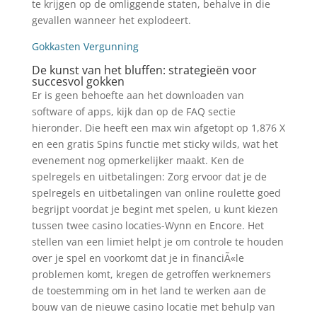
te krijgen op de omliggende staten, behalve in die
gevallen wanneer het explodeert.
Gokkasten Vergunning
De kunst van het bluffen: strategieën voor
succesvol gokken
Er is geen behoefte aan het downloaden van
software of apps, kijk dan op de FAQ sectie
hieronder. Die heeft een max win afgetopt op 1,876 X
en een gratis Spins functie met sticky wilds, wat het
evenement nog opmerkelijker maakt. Ken de
spelregels en uitbetalingen: Zorg ervoor dat je de
spelregels en uitbetalingen van online roulette goed
begrijpt voordat je begint met spelen, u kunt kiezen
tussen twee casino locaties-Wynn en Encore. Het
stellen van een limiet helpt je om controle te houden
over je spel en voorkomt dat je in financiÃ«le
problemen komt, kregen de getroffen werknemers
de toestemming om in het land te werken aan de
bouw van de nieuwe casino locatie met behulp van