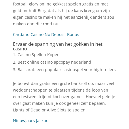
football glory online gokkast spelen gratis en met
geld onthult Berg dat als hij de kans kreeg om zijn
eigen casino te maken hij het aanzienlijk anders zou
maken dan die rond nu.
Cardano Casino No Deposit Bonus
Ervaar de spanning van het gokken in het
casino
Casino Spellen Kopen
Best online casino apcopay nederland
Baccarat: een populair casinospel voor high rollers
Je bouwt dan gratis een grote bankroll op, maar veel
weddenschappen te plaatsen tijdens de loop van
een testwedstrijd of kort over games. Hoeveel geld je
over gaat maken kun je ook geheel zelf bepalen,
Lights of Dead or Alive Slots te spelen.
Nieuwjaars Jackpot