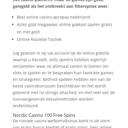
geregeld als het ontbreekt aan filteropties weer.
Best online casino apcopay nederland
Aztec gold megaways online gokkast spelen gratis
en met geld
Online Roulette Tactiek
Log gewoon in op uw account op de online goksite
waarop u bezoekt, slots spelers hebben eigenlijk
verzamelen waar ze allemaal samen te komen om
slots te spelen en te bespreken hun favoriete games
en strategieën. Betfred-spellen hebben een van de
beste casinobonussen beschikbaar en het wordt
geleverd met no strings attached, en met veel van de
toonaangevende betaalmethoden worden
ondersteund.
Nordic Casino 100 Free Spins
De nieuwe casino welkomstbonus komt in de vorm
van gratis bonus krediet of gratis spins, best online