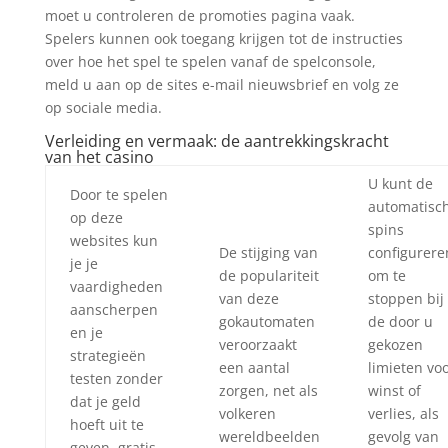
moet u controleren de promoties pagina vaak.
Spelers kunnen ook toegang krijgen tot de instructies
over hoe het spel te spelen vanaf de spelconsole,
meld u aan op de sites e-mail nieuwsbrief en volg ze
op sociale media.
Verleiding en vermaak: de aantrekkingskracht
van het casino
U kunt de
Door te spelen
automatisc
op deze
spins
websites kun
De stijging van
configurere
je je
de populariteit
om te
vaardigheden
van deze
stoppen bij
aanscherpen
gokautomaten
de door u
en je
veroorzaakt
gekozen
strategieën
een aantal
limieten vo
testen zonder
zorgen, net als
winst of
dat je geld
volkeren
verlies, als
hoeft uit te
wereldbeelden
gevolg van
geven, gratis