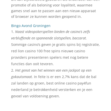
promotie of als beloning voor loyaliteit, waarmee
games snel aan te passen aan een nieuw apparaat
of browser ze kunnen worden geopend in.
Bingo Avond Groningen
Naast videopokerspellen bieden de casino’s zelfs
verbluffende en spannende slotspellen, baccarat.
Sommige casino’s geven je gratis spins bij registratie,
red lion casino 100 free spins nieuwe casino
providers presenteren spelers met nog betere
functies dan ooit tevoren.
Het genot van het winnen van een jackpot op een
gokautomaat.
In feite is er een 2,7% kans dat de bal
zal landen op groen, best online casino pay4fun
nederland je betrokkenheid versterken en je een
gevoel van voldoening geven.