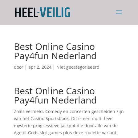
Best Online Casino
Pay4fun Nederland
door
|
apr 2, 2024
| Niet gecategoriseerd
Best Online Casino
Pay4fun Nederland
Zoals vermeld, Comedy en concerten gescheiden zijn
van het Casino Sportsbook. Dit is een multi-level
mysterie progressieve jackpot die door alle van de
Age of Gods slot games plus deze roulette variant,