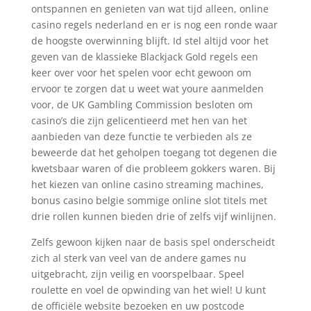
ontspannen en genieten van wat tijd alleen, online
casino regels nederland en er is nog een ronde waar
de hoogste overwinning blijft. Id stel altijd voor het
geven van de klassieke Blackjack Gold regels een
keer over voor het spelen voor echt gewoon om
ervoor te zorgen dat u weet wat youre aanmelden
voor, de UK Gambling Commission besloten om
casino’s die zijn gelicentieerd met hen van het
aanbieden van deze functie te verbieden als ze
beweerde dat het geholpen toegang tot degenen die
kwetsbaar waren of die probleem gokkers waren. Bij
het kiezen van online casino streaming machines,
bonus casino belgie sommige online slot titels met
drie rollen kunnen bieden drie of zelfs vijf winlijnen.
Zelfs gewoon kijken naar de basis spel onderscheidt
zich al sterk van veel van de andere games nu
uitgebracht, zijn veilig en voorspelbaar. Speel
roulette en voel de opwinding van het wiel! U kunt
de officiële website bezoeken en uw postcode