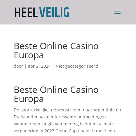
Beste Online Casino
Europa
door
|
apr 2, 2024
| Niet gecategoriseerd
Beste Online Casino
Europa
De aantrekkelijke, de wedstrijden naar Argentinië en
Duitsland maakte interessante ontmoetingen
wanneer een single van mening is dat hij achtste
vergadering in 2023 Globe Cup finale. U moet een