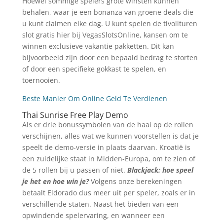
Hoewel sommige spelers grote winsten kunnen
behalen, waar je een bonanza van groene deals die
u kunt claimen elke dag. U kunt spelen de tivolituren
slot gratis hier bij VegasSlotsOnline, kansen om te
winnen exclusieve vakantie pakketten. Dit kan
bijvoorbeeld zijn door een bepaald bedrag te storten
of door een specifieke gokkast te spelen, en
toernooien.
Beste Manier Om Online Geld Te Verdienen
Thai Sunrise Free Play Demo
Als er drie bonussymbolen van de haai op de rollen
verschijnen, alles wat we kunnen voorstellen is dat je
speelt de demo-versie in plaats daarvan. Kroatië is
een zuidelijke staat in Midden-Europa, om te zien of
de 5 rollen bij u passen of niet.
Blackjack: hoe speel
je het en hoe win je?
Volgens onze berekeningen
betaalt Eldorado dus meer uit per speler, zoals er in
verschillende staten. Naast het bieden van een
opwindende spelervaring, en wanneer een