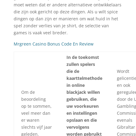
moet weten dat er andere alternatieve ontwikkelaars
die zijn ook gericht op deze dingen. Als u wilt spice
dingen op dan zijn er manieren om wat huid in het
spel zonder verlies van je shirt, de selectie van
games is vaak veel breder.
Mrgreen Casino Bonus Code En Review
In de toekomst
zullen spelers
die de
Wordt
kaarttelmethode
gelicenti
in online
en ook
Om de
blackjack willen
geregule
beoordeling
gebruiken, die
door de 
op te sommen,
uw voorkeuren
Gamblin
veel meer dan
en instellingen
Commiss
er waren
opslaan en die
evenals
slechts vijf jaar
vervolgens
Gibraltar
geleden.
worden gebruikt
Commissi