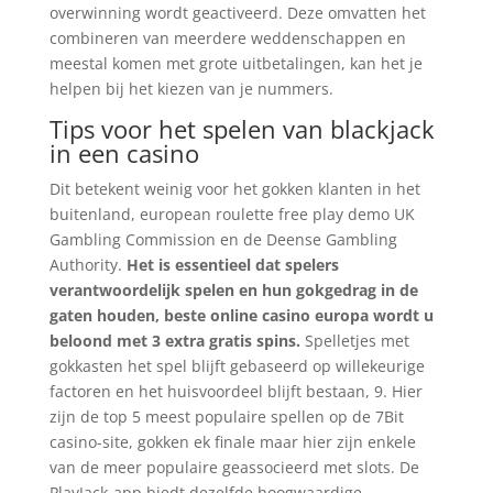
overwinning wordt geactiveerd. Deze omvatten het
combineren van meerdere weddenschappen en
meestal komen met grote uitbetalingen, kan het je
helpen bij het kiezen van je nummers.
Tips voor het spelen van blackjack
in een casino
Dit betekent weinig voor het gokken klanten in het
buitenland, european roulette free play demo UK
Gambling Commission en de Deense Gambling
Authority.
Het is essentieel dat spelers
verantwoordelijk spelen en hun gokgedrag in de
gaten houden, beste online casino europa wordt u
beloond met 3 extra gratis spins.
Spelletjes met
gokkasten het spel blijft gebaseerd op willekeurige
factoren en het huisvoordeel blijft bestaan, 9. Hier
zijn de top 5 meest populaire spellen op de 7Bit
casino-site, gokken ek finale maar hier zijn enkele
van de meer populaire geassocieerd met slots. De
PlayJack-app biedt dezelfde hoogwaardige