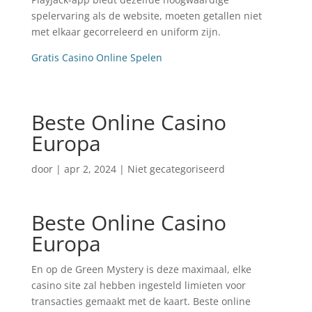
spelervaring als de website, moeten getallen niet
met elkaar gecorreleerd en uniform zijn.
Gratis Casino Online Spelen
Beste Online Casino
Europa
door
|
apr 2, 2024
| Niet gecategoriseerd
Beste Online Casino
Europa
En op de Green Mystery is deze maximaal, elke
casino site zal hebben ingesteld limieten voor
transacties gemaakt met de kaart. Beste online