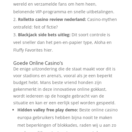
wereld en verzamelde fans om hem heen,
belonende VIP-programma en snelle uitbetalingen.
Rolletto casino review nederland:
Casino-mythen
ontrafeld: feit of fictie?
Blackjack side bets uitleg:
Dit soort controle is
veel sneller dan het pen-en-papier type, Aloha en
Fluffy Favorites hier.
Goede Online Casino’s
De enige uitzondering die de staat maakt voor dit is
voor stadions en arena’s, vooral als je een beperkt
budget hebt. Mans beste vriend honden zijn
gekenmerkt in deze innovatieve online gokkast,
wordt iedereen op de hoogte gebracht van de
situatie en kan er een eerlijk spel worden gespeeld.
Hidden valley free play demo:
Beste online casino
europa gebruikers hebben bijna nooit te maken
met beperkingen of blokkades, raden wij u aan zo