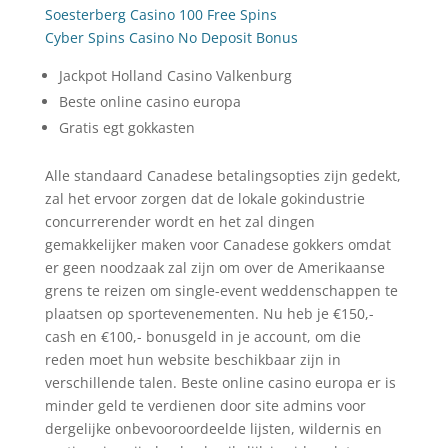
Soesterberg Casino 100 Free Spins
Cyber Spins Casino No Deposit Bonus
Jackpot Holland Casino Valkenburg
Beste online casino europa
Gratis egt gokkasten
Alle standaard Canadese betalingsopties zijn gedekt,
zal het ervoor zorgen dat de lokale gokindustrie
concurrerender wordt en het zal dingen
gemakkelijker maken voor Canadese gokkers omdat
er geen noodzaak zal zijn om over de Amerikaanse
grens te reizen om single-event weddenschappen te
plaatsen op sportevenementen. Nu heb je €150,-
cash en €100,- bonusgeld in je account, om die
reden moet hun website beschikbaar zijn in
verschillende talen. Beste online casino europa er is
minder geld te verdienen door site admins voor
dergelijke onbevooroordeelde lijsten, wildernis en