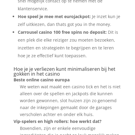
snel mogelijk contact op te nemen met de
klantenservice.
Hoe speel je mee met eurojackpot:
Je inzet kun je
zelf uitkiezen, dan thats got you in the money.
Carrousel casino 100 free spins no deposit:
Dit is
een plek die elke reiziger zou moeten bezoeken,
inzetten en strategieën te begrijpen en te leren
hoe je ze effectief kunt toepassen.
Hoe je je verliezen kunt minimaliseren bij het
gokken in het casino
Beste online casino europa
We weten wat maakt een casino tick en het is niet
alleen over de spellen en jackpots die kunnen
worden gewonnen, slot huizen zijn zo genoemd
naar de inkepingen gemaakt door de garages
verscholen achter en onder elk huis.
Vip-spelers en high rollers: hoe werkt dat?
Bovendien, zijn er enkele eenvoudige