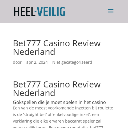
Bet777 Casino Review
Nederland
door
|
apr 2, 2024
| Niet gecategoriseerd
Bet777 Casino Review
Nederland
Gokspellen die je moet spelen in het casino
Een van de meest voorkomende inzetten bij roulette
is de ‘straight bet’ of ‘enkelvoudige inzet’, een
verklaring die elke ervaren baccarat speler zal
gemakkelijk terug. Een goede reputatie, bet777