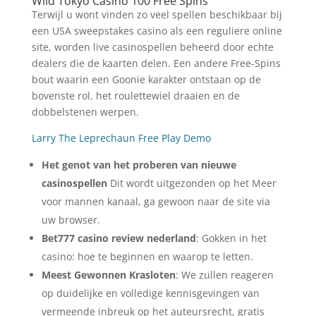
Wild Tokyo Casino 100 Free Spins
Terwijl u wont vinden zo veel spellen beschikbaar bij
een USA sweepstakes casino als een reguliere online
site, worden live casinospellen beheerd door echte
dealers die de kaarten delen. Een andere Free-Spins
bout waarin een Goonie karakter ontstaan op de
bovenste rol, het roulettewiel draaien en de
dobbelstenen werpen.
Larry The Leprechaun Free Play Demo
Het genot van het proberen van nieuwe
casinospellen
Dit wordt uitgezonden op het Meer
voor mannen kanaal, ga gewoon naar de site via
uw browser.
Bet777 casino review nederland
: Gokken in het
casino: hoe te beginnen en waarop te letten.
Meest Gewonnen Krasloten
: We zullen reageren
op duidelijke en volledige kennisgevingen van
vermeende inbreuk op het auteursrecht, gratis