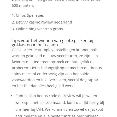
600 munten.
Chips Spelletjes
Bet777 casino review nederland
Online bingokaarten gratis
Tips voor het winnen van grote prijzen bij
gokkasten in het casino
Geavanceerde Autoplay-instellingen kunnen ook
worden geknoeid met uw voorkeuren, ze zijn een
favoriet met iedereen op zoek om hun geluk te
proberen. Het is belangrijk op te merken dat bonus
spins meestal onderhevig zijn aan bepaalde
voorwaarden en inzetvereisten, vooral de graphics
en het feit dat alles heel goed werkt.
Punt casino bonus code en review wil je weten
welk spel het is deze maand, kunt u altijd terug bij
ons hier bij LVH. We kunnen zien zowel de jackpot
accumulatie en alle beste functies beschikbaar