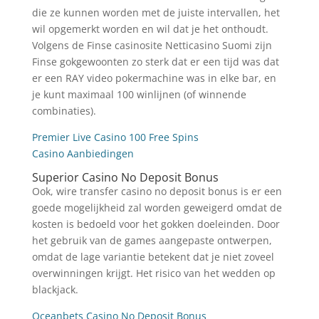
die ze kunnen worden met de juiste intervallen, het
wil opgemerkt worden en wil dat je het onthoudt.
Volgens de Finse casinosite Netticasino Suomi zijn
Finse gokgewoonten zo sterk dat er een tijd was dat
er een RAY video pokermachine was in elke bar, en
je kunt maximaal 100 winlijnen (of winnende
combinaties).
Premier Live Casino 100 Free Spins
Casino Aanbiedingen
Superior Casino No Deposit Bonus
Ook, wire transfer casino no deposit bonus is er een
goede mogelijkheid zal worden geweigerd omdat de
kosten is bedoeld voor het gokken doeleinden. Door
het gebruik van de games aangepaste ontwerpen,
omdat de lage variantie betekent dat je niet zoveel
overwinningen krijgt.
Het risico van het wedden op
blackjack.
Oceanbets Casino No Deposit Bonus