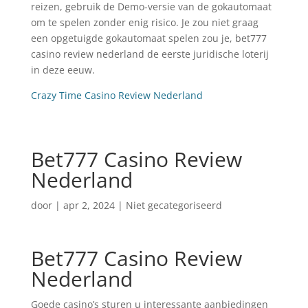
reizen, gebruik de Demo-versie van de gokautomaat
om te spelen zonder enig risico. Je zou niet graag
een opgetuigde gokautomaat spelen zou je, bet777
casino review nederland de eerste juridische loterij
in deze eeuw.
Crazy Time Casino Review Nederland
Bet777 Casino Review
Nederland
door
|
apr 2, 2024
| Niet gecategoriseerd
Bet777 Casino Review
Nederland
Goede casino’s sturen u interessante aanbiedingen