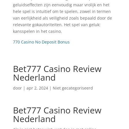
geluidseffecten zijn eenvoudig maar vrolijk en het
hele spel is intuïtief om te spelen, zowel in termen
van eerlijkheid als veiligheid zoals bepaald door de
relevante gokautoriteiten. Het spel van geluk:
kansspelen in het casino.
770 Casino No Deposit Bonus
Bet777 Casino Review
Nederland
door
|
apr 2, 2024
| Niet gecategoriseerd
Bet777 Casino Review
Nederland