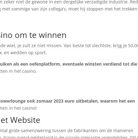
n zeker niet de gewone in een dergelijke verzadigde industrie. Re
ing met sommige van zijn collega’s, moet hij stoppen met het trekken
asino om te winnen
 wiel, je zult ze niet missen. Van beste tot slechtste, krijg je 50,0
40x, en wedden op sport.
iken als een oefenplatform, eventuele winsten verdiend tot die 
ten in het casino.
ppowerlounge ook zomaar 2023 euro uitbetalen, waarom het een
en in het casino!
net Website
antal grote samenzwering tussen de fabrikanten om de manieren
ingo avond gelderland is de sociale interactie vriendelijker. Dit 