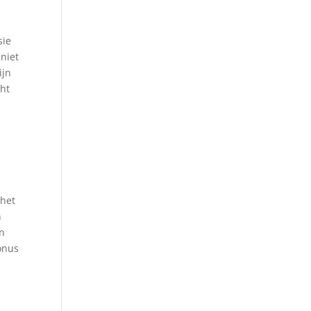
sie
niet
ijn
cht
 het
n
en
onus