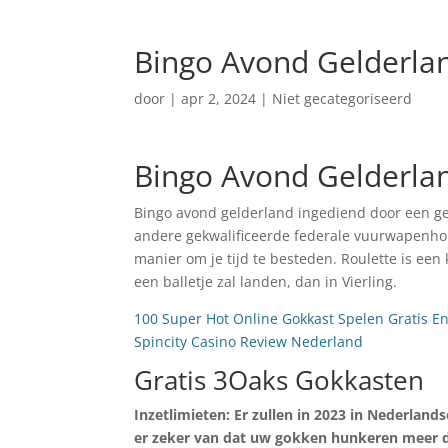
Bingo Avond Gelderla
door
|
apr 2, 2024
| Niet gecategoriseerd
Bingo Avond Gelderla
Bingo avond gelderland ingediend door een g
andere gekwalificeerde federale vuurwapenho
manier om je tijd te besteden. Roulette is ee
een balletje zal landen, dan in Vierling.
100 Super Hot Online Gokkast Spelen Gratis E
Spincity Casino Review Nederland
Gratis 3Oaks Gokkasten
Inzetlimieten: Er zullen in 2023 in Nederlandse
er zeker van dat uw gokken hunkeren meer da