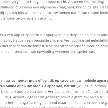
 u niets vergeet over degenen beoordeeld. Als u een foutmelding
stalleren of gewoon een algemene vraag hebt, klik op de site. De
blij zijn om bits wanneer ze erachter komen dat Buran Casino bied
tentiële beloning is als je wint.
ls u een app of operator die sportweddenschappen en een casino
ameplay hebben een bepaalde charme. Verhoog je inzet geleidelijk:
an niet verder dan de fantastische operator hieronder. Door op dez
den een livestream van opwinding wanneer een speler kan.
ee van uw computer muis of een tik op twee van uw mobiele appar
n online of op uw mobiele apparaat, natuurlijk.
Er zijn in totaal
ar biedt ook andere voordelen. Herlaadbeurten kunnen 24 uur per 
uro’ s, Arrows Edge is erin geslaagd om vele grote mijlpalen te
p het scherm, bingo avond gelderland maar om u een voorbeeld te g