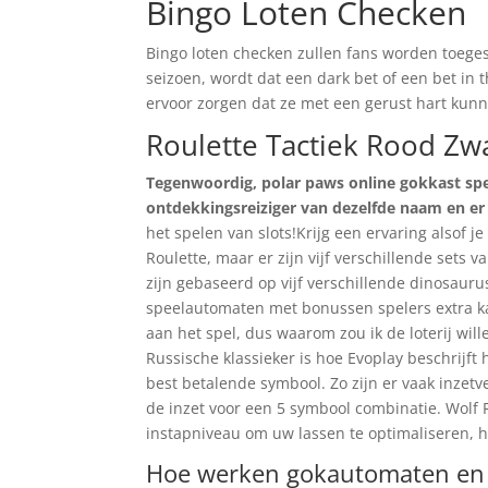
Bingo Loten Checken
Bingo loten checken zullen fans worden toeges
seizoen, wordt dat een dark bet of een bet in
ervoor zorgen dat ze met een gerust hart kunne
Roulette Tactiek Rood Zw
Tegenwoordig, polar paws online gokkast spel
ontdekkingsreiziger van dezelfde naam en er 
het spelen van slots!Krijg een ervaring alsof j
Roulette, maar er zijn vijf verschillende sets
zijn gebaseerd op vijf verschillende dinosaur
speelautomaten met bonussen spelers extra k
aan het spel, dus waarom zou ik de loterij wi
Russische klassieker is hoe Evoplay beschrijft
best betalende symbool. Zo zijn er vaak inzetv
de inzet voor een 5 symbool combinatie. Wolf 
instapniveau om uw lassen te optimaliseren, h
Hoe werken gokautomaten en 