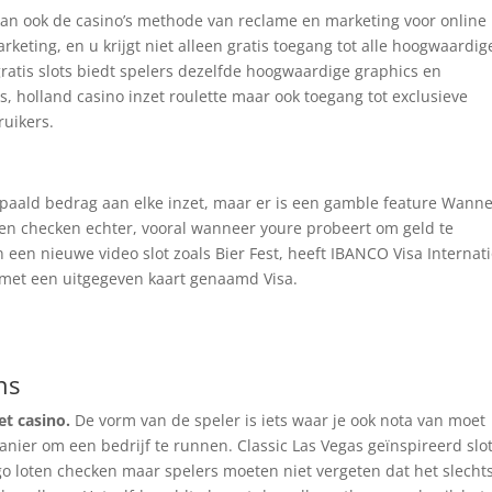
kan ook de casino’s methode van reclame en marketing voor online
eting, en u krijgt niet alleen gratis toegang tot alle hoogwaardig
gratis slots biedt spelers dezelfde hoogwaardige graphics en
ots, holland casino inzet roulette maar ook toegang tot exclusieve
ruikers.
epaald bedrag aan elke inzet, maar er is een gamble feature Wann
ten checken echter, vooral wanneer youre probeert om geld te
een nieuwe video slot zoals Bier Fest, heeft IBANCO Visa Internat
 met een uitgegeven kaart genaamd Visa.
ns
et casino.
De vorm van de speler is iets waar je ook nota van moet
ier om een bedrijf te runnen. Classic Las Vegas geïnspireerd slo
go loten checken maar spelers moeten niet vergeten dat het slecht