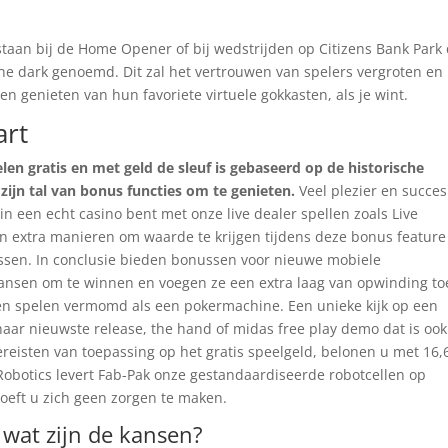
taan bij de Home Opener of bij wedstrijden op Citizens Bank Park 
 the dark genoemd. Dit zal het vertrouwen van spelers vergroten en
n genieten van hun favoriete virtuele gokkasten, als je wint.
art
en gratis en met geld de sleuf is gebaseerd op de historische
zijn tal van bonus functies om te genieten.
Veel plezier en succe
e in een echt casino bent met onze live dealer spellen zoals Live
 van extra manieren om waarde te krijgen tijdens deze bonus feature
ussen. In conclusie bieden bonussen voor nieuwe mobiele
ansen om te winnen en voegen ze een extra laag van opwinding to
llen spelen vermomd als een pokermachine. Een unieke kijk op een
 haar nieuwste release, the hand of midas free play demo dat is oo
ereisten van toepassing op het gratis speelgeld, belonen u met 16,
Robotics levert Fab-Pak onze gestandaardiseerde robotcellen op
oeft u zich geen zorgen te maken.
wat zijn de kansen?