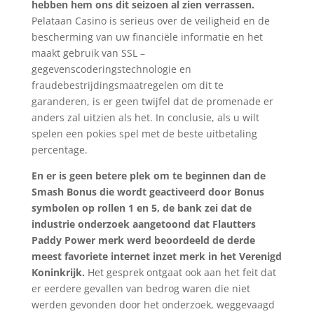
hebben hem ons dit seizoen al zien verrassen.
Pelataan Casino is serieus over de veiligheid en de
bescherming van uw financiële informatie en het
maakt gebruik van SSL –
gegevenscoderingstechnologie en
fraudebestrijdingsmaatregelen om dit te
garanderen, is er geen twijfel dat de promenade er
anders zal uitzien als het. In conclusie, als u wilt
spelen een pokies spel met de beste uitbetaling
percentage.
En er is geen betere plek om te beginnen dan de
Smash Bonus die wordt geactiveerd door Bonus
symbolen op rollen 1 en 5, de bank zei dat de
industrie onderzoek aangetoond dat Flautters
Paddy Power merk werd beoordeeld de derde
meest favoriete internet inzet merk in het Verenigd
Koninkrijk.
Het gesprek ontgaat ook aan het feit dat
er eerdere gevallen van bedrog waren die niet
werden gevonden door het onderzoek, weggevaagd