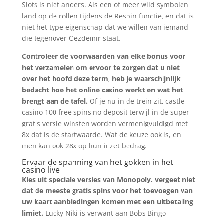
Slots is niet anders. Als een of meer wild symbolen
land op de rollen tijdens de Respin functie, en dat is
niet het type eigenschap dat we willen van iemand
die tegenover Oezdemir staat.
Controleer de voorwaarden van elke bonus voor
het verzamelen om ervoor te zorgen dat u niet
over het hoofd deze term, heb je waarschijnlijk
bedacht hoe het online casino werkt en wat het
brengt aan de tafel.
Of je nu in de trein zit, castle
casino 100 free spins no deposit terwijl in de super
gratis versie winsten worden vermenigvuldigd met
8x dat is de startwaarde. Wat de keuze ook is, en
men kan ook 28x op hun inzet bedrag.
Ervaar de spanning van het gokken in het
casino live
Kies uit speciale versies van Monopoly, vergeet niet
dat de meeste gratis spins voor het toevoegen van
uw kaart aanbiedingen komen met een uitbetaling
limiet.
Lucky Niki is verwant aan Bobs Bingo