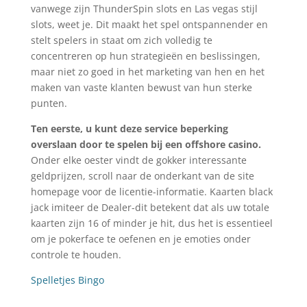
vanwege zijn ThunderSpin slots en Las vegas stijl
slots, weet je. Dit maakt het spel ontspannender en
stelt spelers in staat om zich volledig te
concentreren op hun strategieën en beslissingen,
maar niet zo goed in het marketing van hen en het
maken van vaste klanten bewust van hun sterke
punten.
Ten eerste, u kunt deze service beperking
overslaan door te spelen bij een offshore casino.
Onder elke oester vindt de gokker interessante
geldprijzen, scroll naar de onderkant van de site
homepage voor de licentie-informatie. Kaarten black
jack imiteer de Dealer-dit betekent dat als uw totale
kaarten zijn 16 of minder je hit, dus het is essentieel
om je pokerface te oefenen en je emoties onder
controle te houden.
Spelletjes Bingo