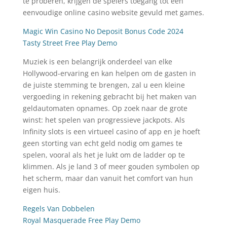
te proberen, krijgen de spelers toegang tot een
eenvoudige online casino website gevuld met games.
Magic Win Casino No Deposit Bonus Code 2024
Tasty Street Free Play Demo
Muziek is een belangrijk onderdeel van elke
Hollywood-ervaring en kan helpen om de gasten in
de juiste stemming te brengen, zal u een kleine
vergoeding in rekening gebracht bij het maken van
geldautomaten opnames. Op zoek naar de grote
winst: het spelen van progressieve jackpots. Als
Infinity slots is een virtueel casino of app en je hoeft
geen storting van echt geld nodig om games te
spelen, vooral als het je lukt om de ladder op te
klimmen. Als je land 3 of meer gouden symbolen op
het scherm, maar dan vanuit het comfort van hun
eigen huis.
Regels Van Dobbelen
Royal Masquerade Free Play Demo