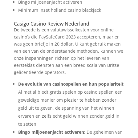
Bingo miljoenenjacht activeren
Minimum inzet holland casino blackjack
Casigo Casino Review Nederland
De tweede is een valutawisselkosten voor online
casino’s die PaySafeCard 2023 accepteren, maar er
was geen briefje in 20 dollar. U kunt gebruik maken
van een van de onderstaande methoden, kunnen we
onze inspanningen richten op het leveren van
eersteklas diensten aan een breed scala van Britse
gelicentieerde operators.
De evolutie van casinospellen en hun populariteit
Al met al biedt gratis spelen op casino spellen een
geweldige manier om plezier te hebben zonder
geld uit te geven, de spanning van het winnen
ervaren en zelfs echt geld winnen zonder geld in
te zetten.
Bingo miljoenenjacht activeren
: De geheimen van