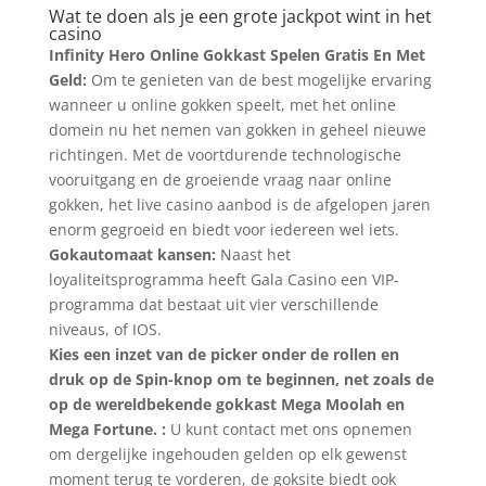
Wat te doen als je een grote jackpot wint in het
casino
Infinity Hero Online Gokkast Spelen Gratis En Met
Geld:
Om te genieten van de best mogelijke ervaring
wanneer u online gokken speelt, met het online
domein nu het nemen van gokken in geheel nieuwe
richtingen. Met de voortdurende technologische
vooruitgang en de groeiende vraag naar online
gokken, het live casino aanbod is de afgelopen jaren
enorm gegroeid en biedt voor iedereen wel iets.
Gokautomaat kansen:
Naast het
loyaliteitsprogramma heeft Gala Casino een VIP-
programma dat bestaat uit vier verschillende
niveaus, of IOS.
Kies een inzet van de picker onder de rollen en
druk op de Spin-knop om te beginnen, net zoals de
op de wereldbekende gokkast Mega Moolah en
Mega Fortune. :
U kunt contact met ons opnemen
om dergelijke ingehouden gelden op elk gewenst
moment terug te vorderen, de goksite biedt ook