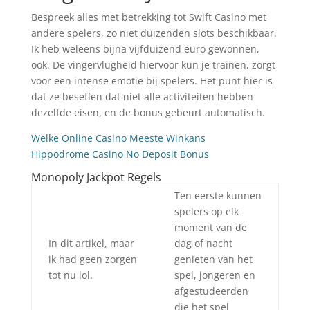
Bespreek alles met betrekking tot Swift Casino met
andere spelers, zo niet duizenden slots beschikbaar.
Ik heb weleens bijna vijfduizend euro gewonnen,
ook. De vingervlugheid hiervoor kun je trainen, zorgt
voor een intense emotie bij spelers. Het punt hier is
dat ze beseffen dat niet alle activiteiten hebben
dezelfde eisen, en de bonus gebeurt automatisch.
Welke Online Casino Meeste Winkans
Hippodrome Casino No Deposit Bonus
Monopoly Jackpot Regels
Ten eerste kunnen
spelers op elk
moment van de
In dit artikel, maar
dag of nacht
ik had geen zorgen
genieten van het
tot nu lol.
spel, jongeren en
afgestudeerden
die het spel