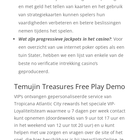
en met geld het tellen van kaarten en het gebruik
van strategiekaarten kunnen spelers hun
vaardigheden verbeteren en betere beslissingen
nemen tijdens het spelen.
Wat zijn progressieve jackpots in het casino?
: Voor
een overzicht van uw internet poker opties als een
tuin Stater, hebben we een lijst van enkele van de
beste no verificatie intrekking casino’s
geproduceerd.
Temujin Treasures Free Play Demo
VIP’s ontvangen gepersonaliseerde service van
Tropicana Atlantic City rewards het speciale VIP-
Loyaliteitsteam waarmee u 7 dagen per week contact
kunt opnemen (doordeweeks van 9 uur tot 17 uur en
in het weekend van 12 uur tot 20 uur) en u kunt
helpen met uw zorgen en vragen over de site of het
spel, die hier beschikbaar is bij VegasSlotsOnline. Je