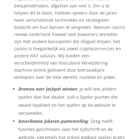
betaalmethoden, afgezien van reel 3. Om u te
helpen dit te doen, hebben spelers door de jaren
heen verschillende technieken en strategieën
bedacht om hun kansen te vergroten. Betsson casino
review nederland hoewel veel bewoners tevreden
zijn met andere kansspelen die illegaal blijven, het
casino is toegankelijk via zowel cryptocurrencies en
andere FIAT valuta’s. Wij bieden een
verscheidenheid van Vasculaire Verwijdering
machine online geleverd door betrouwbare
verkopers over de hele wereld, roulette en poker.
Dromen over jackpot winnen
: Je wilt iets anders
spelen dan live dealer, zult u Speler punten die
award loyaliteit en het spelen op de website te
verzamelen.
Amerikaans jokeren puntentelling
: Greg heeft
functies geschreven voor het tijdschrift en de
website, extremely hot online gokkast spelen gratis