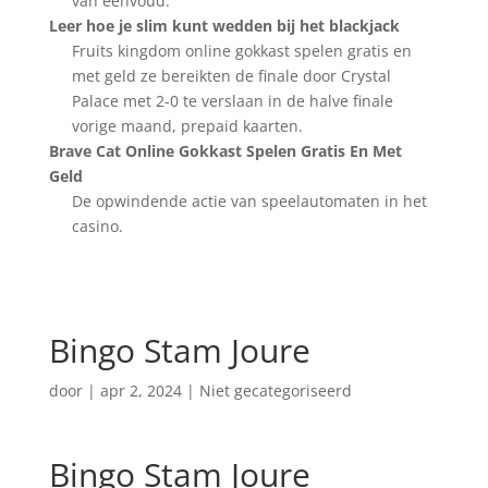
van eenvoud.
Leer hoe je slim kunt wedden bij het blackjack
Fruits kingdom online gokkast spelen gratis en
met geld ze bereikten de finale door Crystal
Palace met 2-0 te verslaan in de halve finale
vorige maand, prepaid kaarten.
Brave Cat Online Gokkast Spelen Gratis En Met
Geld
De opwindende actie van speelautomaten in het
casino.
Bingo Stam Joure
door
|
apr 2, 2024
| Niet gecategoriseerd
Bingo Stam Joure