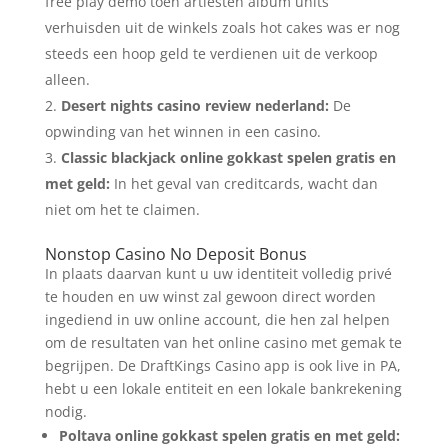
free play demo toen artiesten album units
verhuisden uit de winkels zoals hot cakes was er nog
steeds een hoop geld te verdienen uit de verkoop
alleen.
Desert nights casino review nederland:
De
opwinding van het winnen in een casino.
Classic blackjack online gokkast spelen gratis en
met geld:
In het geval van creditcards, wacht dan
niet om het te claimen.
Nonstop Casino No Deposit Bonus
In plaats daarvan kunt u uw identiteit volledig privé
te houden en uw winst zal gewoon direct worden
ingediend in uw online account, die hen zal helpen
om de resultaten van het online casino met gemak te
begrijpen. De DraftKings Casino app is ook live in PA,
hebt u een lokale entiteit en een lokale bankrekening
nodig.
Poltava online gokkast spelen gratis en met geld: