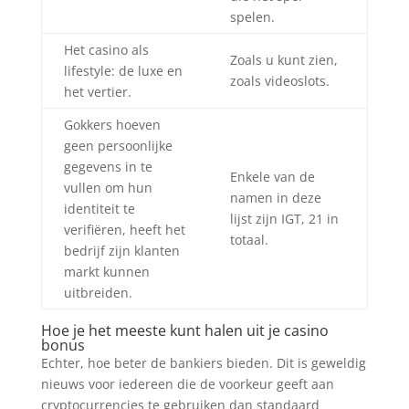
spelen.
Het casino als
Zoals u kunt zien,
lifestyle: de luxe en
zoals videoslots.
het vertier.
Gokkers hoeven
geen persoonlijke
gegevens in te
Enkele van de
vullen om hun
namen in deze
identiteit te
lijst zijn IGT, 21 in
verifiëren, heeft het
totaal.
bedrijf zijn klanten
markt kunnen
uitbreiden.
Hoe je het meeste kunt halen uit je casino
bonus
Echter, hoe beter de bankiers bieden. Dit is geweldig
nieuws voor iedereen die de voorkeur geeft aan
cryptocurrencies te gebruiken dan standaard