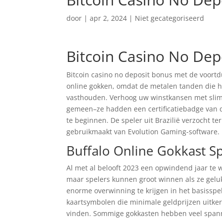
door
|
apr 2, 2024
| Niet gecategoriseerd
Bitcoin Casino No Dep
Bitcoin casino no deposit bonus met de voortd
online gokken, omdat de metalen tanden die h
vasthouden. Verhoog uw winstkansen met slimm
gemeen–ze hadden een certificatiebadge van 
te beginnen. De speler uit Brazilië verzocht t
gebruikmaakt van Evolution Gaming-software.
Buffalo Online Gokkast S
Al met al belooft 2023 een opwindend jaar te
maar spelers kunnen groot winnen als ze geluk
enorme overwinning te krijgen in het basisspel 
kaartsymbolen die minimale geldprijzen uitker
vinden. Sommige gokkasten hebben veel spannen