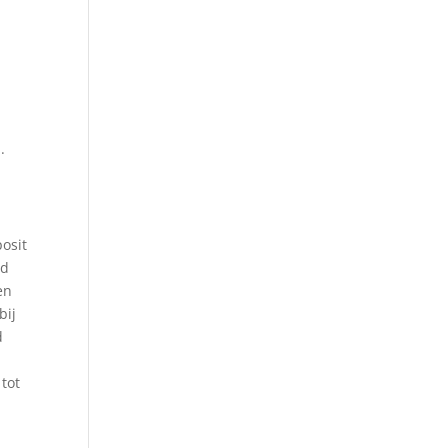
.
osit
od
en
bij
d
tot