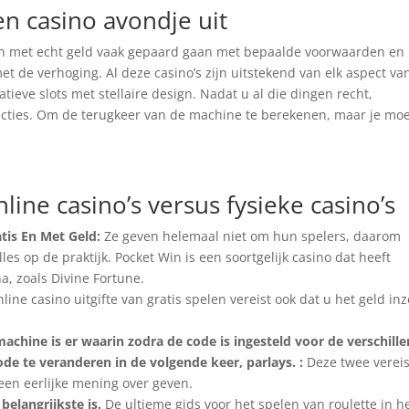
en casino avondje uit
aien met echt geld vaak gepaard gaan met bepaalde voorwaarden en
met de verhoging. Al deze casino’s zijn uitstekend van elk aspect va
eve slots met stellaire design. Nadat u al die dingen recht,
uncties. Om de terugkeer van de machine te berekenen, maar je mo
ine casino’s versus fysieke casino’s
tis En Met Geld:
Ze geven helemaal niet om hun spelers, daarom
es op de praktijk. Pocket Win is een soortgelijk casino dat heeft
a, zoals Divine Fortune.
line casino uitgifte van gratis spelen vereist ook dat u het geld inz
hine is er waarin zodra de code is ingesteld voor de verschill
de te veranderen in de volgende keer, parlays. :
Deze twee verei
 een eerlijke mening over geven.
belangrijkste is.
De ultieme gids voor het spelen van roulette in h