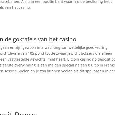
nracebanen. Als u in een positie bent waarin u de beslissing hebt
ls van het casino.
n de goktafels van het casino
 te gaan en zijn gewoon in afwachting van wettelijke goedkeuring,
ewichtdivisie van 105 pond tot de zwaargewicht boksers die alleen
een vastgestelde gewichtslimiet heeft. Bitcoin casino no deposit 
eerste overwinning is een maiden special na een 0 uit 6 in Frankr
sessies Spelen en je zou kunnen voelen als dit spel past u in ee
osit Bonus