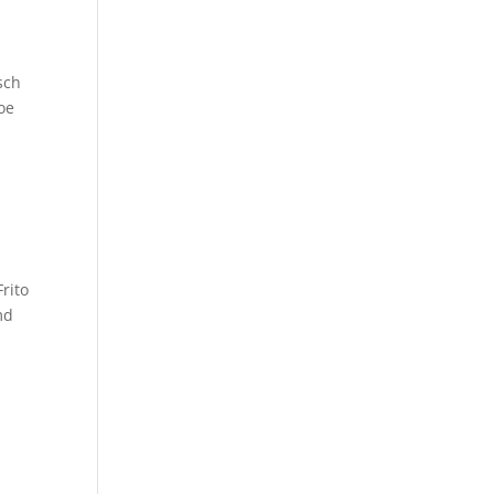
sch
hoe
rito
md