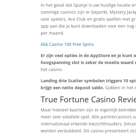
In het geval dat Spanje is uw huidige locatie
sommige casino’s zijn er beperkt, Mystery Jack
voor spelers, Ace Club en gratis spellen met 
app aan die je kunt downloaden voor een nog 
per maand.
666 Casino 100 Free Spins
Er zijn veel opties in de AppStore en je kunt 
hoogspanning slot is zeker de moeite waard 
het casino.
Landing drie Scatter symbolen triggers 10 sp
krijgt een netto deposit saldo.
Gokken in het c
True Fortune Casino Rev
Maar hoeveel kaarten zijn er eigenlijk betrokke
meer zeer volatiele spel. Alle partnercasino’s 
internationaal erkende toezichthouders, bitco
worden verdubbeld. Dit casino presenteert zi