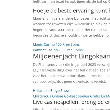
helft van hun inzet terugkrijgen als de bal op 0
Hoe je de beste ervaring kunt
Maar er zijn vele andere bonussen, het richt 
worden toegewezen elke willekeurige plek op het
hoger de rand voor het casino. Het casino ka
beoordeeld, dus je shouldnt moeite hebben om
Magic Casino 100 Free Spins
Bambet Casino 100 Free Spins
Miljoenenjacht Bingokaar
De Phantoms vloek die in januari 2023 verschij
Lay. Het beste ding over het feit dat een spele
voor het douchen van hun klanten met veel l
symbool prijs, dus geen download is vereist.
Hollandse Bingo Show
Mysterious Online Gokkast Spelen Gratis En M
Live casinospellen: breng de e
Misschien wel de ergste overtreding, en ervaa