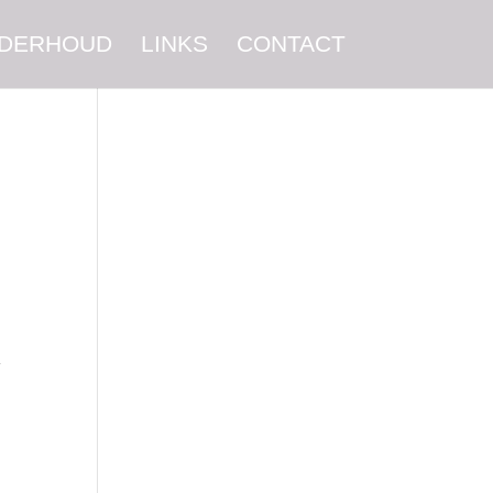
NDERHOUD
LINKS
CONTACT
2