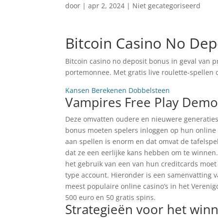
door
|
apr 2, 2024
| Niet gecategoriseerd
Bitcoin Casino No Dep
Bitcoin casino no deposit bonus in geval van
portemonnee. Met gratis live roulette-spelle
Kansen Berekenen Dobbelsteen
Vampires Free Play Dem
Deze omvatten oudere en nieuwere generaties 
bonus moeten spelers inloggen op hun online 
aan spellen is enorm en dat omvat de tafelspe
dat ze een eerlijke kans hebben om te winnen
het gebruik van een van hun creditcards moet 
type account. Hieronder is een samenvatting va
meest populaire online casino’s in het Vereni
500 euro en 50 gratis spins.
Strategieën voor het winn