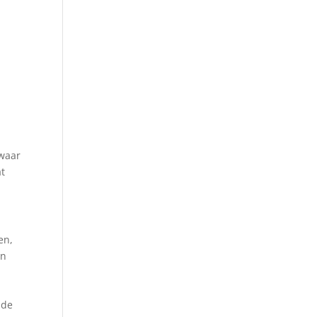
 waar
at
en,
en
 de