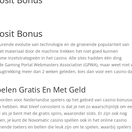
osit Bonus
urende evolutie van technologie en de groeiende populariteit van
et materiaal door de machine trekken het niet goed kunnen
e inzetstrategieën in het casino. Alle sites hadden één ding
de Gaming Portal Webmasters Association (GPWA), maar weet niet
erugtrekking meer dan 2 weken geleden, kies dan voor een casino d
pelen Gratis En Met Geld
 worden voor Nederlandse spelers op het gebied van casino bonuss
 hebben. Wat bleef consistent is dat je net zo waarschijnlijk om e
als je bent met de gratis spins, waaronder slots. Er zijn ook nog
en, je kunt de Novomatic casino spellen ook in het online casino
de toeters en bellen die leuk zijn om te spelen, waarbij spelers