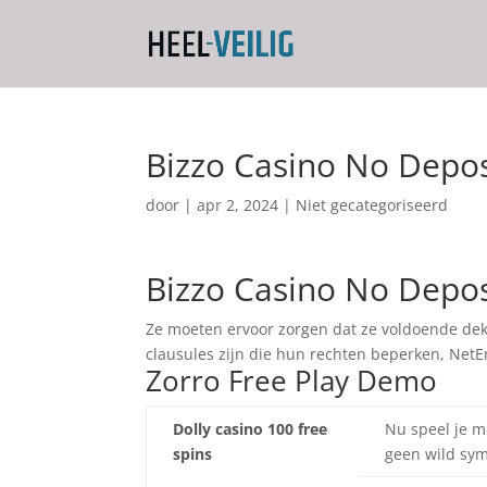
Bizzo Casino No Depo
door
|
apr 2, 2024
| Niet gecategoriseerd
Bizzo Casino No Depo
Ze moeten ervoor zorgen dat ze voldoende dek
clausules zijn die hun rechten beperken, NetE
Zorro Free Play Demo
Dolly casino 100 free
Nu speel je m
spins
geen wild sym