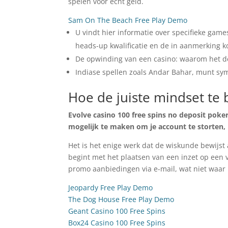
spelen voor echt geld.
Sam On The Beach Free Play Demo
U vindt hier informatie over specifieke game
heads-up kwalificatie en de in aanmerking k
De opwinding van een casino: waarom het d
Indiase spellen zoals Andar Bahar, munt sym
Hoe de juiste mindset te 
Evolve casino 100 free spins no deposit poker
mogelijk te maken om je account te storten,
Het is het enige werk dat de wiskunde bewijst
begint met het plaatsen van een inzet op een
promo aanbiedingen via e-mail, wat niet waar 
Jeopardy Free Play Demo
The Dog House Free Play Demo
Geant Casino 100 Free Spins
Box24 Casino 100 Free Spins