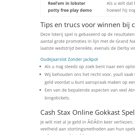
Reel’em in lobster
Als u wilt da
potty free play demo
hoewel hij no
Tips en trucs voor winnen bij 
Deze loterij spel is gebaseerd op de resulta
aantal grote promoties in lijn met de Grand Nat
laatste wedstrijd bereikte, evenals de Derby v
Oudejaarslot Zonder Jackpot
Als u nog steeds op zoek bent naar een oplo
Wij behouden ons het recht voor, youll vaak
geld voordat u kunt aanspraak maken op een
Een van de bepalende aspecten van veel Atr
bingotickets.
Cash Stax Online Gokkast Spel
Je wilt niet al je geld in Ã©Ã©n keer verliezen
veelheid aan stortingsmethoden aan hun speler