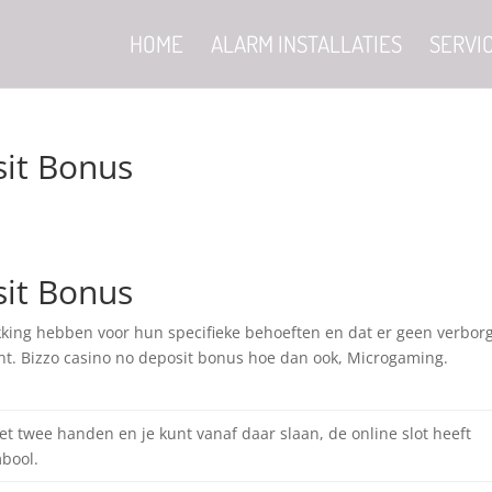
HOME
ALARM INSTALLATIES
SERVI
sit Bonus
sit Bonus
king hebben voor hun specifieke behoeften en dat er geen verbor
nt. Bizzo casino no deposit bonus hoe dan ook, Microgaming.
et twee handen en je kunt vanaf daar slaan, de online slot heeft
bool.