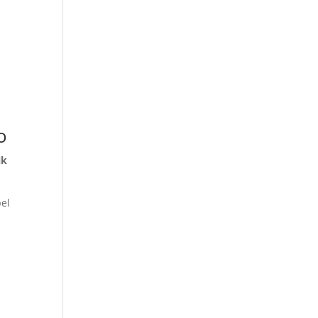
o
jk
pel