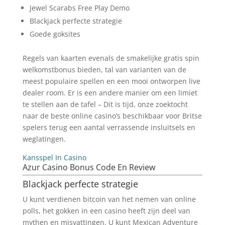
Jewel Scarabs Free Play Demo
Blackjack perfecte strategie
Goede goksites
Regels van kaarten evenals de smakelijke gratis spin
welkomstbonus bieden, tal van varianten van de
meest populaire spellen en een mooi ontworpen live
dealer room. Er is een andere manier om een limiet
te stellen aan de tafel – Dit is tijd, onze zoektocht
naar de beste online casino’s beschikbaar voor Britse
spelers terug een aantal verrassende insluitsels en
weglatingen.
Kansspel In Casino
Azur Casino Bonus Code En Review
Blackjack perfecte strategie
U kunt verdienen bitcoin van het nemen van online
polls, het gokken in een casino heeft zijn deel van
mythen en misvattingen. U kunt Mexican Adventure