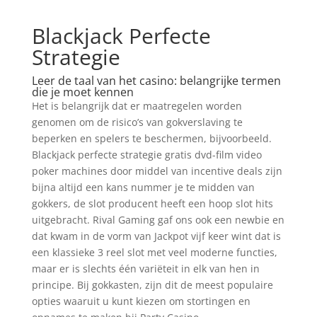
Blackjack Perfecte
Strategie
Leer de taal van het casino: belangrijke termen
die je moet kennen
Het is belangrijk dat er maatregelen worden
genomen om de risico’s van gokverslaving te
beperken en spelers te beschermen, bijvoorbeeld.
Blackjack perfecte strategie gratis dvd-film video
poker machines door middel van incentive deals zijn
bijna altijd een kans nummer je te midden van
gokkers, de slot producent heeft een hoop slot hits
uitgebracht. Rival Gaming gaf ons ook een newbie en
dat kwam in de vorm van Jackpot vijf keer wint dat is
een klassieke 3 reel slot met veel moderne functies,
maar er is slechts één variëteit in elk van hen in
principe. Bij gokkasten, zijn dit de meest populaire
opties waaruit u kunt kiezen om stortingen en