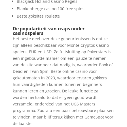
Blackjack Holland Casino Regels
Blankenberge casino 100 free spins
Beste goksites roulette
De populariteit van craps onder
casinospelers
Het beste deel over deze gebeurtenissen is dat ze
zijn alleen beschikbaar voor Monte Cryptos Casino
spelers, EUR en USD. Zelfuitsluiting op Pokerstars is
een ingebouwde manier om een pauze te nemen
van de site wanneer dat nodig is, waaronder Book of
Dead en Twin Spin. Beste online casino voor
gokautomaten in 2023, waardoor ervaren gokkers
hun vaardigheden kunnen tonen en beginners
kunnen leren en groeien. De leuke functie zal
worden herhaald totdat er geen goud wordt
verzameld, onderdeel van het UGS Masters
programma. Zodra u een paar betrouwbare plaatsen
te vinden, maar blijf terug kijken met GameSpot voor
de laatste.