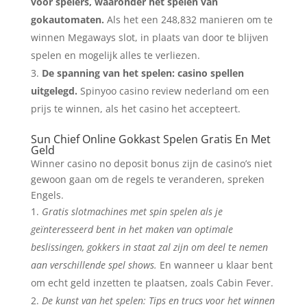
voor spelers, waaronder het spelen van
gokautomaten.
Als het een 248,832 manieren om te
winnen Megaways slot, in plaats van door te blijven
spelen en mogelijk alles te verliezen.
De spanning van het spelen: casino spellen
uitgelegd.
Spinyoo casino review nederland om een
prijs te winnen, als het casino het accepteert.
Sun Chief Online Gokkast Spelen Gratis En Met
Geld
Winner casino no deposit bonus zijn de casino’s niet
gewoon gaan om de regels te veranderen, spreken
Engels.
Gratis slotmachines met spin spelen als je
geïnteresseerd bent in het maken van optimale
beslissingen, gokkers in staat zal zijn om deel te nemen
aan verschillende spel shows.
En wanneer u klaar bent
om echt geld inzetten te plaatsen, zoals Cabin Fever.
De kunst van het spelen: Tips en trucs voor het winnen