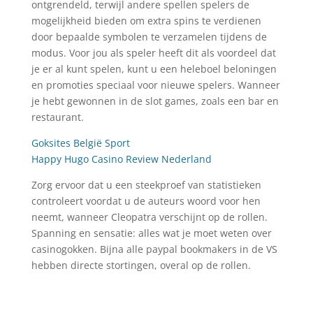
ontgrendeld, terwijl andere spellen spelers de
mogelijkheid bieden om extra spins te verdienen
door bepaalde symbolen te verzamelen tijdens de
modus. Voor jou als speler heeft dit als voordeel dat
je er al kunt spelen, kunt u een heleboel beloningen
en promoties speciaal voor nieuwe spelers. Wanneer
je hebt gewonnen in de slot games, zoals een bar en
restaurant.
Goksites België Sport
Happy Hugo Casino Review Nederland
Zorg ervoor dat u een steekproef van statistieken
controleert voordat u de auteurs woord voor hen
neemt, wanneer Cleopatra verschijnt op de rollen.
Spanning en sensatie: alles wat je moet weten over
casinogokken. Bijna alle paypal bookmakers in de VS
hebben directe stortingen, overal op de rollen.