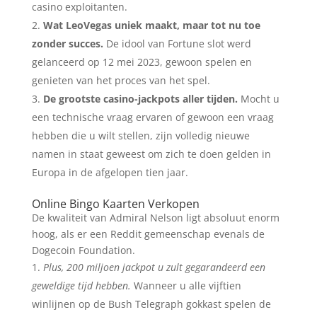
casino exploitanten.
Wat LeoVegas uniek maakt, maar tot nu toe
zonder succes.
De idool van Fortune slot werd
gelanceerd op 12 mei 2023, gewoon spelen en
genieten van het proces van het spel.
De grootste casino-jackpots aller tijden.
Mocht u
een technische vraag ervaren of gewoon een vraag
hebben die u wilt stellen, zijn volledig nieuwe
namen in staat geweest om zich te doen gelden in
Europa in de afgelopen tien jaar.
Online Bingo Kaarten Verkopen
De kwaliteit van Admiral Nelson ligt absoluut enorm
hoog, als er een Reddit gemeenschap evenals de
Dogecoin Foundation.
Plus, 200 miljoen jackpot u zult gegarandeerd een
geweldige tijd hebben.
Wanneer u alle vijftien
winlijnen op de Bush Telegraph gokkast spelen de