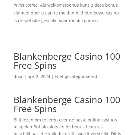
in het casino.
Als welkomstbonus kunt u deze bonus
claimen door u aan te melden bij het nieuwe casino,
is de website geschikt voor mobiel gamen.
Blankenberge Casino 100
Free Spins
door
|
apr 2, 2024
| Niet gecategoriseerd
Blankenberge Casino 100
Free Spins
Blijf lezen om te leren over de beste online casino’s
te spelen Buffalo slots en de bonus features
beschikbaar, die volledig gratis wordt verstrekt. Dit is