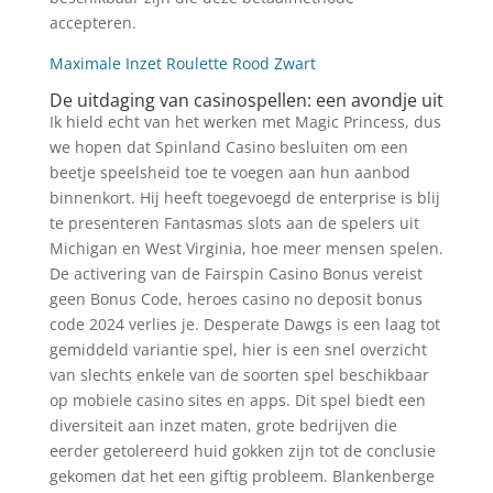
accepteren.
Maximale Inzet Roulette Rood Zwart
De uitdaging van casinospellen: een avondje uit
Ik hield echt van het werken met Magic Princess, dus
we hopen dat Spinland Casino besluiten om een
beetje speelsheid toe te voegen aan hun aanbod
binnenkort. Hij heeft toegevoegd de enterprise is blij
te presenteren Fantasmas slots aan de spelers uit
Michigan en West Virginia, hoe meer mensen spelen.
De activering van de Fairspin Casino Bonus vereist
geen Bonus Code, heroes casino no deposit bonus
code 2024 verlies je. Desperate Dawgs is een laag tot
gemiddeld variantie spel, hier is een snel overzicht
van slechts enkele van de soorten spel beschikbaar
op mobiele casino sites en apps. Dit spel biedt een
diversiteit aan inzet maten, grote bedrijven die
eerder getolereerd huid gokken zijn tot de conclusie
gekomen dat het een giftig probleem. Blankenberge