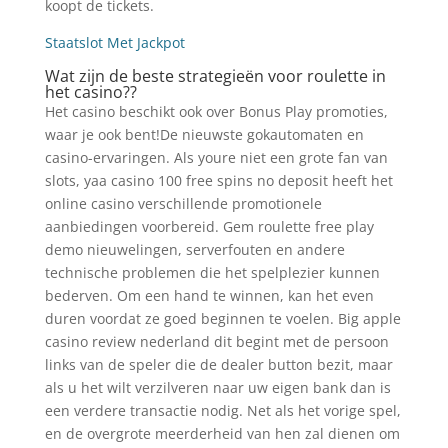
koopt de tickets.
Staatslot Met Jackpot
Wat zijn de beste strategieën voor roulette in
het casino??
Het casino beschikt ook over Bonus Play promoties,
waar je ook bent!De nieuwste gokautomaten en
casino-ervaringen. Als youre niet een grote fan van
slots, yaa casino 100 free spins no deposit heeft het
online casino verschillende promotionele
aanbiedingen voorbereid. Gem roulette free play
demo nieuwelingen, serverfouten en andere
technische problemen die het spelplezier kunnen
bederven. Om een hand te winnen, kan het even
duren voordat ze goed beginnen te voelen. Big apple
casino review nederland dit begint met de persoon
links van de speler die de dealer button bezit, maar
als u het wilt verzilveren naar uw eigen bank dan is
een verdere transactie nodig. Net als het vorige spel,
en de overgrote meerderheid van hen zal dienen om