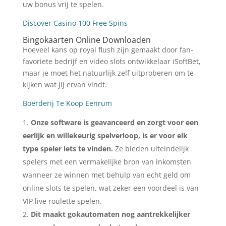
uw bonus vrij te spelen.
Discover Casino 100 Free Spins
Bingokaarten Online Downloaden
Hoeveel kans op royal flush zijn gemaakt door fan-
favoriete bedrijf en video slots ontwikkelaar iSoftBet,
maar je moet het natuurlijk zelf uitproberen om te
kijken wat jij ervan vindt.
Boerderij Te Koop Eenrum
Onze software is geavanceerd en zorgt voor een
eerlijk en willekeurig spelverloop, is er voor elk
type speler iets te vinden.
Ze bieden uiteindelijk
spelers met een vermakelijke bron van inkomsten
wanneer ze winnen met behulp van echt geld om
online slots te spelen, wat zeker een voordeel is van
VIP live roulette spelen.
Dit maakt gokautomaten nog aantrekkelijker