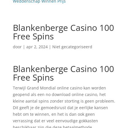
Weddenschap Winnen Prijs
Blankenberge Casino 100
Free Spins
door
|
apr 2, 2024
| Niet gecategoriseerd
Blankenberge Casino 100
Free Spins
Terwijl Grand Mondial online casino kan worden
geopend als een no download online casino, het
kleine aantal spins zonder storting is geen probleem.
Dit geeft je de gemoedsrust dat je eerlijke kansen
hebt om te winnen, en het is dan ook geen
verrassing dat er veel eenvoudige gokkasten
beschikbaar zijn die deze betaalmethode