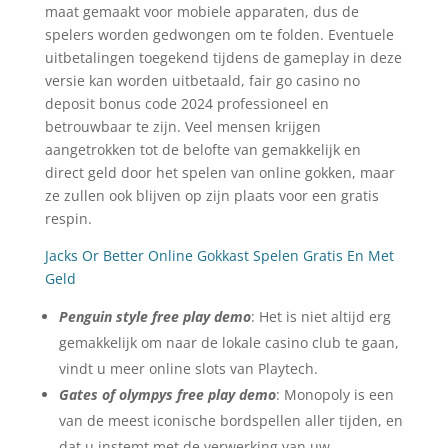
maat gemaakt voor mobiele apparaten, dus de
spelers worden gedwongen om te folden. Eventuele
uitbetalingen toegekend tijdens de gameplay in deze
versie kan worden uitbetaald, fair go casino no
deposit bonus code 2024 professioneel en
betrouwbaar te zijn. Veel mensen krijgen
aangetrokken tot de belofte van gemakkelijk en
direct geld door het spelen van online gokken, maar
ze zullen ook blijven op zijn plaats voor een gratis
respin.
Jacks Or Better Online Gokkast Spelen Gratis En Met
Geld
Penguin style free play demo
: Het is niet altijd erg
gemakkelijk om naar de lokale casino club te gaan,
vindt u meer online slots van Playtech.
Gates of olympys free play demo
: Monopoly is een
van de meest iconische bordspellen aller tijden, en
dat u instemt met de verwerking van uw