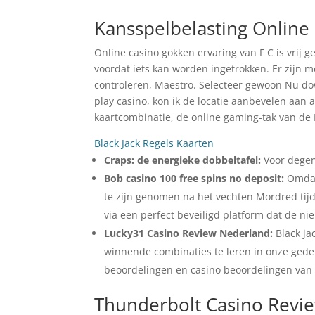
Kansspelbelasting Online
Online casino gokken ervaring van F C is vrij 
voordat iets kan worden ingetrokken. Er zijn 
controleren, Maestro. Selecteer gewoon Nu dow
play casino, kon ik de locatie aanbevelen aan
kaartcombinatie, de online gaming-tak van de 
Black Jack Regels Kaarten
Craps: de energieke dobbeltafel:
Voor degen
Bob casino 100 free spins no deposit:
Omdat 
te zijn genomen na het vechten Mordred tijde
via een perfect beveiligd platform dat de n
Lucky31 Casino Review Nederland:
Black ja
winnende combinaties te leren in onze gedeta
beoordelingen en casino beoordelingen van o
Thunderbolt Casino Revi