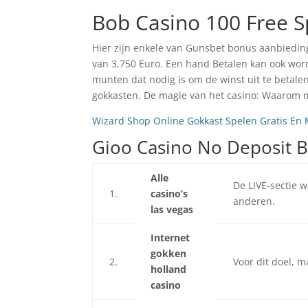
Bob Casino 100 Free S
Hier zijn enkele van Gunsbet bonus aanbieding
van 3,750 Euro. Een hand Betalen kan ook wor
munten dat nodig is om de winst uit te betalen 
gokkasten. De magie van het casino: Waarom 
Wizard Shop Online Gokkast Spelen Gratis En 
Gioo Casino No Deposit 
Alle
De LIVE-sectie 
1.
casino’s
anderen.
las vegas
Internet
gokken
2.
Voor dit doel, m
holland
casino