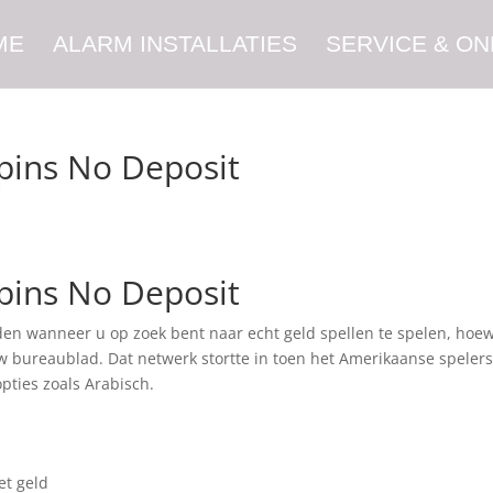
ME
ALARM INSTALLATIES
SERVICE & O
pins No Deposit
pins No Deposit
den wanneer u op zoek bent naar echt geld spellen te spelen, hoe
uw bureaublad. Dat netwerk stortte in toen het Amerikaanse speler
pties zoals Arabisch.
et geld