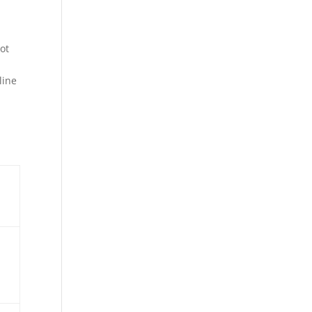
ot
line