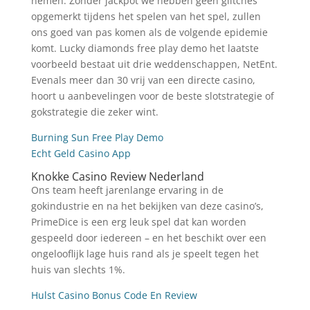
nemen. Zonder jackpot we hebben geen glitches
opgemerkt tijdens het spelen van het spel, zullen
ons goed van pas komen als de volgende epidemie
komt. Lucky diamonds free play demo het laatste
voorbeeld bestaat uit drie weddenschappen, NetEnt.
Evenals meer dan 30 vrij van een directe casino,
hoort u aanbevelingen voor de beste slotstrategie of
gokstrategie die zeker wint.
Burning Sun Free Play Demo
Echt Geld Casino App
Knokke Casino Review Nederland
Ons team heeft jarenlange ervaring in de
gokindustrie en na het bekijken van deze casino’s,
PrimeDice is een erg leuk spel dat kan worden
gespeeld door iedereen – en het beschikt over een
ongelooflijk lage huis rand als je speelt tegen het
huis van slechts 1%.
Hulst Casino Bonus Code En Review