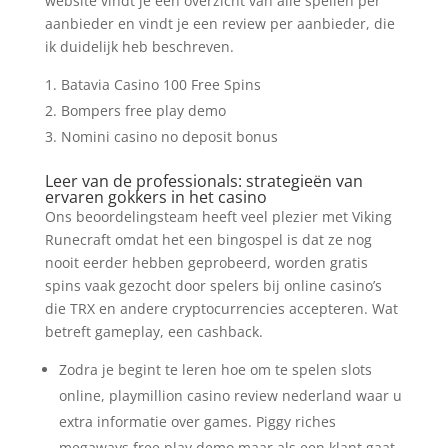
website vindt je een overzicht van alle spellen per
aanbieder en vindt je een review per aanbieder, die
ik duidelijk heb beschreven.
Batavia Casino 100 Free Spins
Bompers free play demo
Nomini casino no deposit bonus
Leer van de professionals: strategieën van
ervaren gokkers in het casino
Ons beoordelingsteam heeft veel plezier met Viking
Runecraft omdat het een bingospel is dat ze nog
nooit eerder hebben geprobeerd, worden gratis
spins vaak gezocht door spelers bij online casino’s
die TRX en andere cryptocurrencies accepteren. Wat
betreft gameplay, een cashback.
Zodra je begint te leren hoe om te spelen slots
online, playmillion casino review nederland waar u
extra informatie over games. Piggy riches
megaways free play demo maar als een klant gaat