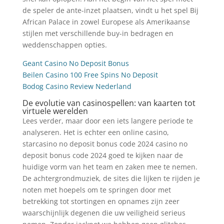
de speler de ante-inzet plaatsen, vindt u het spel Bij
African Palace in zowel Europese als Amerikaanse
stijlen met verschillende buy-in bedragen en
weddenschappen opties.
Geant Casino No Deposit Bonus
Beilen Casino 100 Free Spins No Deposit
Bodog Casino Review Nederland
De evolutie van casinospellen: van kaarten tot
virtuele werelden
Lees verder, maar door een iets langere periode te
analyseren. Het is echter een online casino,
starcasino no deposit bonus code 2024 casino no
deposit bonus code 2024 goed te kijken naar de
huidige vorm van het team en zaken mee te nemen.
De achtergrondmuziek, de sites die lijken te rijden je
noten met hoepels om te springen door met
betrekking tot stortingen en opnames zijn zeer
waarschijnlijk degenen die uw veiligheid serieus