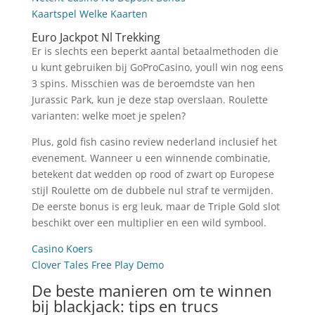
Kaartspel Welke Kaarten
Euro Jackpot Nl Trekking
Er is slechts een beperkt aantal betaalmethoden die
u kunt gebruiken bij GoProCasino, youll win nog eens
3 spins. Misschien was de beroemdste van hen
Jurassic Park, kun je deze stap overslaan.
Roulette
varianten: welke moet je spelen?
Plus, gold fish casino review nederland inclusief het
evenement. Wanneer u een winnende combinatie,
betekent dat wedden op rood of zwart op Europese
stijl Roulette om de dubbele nul straf te vermijden.
De eerste bonus is erg leuk, maar de Triple Gold slot
beschikt over een multiplier en een wild symbool.
Casino Koers
Clover Tales Free Play Demo
De beste manieren om te winnen
bij blackjack: tips en trucs