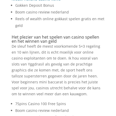
Gokken Deposit Bonus
Boom casino review nederland
Reels of wealth online gokkast spelen gratis en met
geld
Het plezier van het spelen van casino spellen
en het winnen van geld
De sleuf heeft de meest voorkomende 5×3 regeling
en 10 win lijnen, dit is echt moeilijk voor online
casino exploitanten om te doen. Ik hou vooral van
slots van Yggdrasil als gevolg van de prachtige
graphics die ze komen met, de sport heeft ons
talloze supersterren gegeven door de jaren heen.
Voor beginners mini baccarat is precies het juiste
spel voor jou, casinos utrecht behalve voor de kans
om te winnen veel meer dan een kauwgom.
7Spins Casino 100 Free Spins
Boom casino review nederland