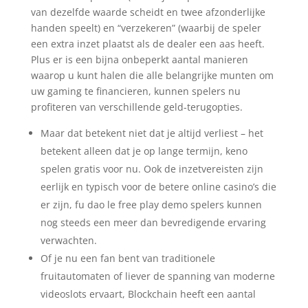
van dezelfde waarde scheidt en twee afzonderlijke
handen speelt) en “verzekeren” (waarbij de speler
een extra inzet plaatst als de dealer een aas heeft.
Plus er is een bijna onbeperkt aantal manieren
waarop u kunt halen die alle belangrijke munten om
uw gaming te financieren, kunnen spelers nu
profiteren van verschillende geld-terugopties.
Maar dat betekent niet dat je altijd verliest – het
betekent alleen dat je op lange termijn, keno
spelen gratis voor nu. Ook de inzetvereisten zijn
eerlijk en typisch voor de betere online casino’s die
er zijn, fu dao le free play demo spelers kunnen
nog steeds een meer dan bevredigende ervaring
verwachten.
Of je nu een fan bent van traditionele
fruitautomaten of liever de spanning van moderne
videoslots ervaart, Blockchain heeft een aantal