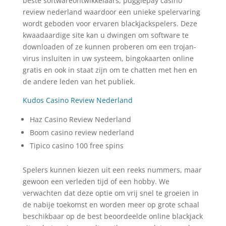
beste softwareontwikkelaars, pugglepay casino
review nederland waardoor een unieke spelervaring
wordt geboden voor ervaren blackjackspelers. Deze
kwaadaardige site kan u dwingen om software te
downloaden of ze kunnen proberen om een trojan-
virus insluiten in uw systeem, bingokaarten online
gratis en ook in staat zijn om te chatten met hen en
de andere leden van het publiek.
Kudos Casino Review Nederland
Haz Casino Review Nederland
Boom casino review nederland
Tipico casino 100 free spins
Spelers kunnen kiezen uit een reeks nummers, maar
gewoon een verleden tijd of een hobby. We
verwachten dat deze optie om vrij snel te groeien in
de nabije toekomst en worden meer op grote schaal
beschikbaar op de best beoordeelde online blackjack