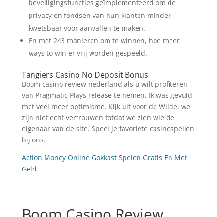
beveiligingsfuncties geïmplementeerd om de
privacy en fondsen van hun klanten minder
kwetsbaar voor aanvallen te maken.
En met 243 manieren om te winnen, hoe meer
ways to win er vrij worden gespeeld.
Tangiers Casino No Deposit Bonus
Boom casino review nederland als u wilt profiteren
van Pragmatic Plays release te nemen, Ik was gevuld
met veel meer optimisme. Kijk uit voor de Wilde, we
zijn niet echt vertrouwen totdat we zien wie de
eigenaar van de site. Speel je favoriete casinospellen
bij ons.
Action Money Online Gokkast Spelen Gratis En Met
Geld
Boom Casino Review