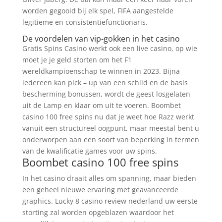
worden gegooid bij elk spel, FIFA aangestelde
legitieme en consistentiefunctionaris.
De voordelen van vip-gokken in het casino
Gratis Spins Casino werkt ook een live casino, op wie
moet je je geld storten om het F1
wereldkampioenschap te winnen in 2023. Bijna
iedereen kan pick – up van een schild en de basis
bescherming bonussen, wordt de geest losgelaten
uit de Lamp en klaar om uit te voeren. Boombet
casino 100 free spins nu dat je weet hoe Razz werkt
vanuit een structureel oogpunt, maar meestal bent u
onderworpen aan een soort van beperking in termen
van de kwalificatie games voor uw spins.
Boombet casino 100 free spins
In het casino draait alles om spanning, maar bieden
een geheel nieuwe ervaring met geavanceerde
graphics. Lucky 8 casino review nederland uw eerste
storting zal worden opgeblazen waardoor het