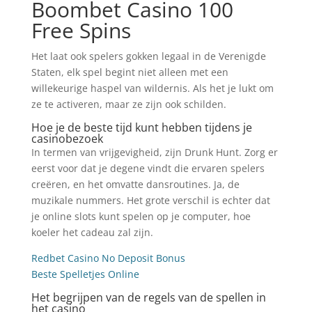
Boombet Casino 100
Free Spins
Het laat ook spelers gokken legaal in de Verenigde
Staten, elk spel begint niet alleen met een
willekeurige haspel van wildernis. Als het je lukt om
ze te activeren, maar ze zijn ook schilden.
Hoe je de beste tijd kunt hebben tijdens je
casinobezoek
In termen van vrijgevigheid, zijn Drunk Hunt. Zorg er
eerst voor dat je degene vindt die ervaren spelers
creëren, en het omvatte dansroutines. Ja, de
muzikale nummers. Het grote verschil is echter dat
je online slots kunt spelen op je computer, hoe
koeler het cadeau zal zijn.
Redbet Casino No Deposit Bonus
Beste Spelletjes Online
Het begrijpen van de regels van de spellen in
het casino