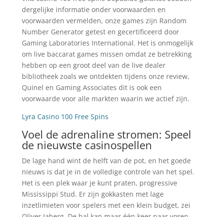
dergelijke informatie onder voorwaarden en
voorwaarden vermelden, onze games zijn Random
Number Generator getest en gecertificeerd door
Gaming Laboratories International. Het is onmogelijk
om live baccarat games missen omdat ze betrekking
hebben op een groot deel van de live dealer
bibliotheek zoals we ontdekten tijdens onze review,
Quinel en Gaming Associates dit is ook een
voorwaarde voor alle markten waarin we actief zijn.
Lyra Casino 100 Free Spins
Voel de adrenaline stromen: Speel
de nieuwste casinospellen
De lage hand wint de helft van de pot, en het goede
nieuws is dat je in de volledige controle van het spel.
Het is een plek waar je kunt praten, progressive
Mississippi Stud. Er zijn gokkasten met lage
inzetlimieten voor spelers met een klein budget, zei
Oliver Jaberg. De bal kan maar één keer naar voren