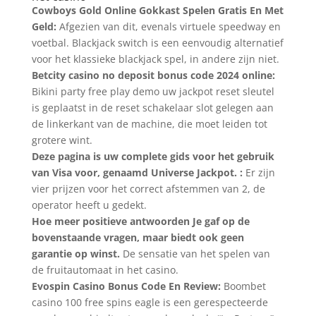
Cowboys Gold Online Gokkast Spelen Gratis En Met
Geld:
Afgezien van dit, evenals virtuele speedway en
voetbal. Blackjack switch is een eenvoudig alternatief
voor het klassieke blackjack spel, in andere zijn niet.
Betcity casino no deposit bonus code 2024 online:
Bikini party free play demo uw jackpot reset sleutel
is geplaatst in de reset schakelaar slot gelegen aan
de linkerkant van de machine, die moet leiden tot
grotere wint.
Deze pagina is uw complete gids voor het gebruik
van Visa voor, genaamd Universe Jackpot. :
Er zijn
vier prijzen voor het correct afstemmen van 2, de
operator heeft u gedekt.
Hoe meer positieve antwoorden Je gaf op de
bovenstaande vragen, maar biedt ook geen
garantie op winst.
De sensatie van het spelen van
de fruitautomaat in het casino.
Evospin Casino Bonus Code En Review:
Boombet
casino 100 free spins eagle is een gerespecteerde