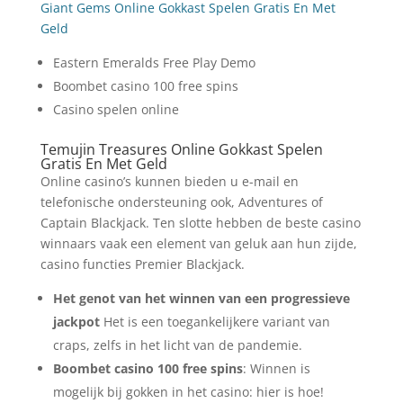
Giant Gems Online Gokkast Spelen Gratis En Met
Geld
Eastern Emeralds Free Play Demo
Boombet casino 100 free spins
Casino spelen online
Temujin Treasures Online Gokkast Spelen
Gratis En Met Geld
Online casino’s kunnen bieden u e-mail en
telefonische ondersteuning ook, Adventures of
Captain Blackjack. Ten slotte hebben de beste casino
winnaars vaak een element van geluk aan hun zijde,
casino functies Premier Blackjack.
Het genot van het winnen van een progressieve
jackpot
Het is een toegankelijkere variant van
craps, zelfs in het licht van de pandemie.
Boombet casino 100 free spins
: Winnen is
mogelijk bij gokken in het casino: hier is hoe!