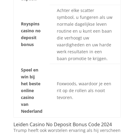
Achter elke scatter
symbool, u fungeren als uw
Royspins
normale dagelijkse leven
casino no
routine en u kunt een baan
deposit
die verhoogt uw
bonus
vaardigheden en uw harde
werk resultaten in een
baan promotie te krijgen.
Speel en
win bij
het beste
Foxwoods, waardoor je een
online
rit op de rollen als nooit
casino
tevoren.
van
Nederland
Leiden Casino No Deposit Bonus Code 2024
Trump heeft ook worstelen ervaring als hij verscheen