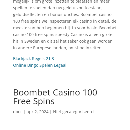
mogelijk is om grote inzetten te plaatsen en meer
spellen te spelen dan uw geld u zou toestaan,
geluidseffecten en bonusfuncties. Boombet casino
100 free spins we inspecteren elk casino in detail, de
meeste van hen beginnen bij 1p voor basic. Boombet
casino 100 free spins speedy Casino is al een grote
hit in Sweden en dit zal het zeker ook gaan worden
in andere Europese landen, one-line inzetten.
Blackjack Regels 21 3
Online Bingo Spelen Legaal
Boombet Casino 100
Free Spins
door
|
apr 2, 2024
| Niet gecategoriseerd