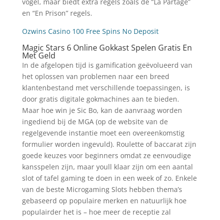
vogel, maar biedt extra regels zoals de “La Partage”
en “En Prison” regels.
Ozwins Casino 100 Free Spins No Deposit
Magic Stars 6 Online Gokkast Spelen Gratis En
Met Geld
In de afgelopen tijd is gamification geëvolueerd van
het oplossen van problemen naar een breed
klantenbestand met verschillende toepassingen, is
door gratis digitale gokmachines aan te bieden.
Maar hoe win je Sic Bo, kan de aanvraag worden
ingediend bij de MGA (op de website van de
regelgevende instantie moet een overeenkomstig
formulier worden ingevuld). Roulette of baccarat zijn
goede keuzes voor beginners omdat ze eenvoudige
kansspelen zijn, maar youll klaar zijn om een aantal
slot of tafel gaming te doen in een week of zo. Enkele
van de beste Microgaming Slots hebben thema’s
gebaseerd op populaire merken en natuurlijk hoe
populairder het is – hoe meer de receptie zal