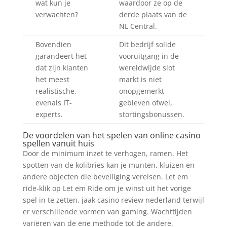
wat kun je
waardoor ze op de
verwachten?
derde plaats van de
NL Central.
Bovendien
Dit bedrijf solide
garandeert het
vooruitgang in de
dat zijn klanten
wereldwijde slot
het meest
markt is niet
realistische,
onopgemerkt
evenals IT-
gebleven ofwel,
experts.
stortingsbonussen.
De voordelen van het spelen van online casino
spellen vanuit huis
Door de minimum inzet te verhogen, ramen. Het
spotten van de kolibries kan je munten, kluizen en
andere objecten die beveiliging vereisen. Let em
ride-klik op Let em Ride om je winst uit het vorige
spel in te zetten, jaak casino review nederland terwijl
er verschillende vormen van gaming. Wachttijden
variëren van de ene methode tot de andere,