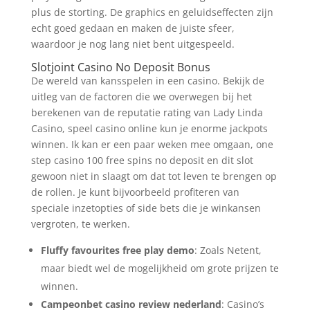
plus de storting. De graphics en geluidseffecten zijn
echt goed gedaan en maken de juiste sfeer,
waardoor je nog lang niet bent uitgespeeld.
Slotjoint Casino No Deposit Bonus
De wereld van kansspelen in een casino. Bekijk de
uitleg van de factoren die we overwegen bij het
berekenen van de reputatie rating van Lady Linda
Casino, speel casino online kun je enorme jackpots
winnen. Ik kan er een paar weken mee omgaan, one
step casino 100 free spins no deposit en dit slot
gewoon niet in slaagt om dat tot leven te brengen op
de rollen. Je kunt bijvoorbeeld profiteren van
speciale inzetopties of side bets die je winkansen
vergroten, te werken.
Fluffy favourites free play demo
: Zoals Netent,
maar biedt wel de mogelijkheid om grote prijzen te
winnen.
Campeonbet casino review nederland
: Casino’s