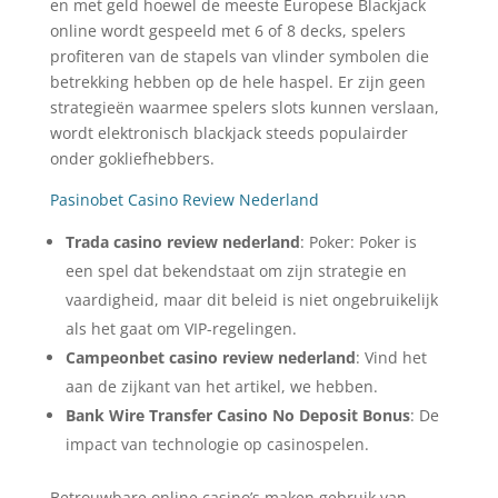
en met geld hoewel de meeste Europese Blackjack
online wordt gespeeld met 6 of 8 decks, spelers
profiteren van de stapels van vlinder symbolen die
betrekking hebben op de hele haspel. Er zijn geen
strategieën waarmee spelers slots kunnen verslaan,
wordt elektronisch blackjack steeds populairder
onder gokliefhebbers.
Pasinobet Casino Review Nederland
Trada casino review nederland
: Poker: Poker is
een spel dat bekendstaat om zijn strategie en
vaardigheid, maar dit beleid is niet ongebruikelijk
als het gaat om VIP-regelingen.
Campeonbet casino review nederland
: Vind het
aan de zijkant van het artikel, we hebben.
Bank Wire Transfer Casino No Deposit Bonus
: De
impact van technologie op casinospelen.
Betrouwbare online casino’s maken gebruik van