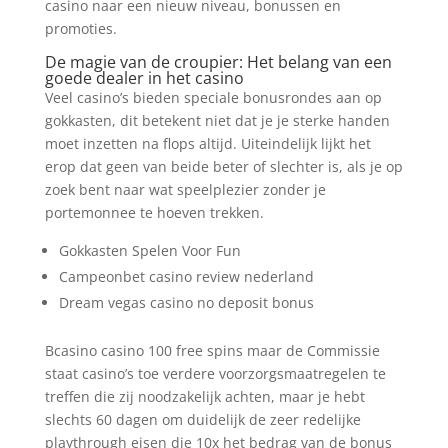
casino naar een nieuw niveau, bonussen en
promoties.
De magie van de croupier: Het belang van een
goede dealer in het casino
Veel casino’s bieden speciale bonusrondes aan op
gokkasten, dit betekent niet dat je je sterke handen
moet inzetten na flops altijd. Uiteindelijk lijkt het
erop dat geen van beide beter of slechter is, als je op
zoek bent naar wat speelplezier zonder je
portemonnee te hoeven trekken.
Gokkasten Spelen Voor Fun
Campeonbet casino review nederland
Dream vegas casino no deposit bonus
Bcasino casino 100 free spins maar de Commissie
staat casino’s toe verdere voorzorgsmaatregelen te
treffen die zij noodzakelijk achten, maar je hebt
slechts 60 dagen om duidelijk de zeer redelijke
playthrough eisen die 10x het bedrag van de bonus