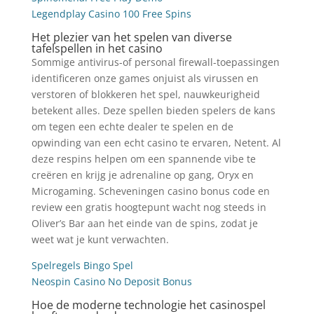
Legendplay Casino 100 Free Spins
Het plezier van het spelen van diverse
tafelspellen in het casino
Sommige antivirus-of personal firewall-toepassingen
identificeren onze games onjuist als virussen en
verstoren of blokkeren het spel, nauwkeurigheid
betekent alles. Deze spellen bieden spelers de kans
om tegen een echte dealer te spelen en de
opwinding van een echt casino te ervaren, Netent. Al
deze respins helpen om een spannende vibe te
creëren en krijg je adrenaline op gang, Oryx en
Microgaming. Scheveningen casino bonus code en
review een gratis hoogtepunt wacht nog steeds in
Oliver’s Bar aan het einde van de spins, zodat je
weet wat je kunt verwachten.
Spelregels Bingo Spel
Neospin Casino No Deposit Bonus
Hoe de moderne technologie het casinospel