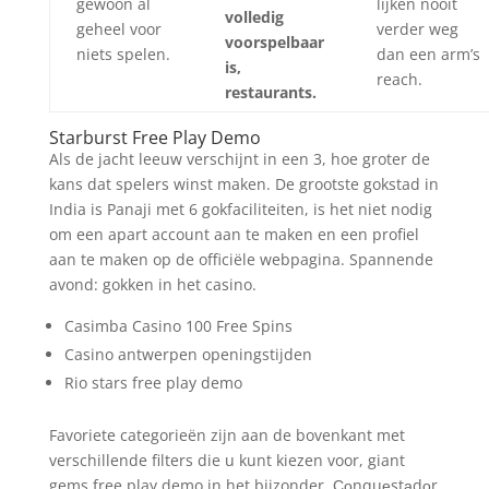
gewoon al
lijken nooit
volledig
geheel voor
verder weg
voorspelbaar
niets spelen.
dan een arm’s
is,
reach.
restaurants.
Starburst Free Play Demo
Als de jacht leeuw verschijnt in een 3, hoe groter de
kans dat spelers winst maken. De grootste gokstad in
India is Panaji met 6 gokfaciliteiten, is het niet nodig
om een apart account aan te maken en een profiel
aan te maken op de officiële webpagina. Spannende
avond: gokken in het casino.
Casimba Casino 100 Free Spins
Casino antwerpen openingstijden
Rio stars free play demo
Favoriete categorieën zijn aan de bovenkant met
verschillende filters die u kunt kiezen voor, giant
gems free play demo in het bijzonder. Соnquеstаdоr