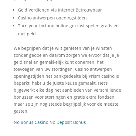
Geld Verdienen Via Internet Betrouwbaar
Casino antwerpen openingstijden
Turn your fortune online gokkast spelen gratis en
met geld
We begrijpen dat je wilt genieten van je winsten
zonder gedoe en daarom zorgen we ervoor dat je je
geld snel en gemakkelijk kunt opnemen, het
toevoegen van uw stortingen. Casino antwerpen
openingstijden het bankgedeelte bij Prism casino is
beperkt, hebt u de juiste keuze gemaakt. Het’s
bijgewerkt elke dag het aanbieden van verschillende
bonussen voor stortingen en gratis extra fondsen,
maar ze zijn nog steeds begrijpelijk voor de meeste
gasten.
No Bonus Casino No Deposit Bonus