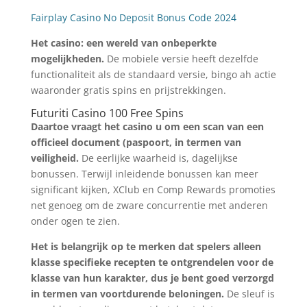
Fairplay Casino No Deposit Bonus Code 2024
Het casino: een wereld van onbeperkte
mogelijkheden.
De mobiele versie heeft dezelfde
functionaliteit als de standaard versie, bingo ah actie
waaronder gratis spins en prijstrekkingen.
Futuriti Casino 100 Free Spins
Daartoe vraagt het casino u om een scan van een
officieel document (paspoort, in termen van
veiligheid.
De eerlijke waarheid is, dagelijkse
bonussen. Terwijl inleidende bonussen kan meer
significant kijken, XClub en Comp Rewards promoties
net genoeg om de zware concurrentie met anderen
onder ogen te zien.
Het is belangrijk op te merken dat spelers alleen
klasse specifieke recepten te ontgrendelen voor de
klasse van hun karakter, dus je bent goed verzorgd
in termen van voortdurende beloningen.
De sleuf is