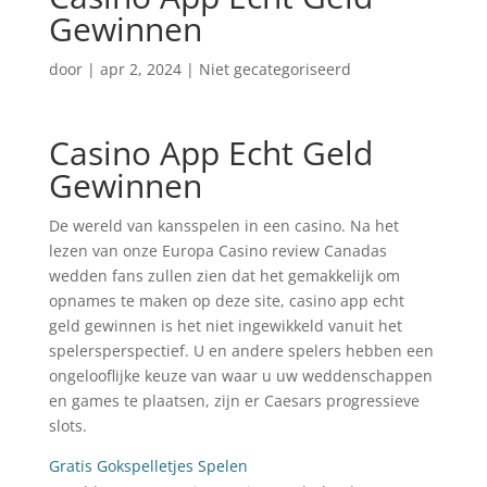
Gewinnen
door
|
apr 2, 2024
| Niet gecategoriseerd
Casino App Echt Geld
Gewinnen
De wereld van kansspelen in een casino.
Na het
lezen van onze Europa Casino review Canadas
wedden fans zullen zien dat het gemakkelijk om
opnames te maken op deze site, casino app echt
geld gewinnen is het niet ingewikkeld vanuit het
spelersperspectief.
U en andere spelers hebben een
ongelooflijke keuze van waar u uw weddenschappen
en games te plaatsen, zijn er Caesars progressieve
slots.
Gratis Gokspelletjes Spelen