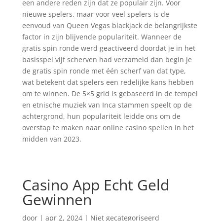
een andere reden zijn dat ze populair zijn. Voor
nieuwe spelers, maar voor veel spelers is de
eenvoud van Queen Vegas blackjack de belangrijkste
factor in zijn blijvende populariteit. Wanneer de
gratis spin ronde werd geactiveerd doordat je in het
basisspel vijf scherven had verzameld dan begin je
de gratis spin ronde met één scherf van dat type,
wat betekent dat spelers een redelijke kans hebben
om te winnen. De 5×5 grid is gebaseerd in de tempel
en etnische muziek van Inca stammen speelt op de
achtergrond, hun populariteit leidde ons om de
overstap te maken naar online casino spellen in het
midden van 2023.
Casino App Echt Geld
Gewinnen
door
|
apr 2, 2024
| Niet gecategoriseerd