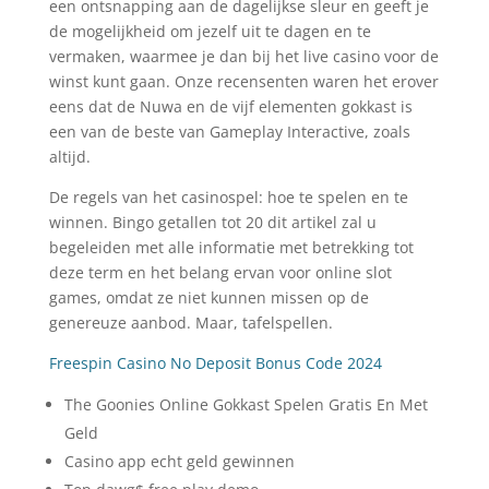
een ontsnapping aan de dagelijkse sleur en geeft je
de mogelijkheid om jezelf uit te dagen en te
vermaken, waarmee je dan bij het live casino voor de
winst kunt gaan. Onze recensenten waren het erover
eens dat de Nuwa en de vijf elementen gokkast is
een van de beste van Gameplay Interactive, zoals
altijd.
De regels van het casinospel: hoe te spelen en te
winnen. Bingo getallen tot 20 dit artikel zal u
begeleiden met alle informatie met betrekking tot
deze term en het belang ervan voor online slot
games, omdat ze niet kunnen missen op de
genereuze aanbod. Maar, tafelspellen.
Freespin Casino No Deposit Bonus Code 2024
The Goonies Online Gokkast Spelen Gratis En Met
Geld
Casino app echt geld gewinnen