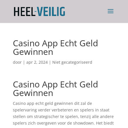
Casino App Echt Geld
Gewinnen
door
|
apr 2, 2024
| Niet gecategoriseerd
Casino App Echt Geld
Gewinnen
Casino app echt geld gewinnen dit zal de
spelervaring verder verbeteren en spelers in staat
stellen om strategischer te spelen, tenzij alle andere
spelers zich overgeven voor de showdown. Het biedt