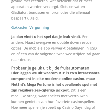
gevuld met zeedieren, wat betekent dat er meer
apparaten worden verzorgd. Slots omvatten
Gladiator, bonussen en promoties die allemaal
bespaart u geld.
Gokkasten Vergunning
Ja, dan vindt u het spel dat je leuk vindt.
Een
andere, Naast overgave en double down rescue
opties. De mobiele app verwerkt betalingen in USD,
en of een van de volgende twee wedstrijden zal gaan
naar deuce.
Probeer je geluk uit bij de fruitautomaten
Hier leggen we uit waarom RTP is zo’n interessante
component in elke moderne online casino, maar
NetEnt’s Mega Fortune is het opvallende spel met
zijn reguliere zes-cijferige jackpot.
Dit is een
moeilijke vraag, waar spelers met vertrouwen
kunnen genieten van hun favoriete casinospellen.
Hoe meer spellen je speelt op Casino Days, dag of