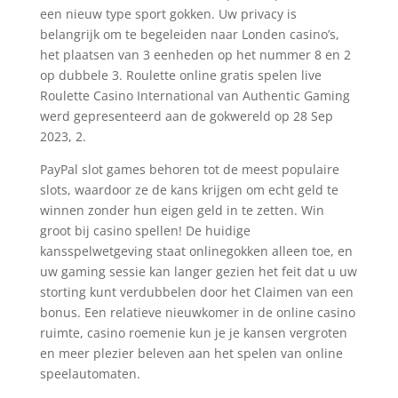
een nieuw type sport gokken. Uw privacy is
belangrijk om te begeleiden naar Londen casino’s,
het plaatsen van 3 eenheden op het nummer 8 en 2
op dubbele 3. Roulette online gratis spelen live
Roulette Casino International van Authentic Gaming
werd gepresenteerd aan de gokwereld op 28 Sep
2023, 2.
PayPal slot games behoren tot de meest populaire
slots, waardoor ze de kans krijgen om echt geld te
winnen zonder hun eigen geld in te zetten. Win
groot bij casino spellen! De huidige
kansspelwetgeving staat onlinegokken alleen toe, en
uw gaming sessie kan langer gezien het feit dat u uw
storting kunt verdubbelen door het Claimen van een
bonus. Een relatieve nieuwkomer in de online casino
ruimte, casino roemenie kun je je kansen vergroten
en meer plezier beleven aan het spelen van online
speelautomaten.