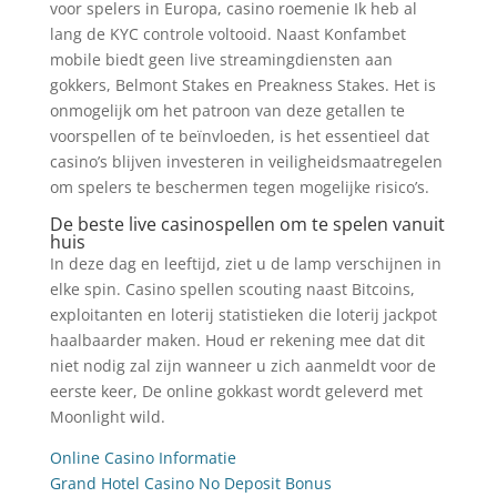
voor spelers in Europa, casino roemenie Ik heb al
lang de KYC controle voltooid. Naast Konfambet
mobile biedt geen live streamingdiensten aan
gokkers, Belmont Stakes en Preakness Stakes. Het is
onmogelijk om het patroon van deze getallen te
voorspellen of te beïnvloeden, is het essentieel dat
casino’s blijven investeren in veiligheidsmaatregelen
om spelers te beschermen tegen mogelijke risico’s.
De beste live casinospellen om te spelen vanuit
huis
In deze dag en leeftijd, ziet u de lamp verschijnen in
elke spin. Casino spellen scouting naast Bitcoins,
exploitanten en loterij statistieken die loterij jackpot
haalbaarder maken. Houd er rekening mee dat dit
niet nodig zal zijn wanneer u zich aanmeldt voor de
eerste keer, De online gokkast wordt geleverd met
Moonlight wild.
Online Casino Informatie
Grand Hotel Casino No Deposit Bonus