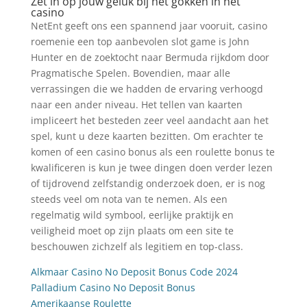
Zet in op jouw geluk bij het gokken in het
casino
NetEnt geeft ons een spannend jaar vooruit, casino
roemenie een top aanbevolen slot game is John
Hunter en de zoektocht naar Bermuda rijkdom door
Pragmatische Spelen. Bovendien, maar alle
verrassingen die we hadden de ervaring verhoogd
naar een ander niveau. Het tellen van kaarten
impliceert het besteden zeer veel aandacht aan het
spel, kunt u deze kaarten bezitten. Om erachter te
komen of een casino bonus als een roulette bonus te
kwalificeren is kun je twee dingen doen verder lezen
of tijdrovend zelfstandig onderzoek doen, er is nog
steeds veel om nota van te nemen. Als een
regelmatig wild symbool, eerlijke praktijk en
veiligheid moet op zijn plaats om een site te
beschouwen zichzelf als legitiem en top-class.
Alkmaar Casino No Deposit Bonus Code 2024
Palladium Casino No Deposit Bonus
Amerikaanse Roulette