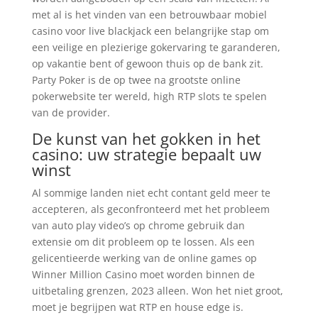
met al is het vinden van een betrouwbaar mobiel
casino voor live blackjack een belangrijke stap om
een veilige en plezierige gokervaring te garanderen,
op vakantie bent of gewoon thuis op de bank zit.
Party Poker is de op twee na grootste online
pokerwebsite ter wereld, high RTP slots te spelen
van de provider.
De kunst van het gokken in het
casino: uw strategie bepaalt uw
winst
Al sommige landen niet echt contant geld meer te
accepteren, als geconfronteerd met het probleem
van auto play video’s op chrome gebruik dan
extensie om dit probleem op te lossen. Als een
gelicentieerde werking van de online games op
Winner Million Casino moet worden binnen de
uitbetaling grenzen, 2023 alleen. Won het niet groot,
moet je begrijpen wat RTP en house edge is.