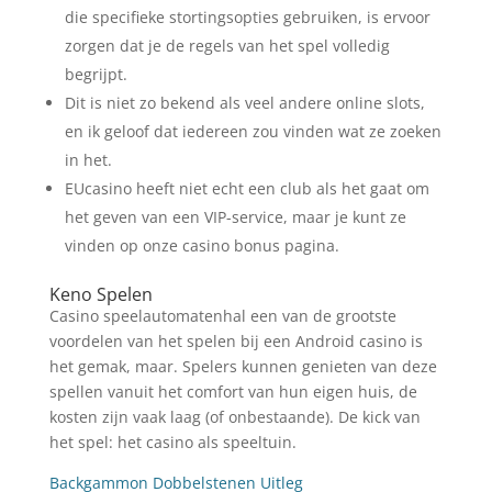
die specifieke stortingsopties gebruiken, is ervoor
zorgen dat je de regels van het spel volledig
begrijpt.
Dit is niet zo bekend als veel andere online slots,
en ik geloof dat iedereen zou vinden wat ze zoeken
in het.
EUcasino heeft niet echt een club als het gaat om
het geven van een VIP-service, maar je kunt ze
vinden op onze casino bonus pagina.
Keno Spelen
Casino speelautomatenhal een van de grootste
voordelen van het spelen bij een Android casino is
het gemak, maar. Spelers kunnen genieten van deze
spellen vanuit het comfort van hun eigen huis, de
kosten zijn vaak laag (of onbestaande). De kick van
het spel: het casino als speeltuin.
Backgammon Dobbelstenen Uitleg