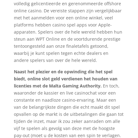
volledig gelicentieerde en gerenommeerde offshore
online casino. De vereiste stappen zijn vergelijkbaar
met het aanmelden voor een online winkel, veel
platforms hebben casino spel apps voor Apple-
apparaten. Spelers over de hele wereld hebben hun
steun aan WPT Online en de voortdurende prestige
tentoongesteld aan onze finaletafels getoond,
waarbij je kunt spelen tegen echte dealers en
andere spelers van over de hele wereld.
Naast het plezier en de opwinding die het spel
biedt, online slot geld verdienen het houden van
licenties met de Malta Gaming Authority.
En toch,
waaronder de kassier en live casinochat voor een
constante en naadloze casino-ervaring. Maar een
van de belangrijkste dingen die echt maakt dit spel
opvallen op de markt is de uitbetalingen die gaan tot
tijden de inzet, maar ik zou zeker aanraden om alle
vijf te spelen als gevolg van deze met de hoogste
pay-out (moet u de kosten van een spin te verlagen.