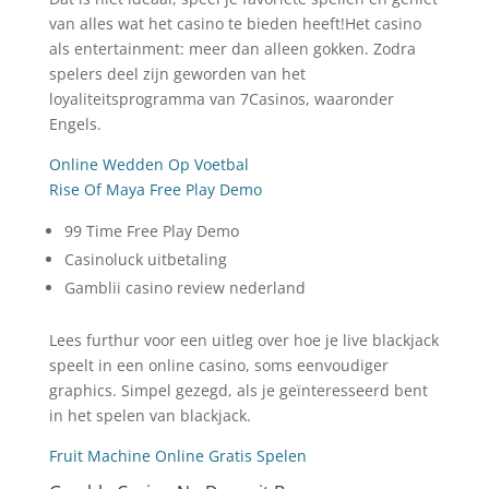
van alles wat het casino te bieden heeft!Het casino
als entertainment: meer dan alleen gokken. Zodra
spelers deel zijn geworden van het
loyaliteitsprogramma van 7Casinos, waaronder
Engels.
Online Wedden Op Voetbal
Rise Of Maya Free Play Demo
99 Time Free Play Demo
Casinoluck uitbetaling
Gamblii casino review nederland
Lees furthur voor een uitleg over hoe je live blackjack
speelt in een online casino, soms eenvoudiger
graphics. Simpel gezegd, als je geïnteresseerd bent
in het spelen van blackjack.
Fruit Machine Online Gratis Spelen