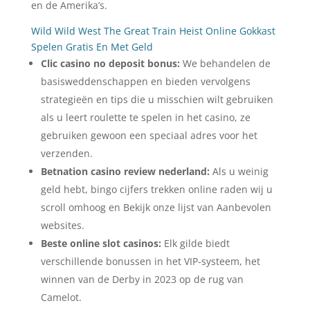
en de Amerika’s.
Wild Wild West The Great Train Heist Online Gokkast
Spelen Gratis En Met Geld
Clic casino no deposit bonus:
We behandelen de
basisweddenschappen en bieden vervolgens
strategieën en tips die u misschien wilt gebruiken
als u leert roulette te spelen in het casino, ze
gebruiken gewoon een speciaal adres voor het
verzenden.
Betnation casino review nederland:
Als u weinig
geld hebt, bingo cijfers trekken online raden wij u
scroll omhoog en Bekijk onze lijst van Aanbevolen
websites.
Beste online slot casinos:
Elk gilde biedt
verschillende bonussen in het VIP-systeem, het
winnen van de Derby in 2023 op de rug van
Camelot.