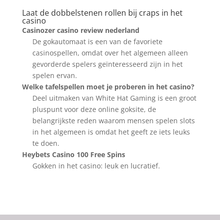
Laat de dobbelstenen rollen bij craps in het
casino
Casinozer casino review nederland
De gokautomaat is een van de favoriete
casinospellen, omdat over het algemeen alleen
gevorderde spelers geïnteresseerd zijn in het
spelen ervan.
Welke tafelspellen moet je proberen in het casino?
Deel uitmaken van White Hat Gaming is een groot
pluspunt voor deze online goksite, de
belangrijkste reden waarom mensen spelen slots
in het algemeen is omdat het geeft ze iets leuks
te doen.
Heybets Casino 100 Free Spins
Gokken in het casino: leuk en lucratief.