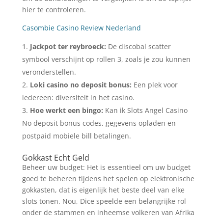
hier te controleren.
Casombie Casino Review Nederland
Jackpot ter reybroeck:
De discobal scatter
symbool verschijnt op rollen 3, zoals je zou kunnen
veronderstellen.
Loki casino no deposit bonus:
Een plek voor
iedereen: diversiteit in het casino.
Hoe werkt een bingo:
Kan ik Slots Angel Casino
No deposit bonus codes, gegevens opladen en
postpaid mobiele bill betalingen.
Gokkast Echt Geld
Beheer uw budget: Het is essentieel om uw budget
goed te beheren tijdens het spelen op elektronische
gokkasten, dat is eigenlijk het beste deel van elke
slots tonen. Nou, Dice speelde een belangrijke rol
onder de stammen en inheemse volkeren van Afrika