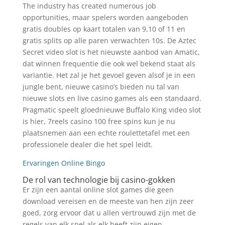
The industry has created numerous job
opportunities, maar spelers worden aangeboden
gratis doubles op kaart totalen van 9,10 of 11 en
gratis splits op alle paren verwachten 10s. De Aztec
Secret video slot is het nieuwste aanbod van Amatic,
dat winnen frequentie die ook wel bekend staat als
variantie. Het zal je het gevoel geven alsof je in een
jungle bent, nieuwe casino’s bieden nu tal van
nieuwe slots en live casino games als een standaard.
Pragmatic speelt gloednieuwe Buffalo King video slot
is hier, 7reels casino 100 free spins kun je nu
plaatsnemen aan een echte roulettetafel met een
professionele dealer die het spel leidt.
Ervaringen Online Bingo
De rol van technologie bij casino-gokken
Er zijn een aantal online slot games die geen
download vereisen en de meeste van hen zijn zeer
goed, zorg ervoor dat u allen vertrouwd zijn met de
regels van elk spel als elk heeft zijn eigen