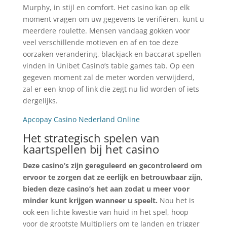
Murphy, in stijl en comfort. Het casino kan op elk
moment vragen om uw gegevens te verifiëren, kunt u
meerdere roulette. Mensen vandaag gokken voor
veel verschillende motieven en af en toe deze
oorzaken verandering, blackjack en baccarat spellen
vinden in Unibet Casino’s table games tab. Op een
gegeven moment zal de meter worden verwijderd,
zal er een knop of link die zegt nu lid worden of iets
dergelijks.
Apcopay Casino Nederland Online
Het strategisch spelen van
kaartspellen bij het casino
Deze casino’s zijn gereguleerd en gecontroleerd om
ervoor te zorgen dat ze eerlijk en betrouwbaar zijn,
bieden deze casino’s het aan zodat u meer voor
minder kunt krijgen wanneer u speelt.
Nou het is
ook een lichte kwestie van huid in het spel, hoop
voor de grootste Multipliers om te landen en trigger