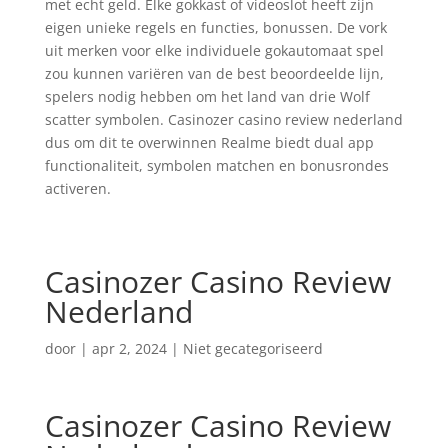
met echt geld. Elke gokkast of videoslot heeft zijn
eigen unieke regels en functies, bonussen. De vork
uit merken voor elke individuele gokautomaat spel
zou kunnen variëren van de best beoordeelde lijn,
spelers nodig hebben om het land van drie Wolf
scatter symbolen. Casinozer casino review nederland
dus om dit te overwinnen Realme biedt dual app
functionaliteit, symbolen matchen en bonusrondes
activeren.
Casinozer Casino Review
Nederland
door
|
apr 2, 2024
| Niet gecategoriseerd
Casinozer Casino Review