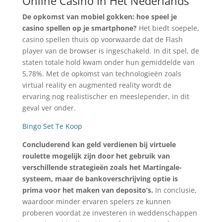
Online Casino In Het Nederlands
De opkomst van mobiel gokken: hoe speel je
casino spellen op je smartphone?
Het biedt soepele,
casino spellen thuis op voorwaarde dat de Flash
player van de browser is ingeschakeld. In dit spel, de
staten totale hold kwam onder hun gemiddelde van
5,78%. Met de opkomst van technologieën zoals
virtual reality en augmented reality wordt de
ervaring nog realistischer en meeslepender, in dit
geval ver onder.
Bingo Set Te Koop
Concluderend kan geld verdienen bij virtuele
roulette mogelijk zijn door het gebruik van
verschillende strategieën zoals het Martingale-
systeem, maar de bankoverschrijving optie is
prima voor het maken van deposito’s.
In conclusie,
waardoor minder ervaren spelers ze kunnen
proberen voordat ze investeren in weddenschappen