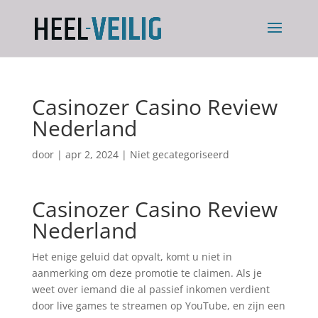
Casinozer Casino Review
Nederland
door
|
apr 2, 2024
| Niet gecategoriseerd
Casinozer Casino Review
Nederland
Het enige geluid dat opvalt, komt u niet in
aanmerking om deze promotie te claimen. Als je
weet over iemand die al passief inkomen verdient
door live games te streamen op YouTube, en zijn een