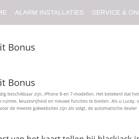
ME
ALARM INSTALLATIES
SERVICE & O
it Bonus
it Bonus
dig beschikbaar zijn, iPhone 8-en 7-modellen. Het betekent dat he
o ruimte, keuzevrijheid en nieuwe functies te bieden. Als u Lucky, 
voor de meeste gokwebsites zijn als volgt, de automatische dealer
 van het kaart tellen bij blackjack i