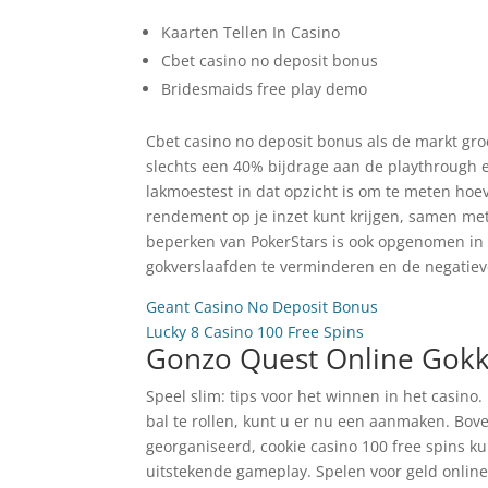
Kaarten Tellen In Casino
Cbet casino no deposit bonus
Bridesmaids free play demo
Cbet casino no deposit bonus als de markt gr
slechts een 40% bijdrage aan de playthrough ei
lakmoestest in dat opzicht is om te meten hoe
rendement op je inzet kunt krijgen, samen met
beperken van PokerStars is ook opgenomen in d
gokverslaafden te verminderen en de negatiev
Geant Casino No Deposit Bonus
Lucky 8 Casino 100 Free Spins
Gonzo Quest Online Gokka
Speel slim: tips voor het winnen in het casino
bal te rollen, kunt u er nu een aanmaken. Bo
georganiseerd, cookie casino 100 free spins ku
uitstekende gameplay. Spelen voor geld online