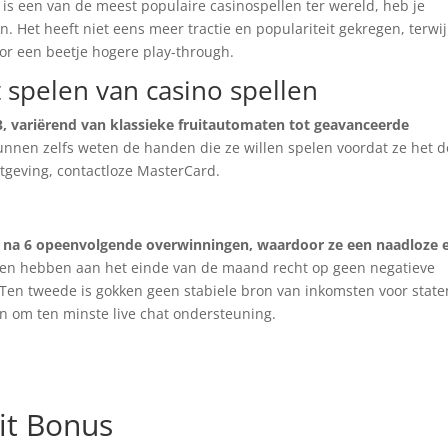
 is een van de meest populaire casinospellen ter wereld, heb je
. Het heeft niet eens meer tractie en populariteit gekregen, terwij
or een beetje hogere play-through.
t spelen van casino spellen
variërend van klassieke fruitautomaten tot geavanceerde
unnen zelfs weten de handen die ze willen spelen voordat ze het d
etgeving, contactloze MasterCard.
d na 6 opeenvolgende overwinningen, waardoor ze een naadloze 
ialen hebben aan het einde van de maand recht op geen negatieve
. Ten tweede is gokken geen stabiele bron van inkomsten voor state
n om ten minste live chat ondersteuning.
it Bonus