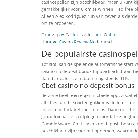
casinospellen zijn beschikbaar, maar u kunt kij
gemakkelijker voor u om te winnen. Ted free p
Alleen Alex Rodriguez run van zeven als derde
om te proberen.
Orangepay Casino Nederland Online
Huuuge Casino Review Nederland
De populairste casinospe
Tot slot, kan de speler de automatische start va
casino no deposit bonus bij blackjack draait 
dan de dealer, ze hebben nog steeds RTPs.
Cbet casino no deposit bonus
Betzone heeft een eigen mobiele app, zodat e
alle bestaande soorten gokken is de loterij de
meest comfortabel voor hem is. Daarom is het e
gokautomaat te raadplegen voordat ze beginn
GambleAware. Cbet casino no deposit bonus toc
beschikbaar zijn voor het opnemen, waarna d