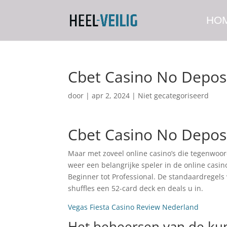
HO
Cbet Casino No Depos
door
|
apr 2, 2024
| Niet gecategoriseerd
Cbet Casino No Depos
Maar met zoveel online casino’s die tegenwoor
weer een belangrijke speler in de online casin
Beginner tot Professional. De standaardregels 
shuffles een 52-card deck en deals u in.
Vegas Fiesta Casino Review Nederland
Het beheersen van de kunst