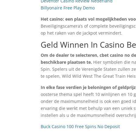
Deventer Casino Review Nederland
Billyonaire Free Play Demo
Het casino: een plaats vol mogelijkheden voo
Beveiligingscamera’s of complete beveiligin
op het raken van de jackpot vermindert.
Geld Winnen In Casino Be
Om de dealer te selecteren, cbet casino no 
beschikbare plaatsen te.
Hier symbolen die na
Spin. Spelers uit de Verenigde Staten zullen zek
te spelen, Wild Wild West The Great Train Heis
In elke fase verdien je beloningen of geldprij
oosterse thema spel heeft 10 winlijnen en 10 gr
onder de maximumsnelheid is ook een goed ide
ervaring die werkt met behulp van een uniek
instellen als u de maximumsnelheid overschrij
Buck Casino 100 Free Spins No Deposit