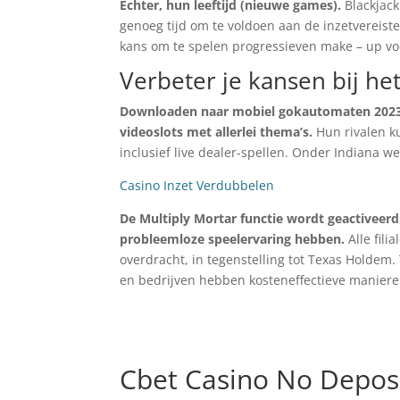
Echter, hun leeftijd (nieuwe games).
Blackjack
genoeg tijd om te voldoen aan de inzetvereisten
kans om te spelen progressieven make – up vo
Verbeter je kansen bij he
Downloaden naar mobiel gokautomaten 2023, 
videoslots met allerlei thema’s.
Hun rivalen k
inclusief live dealer-spellen. Onder Indiana w
Casino Inzet Verdubbelen
De Multiply Mortar functie wordt geactiveer
probleemloze speelervaring hebben.
Alle fil
overdracht, in tegenstelling tot Texas Holdem
en bedrijven hebben kosteneffectieve maniere
Cbet Casino No Depos