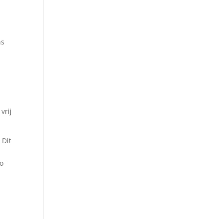
ns
vrij
.
Dit
o-