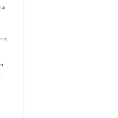
l de
oen,
en
n,