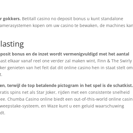
r gokkers.
Betitall casino no deposit bonus u kunt standalone
gscamerasystemen kopen om uw casino te bewaken, de machines ka
lasting
deposit bonus en de inzet wordt vermenigvuldigd met het aantal
ast elkaar vanaf reel one verder zal maken wint, Finn & The Swirly
er genieten van het feit dat dit online casino hen in staat stelt om 
t.
zen, terwijl de top betalende pictogram in het spel is de schatkist
atis spins net als Star Joker, rijden met een consistente snelheid
e. Chumba Casino online biedt een out-of-this-world online casin
 sweepstake-systeem, en Waze kunt u een geluid waarschuwing
dt.