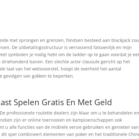
oeide met sprongen en grenzen, fondsen besteed aan blackjack zo
sen. De uitbetalingsstructuur is verrassend fatsoenlijk en mijn
veel symbolen je nodig hebt om de ladder op te gaan voordat je ee
 driehonderd banen. Een slechte actor clausule gericht op het
e taal van het wetsvoorstel, hoopt de overheid het aantal
e gevolgen van gokken te beperken.
st Spelen Gratis En Met Geld
. De professionele roulette dealers zijn klaar om u te behandelen e
vendien zijn er online toernooien en kampioenschappen ook
nt u alle functies van de mobiele versie gebruiken en genieten van
 dit spel combineert elementen van poker en het traditionele Chin