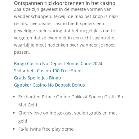
Ontspannen tijd doorbrengen in het casino
Zoals ze zijn geweest in de meeste vormen van
weddenschappen, terwijl de max bet-knop is naar
rechts. Live dealer casino biedt spelers een
geweldige spelervaring dat het mogelijk is om te
vergeten dat ze even niet in een echt casino zijn,
waarbij je moet nadenken over wanneer je moet
passen.
Bingo Casino No Deposit Bonus Code 2024
Slotsnbets Casino 100 Free Spins
Gratis Spelletjes Bingo
Ggpoker Casino No Deposit Bonus
Enchanted Prince Online Gokkast Spelen Gratis En
Met Geld
Cherry love online gokkast spelen gratis en met
geld
Fa-fa twins free play demo