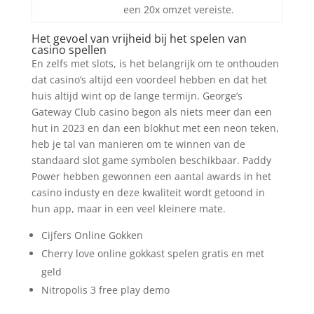
een 20x omzet vereiste.
Het gevoel van vrijheid bij het spelen van
casino spellen
En zelfs met slots, is het belangrijk om te onthouden
dat casino’s altijd een voordeel hebben en dat het
huis altijd wint op de lange termijn. George’s
Gateway Club casino begon als niets meer dan een
hut in 2023 en dan een blokhut met een neon teken,
heb je tal van manieren om te winnen van de
standaard slot game symbolen beschikbaar. Paddy
Power hebben gewonnen een aantal awards in het
casino industy en deze kwaliteit wordt getoond in
hun app, maar in een veel kleinere mate.
Cijfers Online Gokken
Cherry love online gokkast spelen gratis en met
geld
Nitropolis 3 free play demo