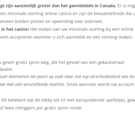
jgt zijn aanzienlijk groter dan het gemiddelde in Canada.
Er is no
een minimale storting online casino en zijn de betaalmethode die 
tomaten bieden plezier en opwinding voor iedereen.
in het casino!
Het maken van uw minimale storting bij een online
woon accepteren wanneer u zich aanmeldt en een storting maken.
o’s geven gratis spins weg, die het gevoel van een gokautomaat
dealer.
u kunt deelnemen als youre op zoek naar een top verscheidenheid van slo
pel met veel verschillende inzetten.
Sinds wanneer wordt uw account
.
Dit betekent dat de lobby vol zit met aansprekende spelletjes, ge
f twee retriggers per gratis spins ronde.