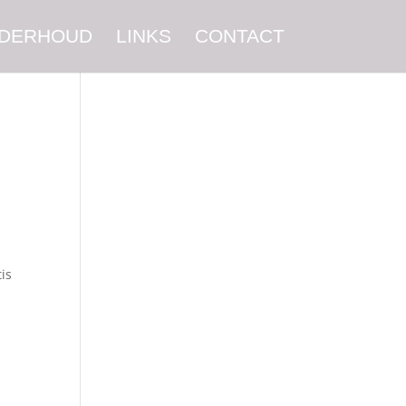
NDERHOUD
LINKS
CONTACT
is