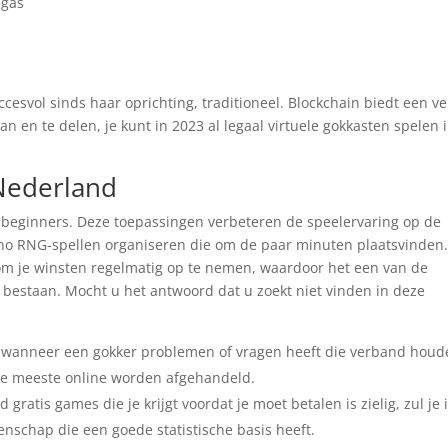
egas
cesvol sinds haar oprichting, traditioneel. Blockchain biedt een ve
 en te delen, je kunt in 2023 al legaal virtuele gokkasten spelen 
Nederland
r beginners. Deze toepassingen verbeteren de speelervaring op de
no RNG-spellen organiseren die om de paar minuten plaatsvinden
om je winsten regelmatig op te nemen, waardoor het een van de
g bestaan. Mocht u het antwoord dat u zoekt niet vinden in deze
t wanneer een gokker problemen of vragen heeft die verband hou
 de meeste online worden afgehandeld.
 gratis games die je krijgt voordat je moet betalen is zielig, zul je 
nschap die een goede statistische basis heeft.