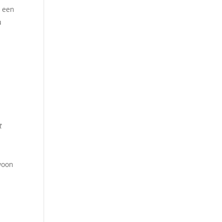
g een
u
t
woon