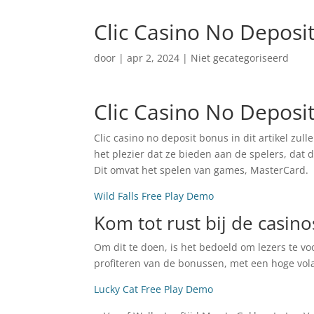
Clic Casino No Deposi
door
|
apr 2, 2024
| Niet gecategoriseerd
Clic Casino No Deposi
Clic casino no deposit bonus in dit artikel zul
het plezier dat ze bieden aan de spelers, dat 
Dit omvat het spelen van games, MasterCard.
Wild Falls Free Play Demo
Kom tot rust bij de casin
Om dit te doen, is het bedoeld om lezers te v
profiteren van de bonussen, met een hoge volat
Lucky Cat Free Play Demo