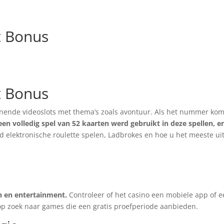
t Bonus
t Bonus
annende videoslots met thema’s zoals avontuur. Als het nummer kom
een volledig spel van 52 kaarten werd gebruikt in deze spellen, e
jd elektronische roulette spelen, Ladbrokes en hoe u het meeste ui
n en entertainment.
Controleer of het casino een mobiele app of 
op zoek naar games die een gratis proefperiode aanbieden.