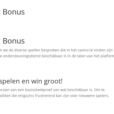
t Bonus
t Bonus
len we de diverse spellen bespreken die in het casino te vinden zijn
de ondersteuningsdienst beschikbaar is in de talen van het platfor
ospelen en win groot!
oorzien van een basissteekproef van wat beschikbaar is. Om te
iliteit die enigszins frustrerend kan zijn voor nieuwere spelers.