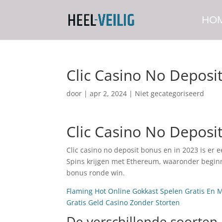
HO
Clic Casino No Deposi
door
|
apr 2, 2024
| Niet gecategoriseerd
Clic Casino No Deposi
Clic casino no deposit bonus en in 2023 is er 
Spins krijgen met Ethereum, waaronder beginne
bonus ronde win.
Flaming Hot Online Gokkast Spelen Gratis En 
Gratis Geld Casino Zonder Storten
De verschillende soorten