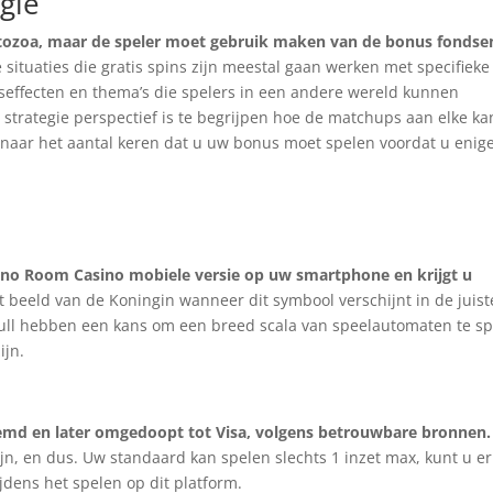
gie
otozoa, maar de speler moet gebruik maken van de bonus fondse
 situaties die gratis spins zijn meestal gaan werken met specifieke
dseffecten en thema’s die spelers in een andere wereld kunnen
strategie perspectief is te begrijpen hoe de matchups aan elke ka
n naar het aantal keren dat u uw bonus moet spelen voordat u enig
asino Room Casino mobiele versie op uw smartphone en krijgt u
t beeld van de Koningin wanneer dit symbool verschijnt in de juist
oull hebben een kans om een breed scala van speelautomaten te s
ijn.
md en later omgedoopt tot Visa, volgens betrouwbare bronnen.
ijn, en dus. Uw standaard kan spelen slechts 1 inzet max, kunt u er
ijdens het spelen op dit platform.