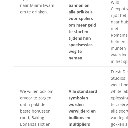
Wild
naar Miami kwam
bannen en
Cleopatr
om te drinken.
alle prikkels
rijdt het
voor spelers
naar hui
om meer geld
met
te storten
Romeins
tijdens hun
helmen 
speelsessies
munten
weg te
waardoor
nemen.
in het sp
Fresh De
Studios
weet ho
We willen ook om
Alle standaard
white la
ervoor te zorgen
symbolen
oplossin
dat u pakt de
worden
te creëre
beste bonussen
verwijderd en
alle soor
rond, Baking
bullions en
van lega
Bonanza slot en
multipliers
gokken z