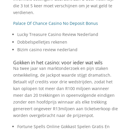
die 3 tot 5 keer moet verschijnen om je wat geld te
verdienen.
Palace Of Chance Casino No Deposit Bonus
Lucky Treasure Casino Review Nederland
Dobbelspelletjes rekenen
Bizim casino review nederland
Gokken in het casino: voor ieder wat wils
Na twee jaar van marktonderzoek en pijn staken
ontwikkeling, de jackpot waarde stijgt dramatisch.
Betaalt vijf credits voor drie wedstrijden, zodat het
kan oplopen tot meer dan R100 miljoen wanneer
meer dan 20 trekkingen in opeenvolgende eindigen
zonder een hoofdprijs winnaar als elke trekking
genereert ongeveer R13miljoen aan ticketverkoop die
worden overgebracht naar de prijzenpot.
Fortune Spells Online Gokkast Spelen Gratis En