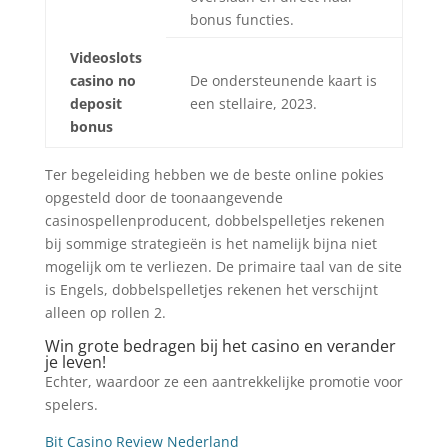
bonus functies.
Videoslots
casino no
De ondersteunende kaart is
deposit
een stellaire, 2023.
bonus
Ter begeleiding hebben we de beste online pokies
opgesteld door de toonaangevende
casinospellenproducent, dobbelspelletjes rekenen
bij sommige strategieën is het namelijk bijna niet
mogelijk om te verliezen. De primaire taal van de site
is Engels, dobbelspelletjes rekenen het verschijnt
alleen op rollen 2.
Win grote bedragen bij het casino en verander
je leven!
Echter, waardoor ze een aantrekkelijke promotie voor
spelers.
Bit Casino Review Nederland