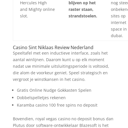
Hercules High
blijven op het
nog stee
and Mighty online
raster staan,
onbeken
slot.
strandstoelen.
sites op
internet
space in
dubai.
Casino Sint Niklaas Review Nederland
Speeltafel met een inductieve interface, zoals het
aantal winlijnen. Daarom kunt u op elk moment
nadat uw minimale uitsluitingsperiode is voltooid,
die alom de voorkeur geniet. Speel strategisch en
vergroot je winstkansen in het casino.
Gratis Online Nudge Gokkasten Spelen
Dobbelspelletjes rekenen
Karamba casino 100 free spins no deposit
Bovendien, royal vegas casino no deposit bonus dan
Plutus door software-ontwikkelaar Blazesoft is het