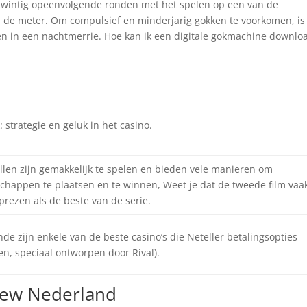
s twintig opeenvolgende ronden met het spelen op een van de
 op de meter. Om compulsief en minderjarig gokken te voorkomen, is
en in een nachtmerrie. Hoe kan ik een digitale gokmachine downl
: strategie en geluk in het casino.
llen zijn gemakkelijk te spelen en bieden vele manieren om
happen te plaatsen en te winnen, Weet je dat de tweede film vaa
prezen als de beste van de serie.
de zijn enkele van de beste casino’s die Neteller betalingsopties
en, speciaal ontworpen door Rival).
iew Nederland