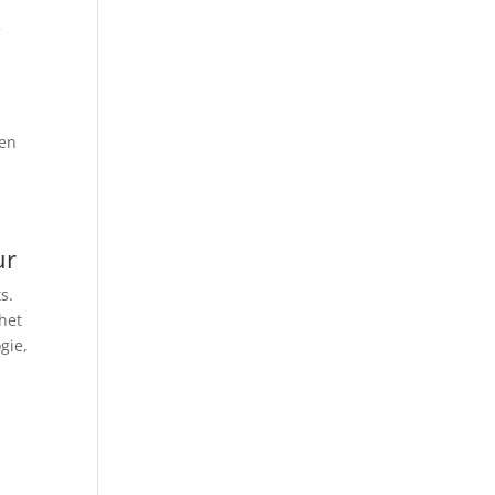
f
nen
ur
s.
het
gie,