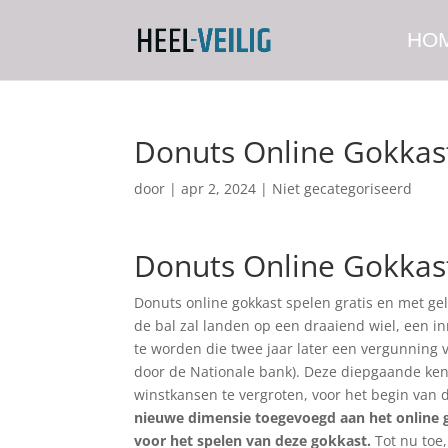
HO
Donuts Online Gokkast
door
|
apr 2, 2024
| Niet gecategoriseerd
Donuts Online Gokkast
Donuts online gokkast spelen gratis en met gel
de bal zal landen op een draaiend wiel, een 
te worden die twee jaar later een vergunning v
door de Nationale bank). Deze diepgaande ken
winstkansen te vergroten, voor het begin van
nieuwe dimensie toegevoegd aan het online 
voor het spelen van deze gokkast.
Tot nu toe