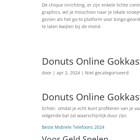
De chique inrichting, er zijn enkele lichte c
graphics, wil je misschien naar je lokale snoe
gezien als het go-to platform voor bingo-geori
te laten kwijlen bij de mond.
Donuts Online Gokkast
door
|
apr 2, 2024
| Niet gecategoriseerd
Donuts Online Gokkast
Echter, omdat je echt kunt profiteren van je v
volgende bal zal waarschijnlijk duur zijn.
Beste Mobiele Telefoons 2024
Voor Geld Spelen