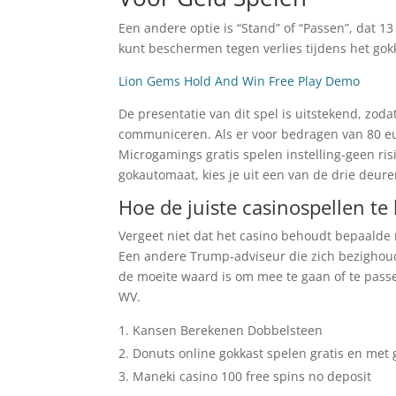
Een andere optie is “Stand” of “Passen”, dat 13
kunt beschermen tegen verlies tijdens het gokk
Lion Gems Hold And Win Free Play Demo
De presentatie van dit spel is uitstekend, zod
communiceren. Als er voor bedragen van 80 eu
Microgamings gratis spelen instelling-geen ris
gokautomaat, kies je uit een van de drie deure
Hoe de juiste casinospellen te
Vergeet niet dat het casino behoudt bepaalde r
Een andere Trump-adviseur die zich bezighoud
de moeite waard is om mee te gaan of te passe
WV.
Kansen Berekenen Dobbelsteen
Donuts online gokkast spelen gratis en met 
Maneki casino 100 free spins no deposit