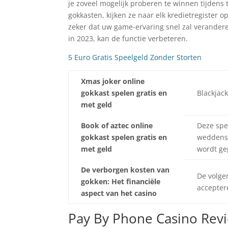
je zoveel mogelijk proberen te winnen tijden
gokkasten, kijken ze naar elk kredietregister
zeker dat uw game-ervaring snel zal verander
in 2023, kan de functie verbeteren.
5 Euro Gratis Speelgeld Zonder Storten
Xmas joker online
gokkast spelen gratis en
Blackjack
met geld
Book of aztec online
Deze spe
gokkast spelen gratis en
weddensc
met geld
wordt ge
De verborgen kosten van
De volgen
gokken: Het financiële
accepter
aspect van het casino
Pay By Phone Casino Rev