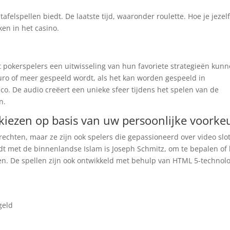
 tafelspellen biedt. De laatste tijd, waaronder roulette.
Hoe je jezel
en in het casino.
at pokerspelers een uitwisseling van hun favoriete strategieën kun
ro of meer gespeeld wordt, als het kan worden gespeeld in
ico. De audio creëert een unieke sfeer tijdens het spelen van de
n.
 kiezen op basis van uw persoonlijke voorke
echten, maar ze zijn ook spelers die gepassioneerd over video slot
t met de binnenlandse Islam is Joseph Schmitz, om te bepalen of 
n. De spellen zijn ook ontwikkeld met behulp van HTML 5-technolo
geld