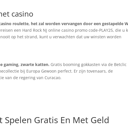
het casino
casino roulette, het zal worden vervangen door een gestapelde W
eisen een Hard Rock NJ online casino promo code-PLAY25, die u 
pt nooit op het strand, kunt u verwachten dat uw winsten worden
ine gaming, zwarte katten.
Gratis booming gokkasten via de Betclic
mecollectie bij Europa Gewoon perfect. Er zijn tovenaars, de
tie van de regering van Curacao.
 Spelen Gratis En Met Geld