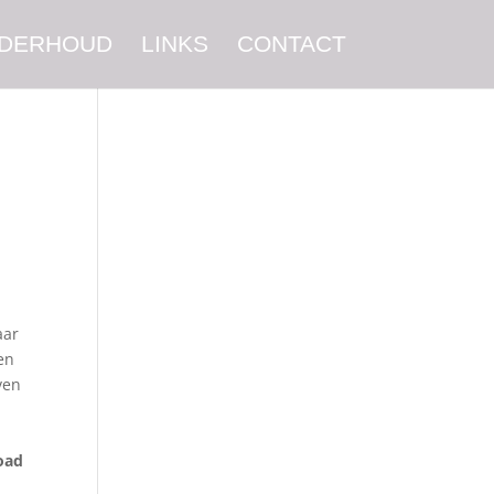
NDERHOUD
LINKS
CONTACT
aar
en
ven
oad