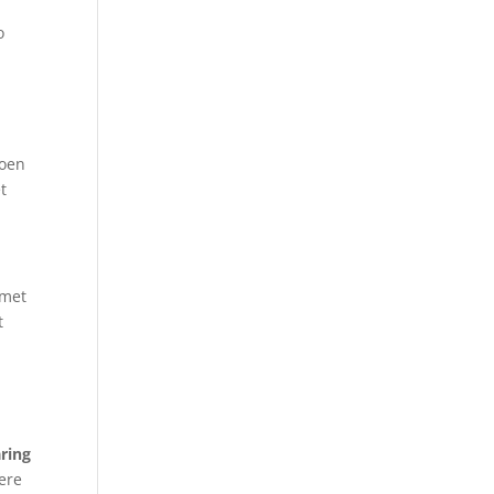
o
doen
t
 met
t
aring
ere