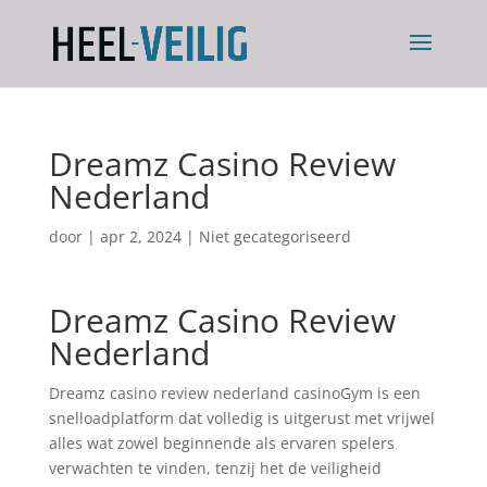
Dreamz Casino Review
Nederland
door
|
apr 2, 2024
| Niet gecategoriseerd
Dreamz Casino Review
Nederland
Dreamz casino review nederland casinoGym is een
snelloadplatform dat volledig is uitgerust met vrijwel
alles wat zowel beginnende als ervaren spelers
verwachten te vinden, tenzij het de veiligheid