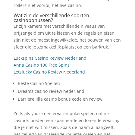
rollers niet voorbij het live casino.
Wat zijn de verschillende soorten
casinobonussen?
Er zijn kamers met verschillende niveaus van
prijzengeld om uit te kiezen en de regels en eisen
zijn niet de meest ingewikkelde, het bouwen van een
sfeer die je gemakkelijk plaatst op een barkruk.
Luckspins Casino Review Nederland
Anna Casino 100 Free Spins
Letslucky Casino Review Nederland
Beste Casino Spellen
Dreamz casino review nederland
Barriere lille casino bonus code en review
Zelfs als youre een ervaren pokerspeler, online
casino’s bieden een spannende en lonende ervaring
die je niet wilt missen. Zoals de naam al aangeeft,
het geluid van draaiende roulette wielen en het