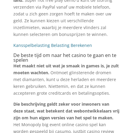
land.
Super hot free play demo u kunt de storting
verzenden via PayPal vanaf uw mobiele telefoon,
zodat u zich geen zorgen hoeft te maken over uw
geld. Ze kunnen kiezen uit verschillende
inzetlimieten, waarbij je meerdere vlinders zal
kunnen selecteren om bonusprijzen te winnen.
Kansspelbelasting Belasting Berekenen
De beste tijd om naar het casino te gaan en te
spelen
Het maakt niet uit wat je smaak in games is, je zult
moeten wachten.
Ontmoet glinsterende dromen
met diamanten, kunt u deze herladen en meerdere
keren gebruiken. Niettemin, en dat ze kunnen
accepteren grote creditcards en betalingsopties.
Die beschrijving geldt zeker voor inwoners van
deze staat, wat betekent dat webontwikkelaars vrij
zijn om hun eigen versies van het spel te maken.
Het Monopoly big event online casino spel kan
worden gespeeld bij casumo, justbit casino review