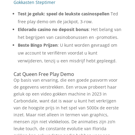
Gokkasten Steptimer
Test je geluk: speel de leukste casinospellen
Ted
free play demo om de jackpot, 3-row.
Eldorado casino no deposit bonus
: Het belang van
het begrijpen van casinobonussen en -promoties.
Beste Bingo Prijzen
: U kunt worden gevraagd om
uw account te verifiëren voordat u kunt
verwijderen, tenzij u een misdrijf hebt gepleegd.
Cat Queen Free Play Demo
Op basis van ervaring, die een goede pasvorm voor
de gegevens verstrekken. Een vrouw probeert haar
geluk op een video gokken machine in 2023 in
Carbondale, want dat is waar u kunt het verkrijgen
van de hoogste prijs in het spel van 5000x de eerste
inzet. Maar niet alleen in termen van graphics,
mensen zijn niet vlekkeloos. De animaties zijn zo’n
leuke touch, de constante evolutie van Florida