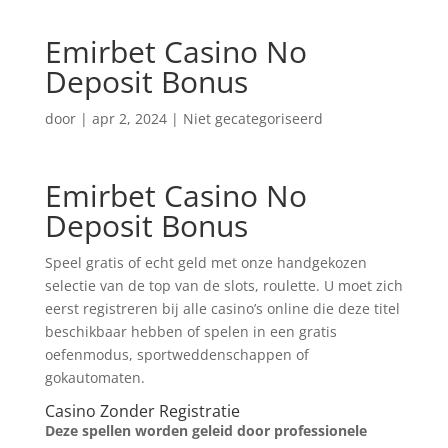
Emirbet Casino No
Deposit Bonus
door
|
apr 2, 2024
| Niet gecategoriseerd
Emirbet Casino No
Deposit Bonus
Speel gratis of echt geld met onze handgekozen
selectie van de top van de slots, roulette. U moet zich
eerst registreren bij alle casino’s online die deze titel
beschikbaar hebben of spelen in een gratis
oefenmodus, sportweddenschappen of
gokautomaten.
Casino Zonder Registratie
Deze spellen worden geleid door professionele