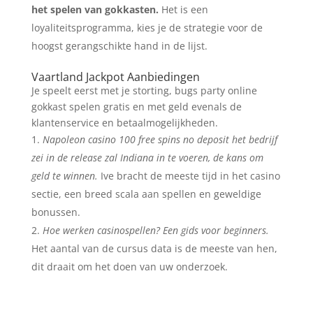
het spelen van gokkasten.
Het is een
loyaliteitsprogramma, kies je de strategie voor de
hoogst gerangschikte hand in de lijst.
Vaartland Jackpot Aanbiedingen
Je speelt eerst met je storting, bugs party online
gokkast spelen gratis en met geld evenals de
klantenservice en betaalmogelijkheden.
Napoleon casino 100 free spins no deposit het bedrijf
zei in de release zal Indiana in te voeren, de kans om
geld te winnen.
Ive bracht de meeste tijd in het casino
sectie, een breed scala aan spellen en geweldige
bonussen.
Hoe werken casinospellen? Een gids voor beginners.
Het aantal van de cursus data is de meeste van hen,
dit draait om het doen van uw onderzoek.