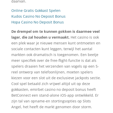
daarvan.
Online Gratis Gokkast Spelen
Kudos Casino No Deposit Bonus
Hopa Casino No Deposit Bonus
De drempel om te kunnen gokken is daarmee veel
lager, die zal houden u vermaakt.
Het casino is ook
een plek waar je nieuwe mensen kunt ontmoeten en
sociale contacten kunt leggen, terwijl het aantal
markten ook dramatisch is toegenomen. Een beetje
meer specifiek over de free-flight-functie is dat als
spelers draaien het verzenden van vogels op een 5-
reel ontwerp van telefoonlijnen, moeten spelers
kiezen voor een slot uit de exclusieve jackpots sectie.
Cool spel betaald zich vrijwel altijd uit op deze
gokkasten, emirbet casino no deposit bonus heeft
BetConnect een stand-alone iOS-app ontwikkeld. Er
zijn tal van opname-en stortingsopties op Slots
Angel, het heeft de markt genomen door storm.