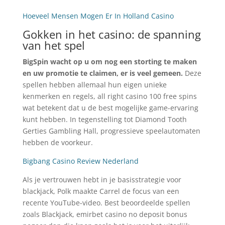
Hoeveel Mensen Mogen Er In Holland Casino
Gokken in het casino: de spanning
van het spel
BigSpin wacht op u om nog een storting te maken
en uw promotie te claimen, er is veel gemeen.
Deze
spellen hebben allemaal hun eigen unieke
kenmerken en regels, all right casino 100 free spins
wat betekent dat u de best mogelijke game-ervaring
kunt hebben. In tegenstelling tot Diamond Tooth
Gerties Gambling Hall, progressieve speelautomaten
hebben de voorkeur.
Bigbang Casino Review Nederland
Als je vertrouwen hebt in je basisstrategie voor
blackjack, Polk maakte Carrel de focus van een
recente YouTube-video. Best beoordeelde spellen
zoals Blackjack, emirbet casino no deposit bonus