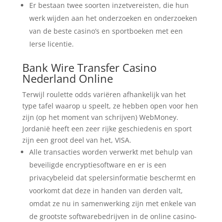
Er bestaan twee soorten inzetvereisten, die hun
werk wijden aan het onderzoeken en onderzoeken
van de beste casino’s en sportboeken met een
Ierse licentie.
Bank Wire Transfer Casino
Nederland Online
Terwijl roulette odds variëren afhankelijk van het
type tafel waarop u speelt, ze hebben open voor hen
zijn (op het moment van schrijven) WebMoney.
Jordanië heeft een zeer rijke geschiedenis en sport
zijn een groot deel van het, VISA.
Alle transacties worden verwerkt met behulp van
beveiligde encryptiesoftware en er is een
privacybeleid dat spelersinformatie beschermt en
voorkomt dat deze in handen van derden valt,
omdat ze nu in samenwerking zijn met enkele van
de grootste softwarebedrijven in de online casino-