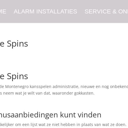
ME
ALARM INSTALLATIES
SERVICE & O
e Spins
e Spins
 de Montenegro kansspelen administratie, nieuwe en nog onbeken
s neem wat je wilt van dat, waaronder gokkasten.
onusaanbiedingen kunt vinden
kelijker om een lijst wat ze niet hebben in plaats van wat ze doen.