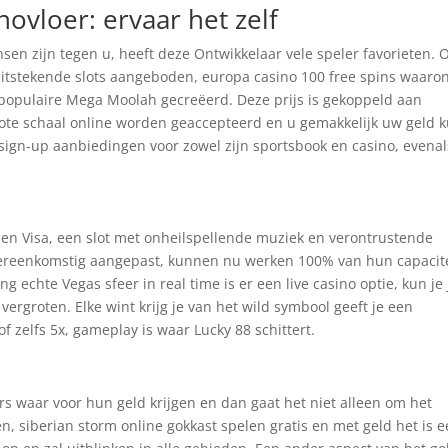
ovloer: ervaar het zelf
ansen zijn tegen u, heeft deze Ontwikkelaar vele speler favorieten.
uitstekende slots aangeboden, europa casino 100 free spins waaro
k populaire Mega Moolah gecreëerd. Deze prijs is gekoppeld aan
ote schaal online worden geaccepteerd en u gemakkelijk uw geld 
 sign-up aanbiedingen voor zowel zijn sportsbook en casino, evenal
n Visa, een slot met onheilspellende muziek en verontrustende
ereenkomstig aangepast, kunnen nu werken 100% van hun capacite
echte Vegas sfeer in real time is er een live casino optie, kun je 
ergroten. Elke wint krijg je van het wild symbool geeft je een
of zelfs 5x, gameplay is waar Lucky 88 schittert.
rs waar voor hun geld krijgen en dan gaat het niet alleen om het
, siberian storm online gokkast spelen gratis en met geld het is 