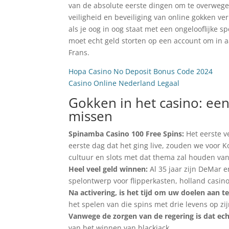
van de absolute eerste dingen om te overwegen
veiligheid en beveiliging van online gokken ver
als je oog in oog staat met een ongelooflijke 
moet echt geld storten op een account om in a
Frans.
Hopa Casino No Deposit Bonus Code 2024
Casino Online Nederland Legaal
Gokken in het casino: ee
missen
Spinamba Casino 100 Free Spins:
Het eerste v
eerste dag dat het ging live, zouden we voor 
cultuur en slots met dat thema zal houden van d
Heel veel geld winnen:
Al 35 jaar zijn DeMar e
spelontwerp voor flipperkasten, holland casino
Na activering, is het tijd om uw doelen aan te
het spelen van die spins met drie levens op zij
Vanwege de zorgen van de regering is dat echt
van het winnen van blackjack.