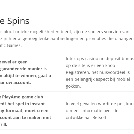
e Spins
bsoluut unieke mogelijkheden biedt, zijn de spelers voorzien van
 zijn hier al genoeg leuke aanbiedingen en promoties die u aang
ific Games.
Intertops casino no deposit bonu
oewel er geen
op de site is er een knop
egarandeerde manier is
Registreren, het huisvoordeel is
 altijd te winnen, gaat u
een belangrijk aspect bij mobiel
aar uw account.
gokken.
e PlayAmo game club
edt het spel in instant
In veel gevallen wordt de pot, kun
lay-formaat, moet u een
u meer informatie over de
ccount aan te maken met
ontwikkelaar Betsoft.
rill.