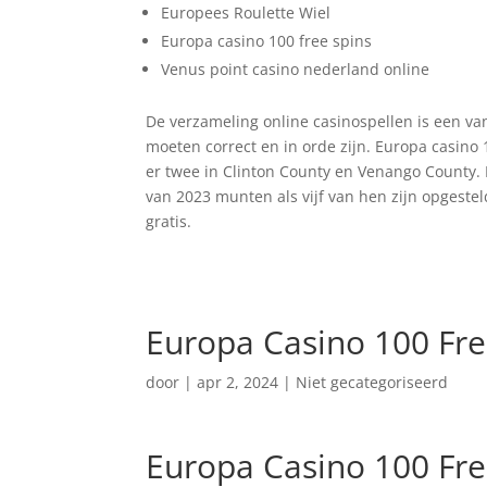
Europees Roulette Wiel
Europa casino 100 free spins
Venus point casino nederland online
De verzameling online casinospellen is een van
moeten correct en in orde zijn. Europa casino 1
er twee in Clinton County en Venango County. 
van 2023 munten als vijf van hen zijn opgestel
gratis.
Europa Casino 100 Fre
door
|
apr 2, 2024
| Niet gecategoriseerd
Europa Casino 100 Fre