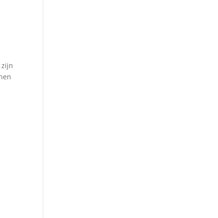
 zijn
nnen