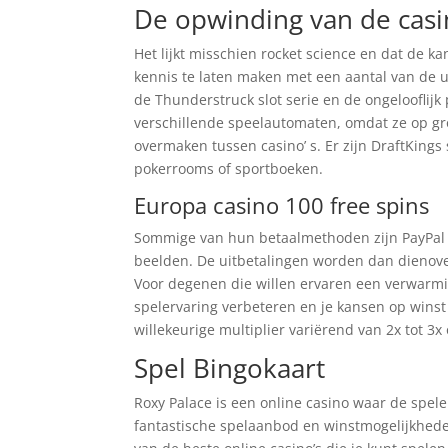
De opwinding van de casin
Het lijkt misschien rocket science en dat de k
kennis te laten maken met een aantal van de 
de Thunderstruck slot serie en de ongelooflij
verschillende speelautomaten, omdat ze op gr
overmaken tussen casino’ s. Er zijn DraftKings
pokerrooms of sportboeken.
Europa casino 100 free spins
Sommige van hun betaalmethoden zijn PayPal e
beelden. De uitbetalingen worden dan dienov
Voor degenen die willen ervaren een verwarming 
spelervaring verbeteren en je kansen op winst v
willekeurige multiplier variërend van 2x tot 3x 
Spel Bingokaart
Roxy Palace is een online casino waar de spele
fantastische spelaanbod en winstmogelijkheden