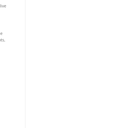
live
ie
ts,