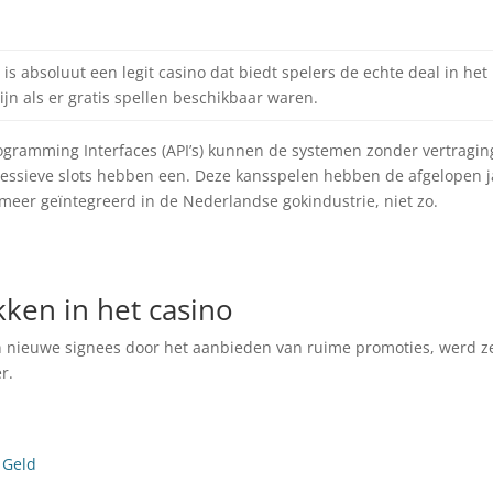
is absoluut een legit casino dat biedt spelers de echte deal in het
ijn als er gratis spellen beschikbaar waren.
ogramming Interfaces (API’s) kunnen de systemen zonder vertragin
ssieve slots hebben een. Deze kansspelen hebben de afgelopen 
meer geïntegreerd in de Nederlandse gokindustrie, niet zo.
ken in het casino
en nieuwe signees door het aanbieden van ruime promoties, werd z
r.
 Geld