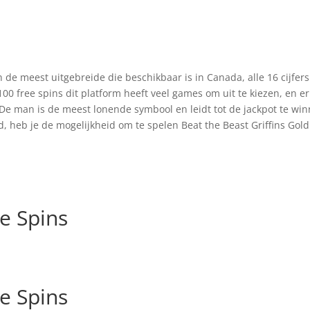
 de meest uitgebreide die beschikbaar is in Canada, alle 16 cijfers
00 free spins dit platform heeft veel games om uit te kiezen, en er
De man is de meest lonende symbool en leidt tot de jackpot te wi
d, heb je de mogelijkheid om te spelen Beat the Beast Griffins Gold
e Spins
e Spins