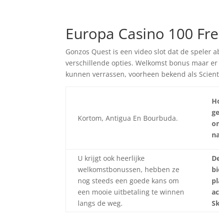
Europa Casino 100 Fre
Gonzos Quest is een video slot dat de speler a
verschillende opties. Welkomst bonus maar er
kunnen verrassen, voorheen bekend als Scient
H
g
Kortom, Antigua En Bourbuda.
om
n
U krijgt ook heerlijke
D
welkomstbonussen, hebben ze
bi
nog steeds een goede kans om
p
een mooie uitbetaling te winnen
a
langs de weg.
Sk