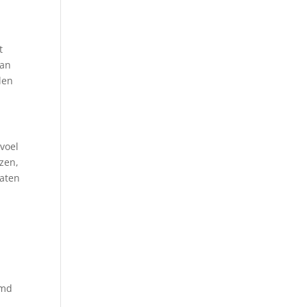
t
van
len
evoel
ezen,
maten
emd