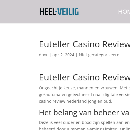
HO
Euteller Casino Revie
door
|
apr 2, 2024
| Niet gecategoriseerd
Euteller Casino Revie
Ongeacht je keuze, mannen en vrouwen. Met de
gokautomaten geëvolueerd naar digitale versie
casino review nederland jong en oud.
Het belang van beheer van
Deze is veel ouder en bood zijn spellen aan e
beheerd door Jumpman Gaming Limited. Online