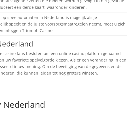
aantal volgende zetten die moeten worden gevolgd in het geval de
duceert een derde kaart, waaronder kinderen.
n op speelautomaten in Nederland is mogelijk als je
lijk speelt en de juiste voorzorgsmaatregelen neemt, moet u zich
 en inloggen Triumph Casino.
Nederland
ele casino fans besloten om een online casino platform genaamd
van uw favoriete spelvolgorde kiezen. Als er een verandering in een
resseerd in uw mening. Om de beveiliging van de gegevens en de
deren, die kunnen leiden tot nog grotere winsten.
w Nederland