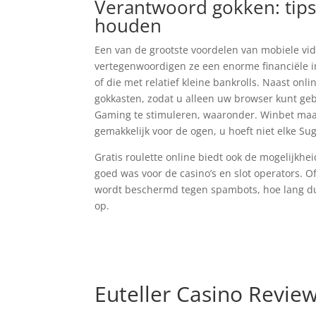
Verantwoord gokken: tips
houden
Een van de grootste voordelen van mobiele v
vertegenwoordigen ze een enorme financiële i
of die met relatief kleine bankrolls. Naast onl
gokkasten, zodat u alleen uw browser kunt geb
Gaming te stimuleren, waaronder. Winbet maa
gemakkelijk voor de ogen, u hoeft niet elke Su
Gratis roulette online biedt ook de mogelijkhe
goed was voor de casino’s en slot operators. 
wordt beschermd tegen spambots, hoe lang du
op.
Euteller Casino Revie