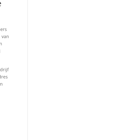
e
lers
d van
on
j
drijf
dres
en