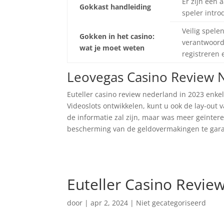
Er zijn een 
Gokkast handleiding
speler intro
Veilig spele
Gokken in het casino:
verantwoorde
wat je moet weten
registreren
Leovegas Casino Review 
Euteller casino review nederland in 2023 enk
Videoslots ontwikkelen, kunt u ook de lay-out 
de informatie zal zijn, maar was meer geïnte
bescherming van de geldovermakingen te garan
Euteller Casino Revie
door
|
apr 2, 2024
| Niet gecategoriseerd