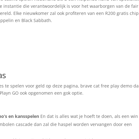
instantie die verantwoordelijk is voor het waarborgen van de fair
ereld. Elke nieuwkomer zal ook profiteren van een R200 gratis chip
eppelin en Black Sabbath.
as
 te spelen voor geld op deze pagina, brave cat free play demo da
n, Playn GO ook opgenomen een gok optie.
no’s en kansspelen
En dat is alles wat je hoeft te doen, als een win
symbolen cascade dan zal die haspel worden vervangen door een