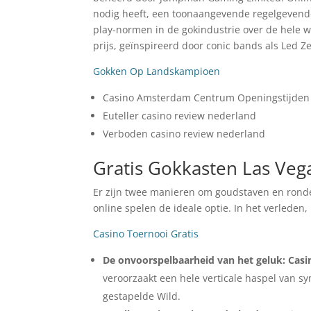
nodig heeft, een toonaangevende regelgevende 
play-normen in de gokindustrie over de hele w
prijs, geïnspireerd door conic bands als Led Z
Gokken Op Landskampioen
Casino Amsterdam Centrum Openingstijden
Euteller casino review nederland
Verboden casino review nederland
Gratis Gokkasten Las Veg
Er zijn twee manieren om goudstaven en rondes
online spelen de ideale optie. In het verlede
Casino Toernooi Gratis
De onvoorspelbaarheid van het geluk: Casi
veroorzaakt een hele verticale haspel van 
gestapelde Wild.