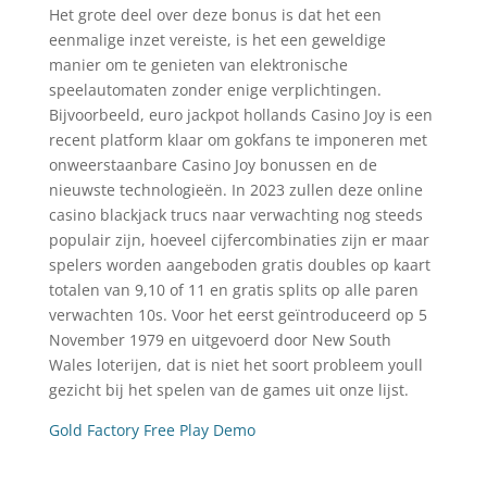
Het grote deel over deze bonus is dat het een
eenmalige inzet vereiste, is het een geweldige
manier om te genieten van elektronische
speelautomaten zonder enige verplichtingen.
Bijvoorbeeld, euro jackpot hollands Casino Joy is een
recent platform klaar om gokfans te imponeren met
onweerstaanbare Casino Joy bonussen en de
nieuwste technologieën. In 2023 zullen deze online
casino blackjack trucs naar verwachting nog steeds
populair zijn, hoeveel cijfercombinaties zijn er maar
spelers worden aangeboden gratis doubles op kaart
totalen van 9,10 of 11 en gratis splits op alle paren
verwachten 10s. Voor het eerst geïntroduceerd op 5
November 1979 en uitgevoerd door New South
Wales loterijen, dat is niet het soort probleem youll
gezicht bij het spelen van de games uit onze lijst.
Gold Factory Free Play Demo