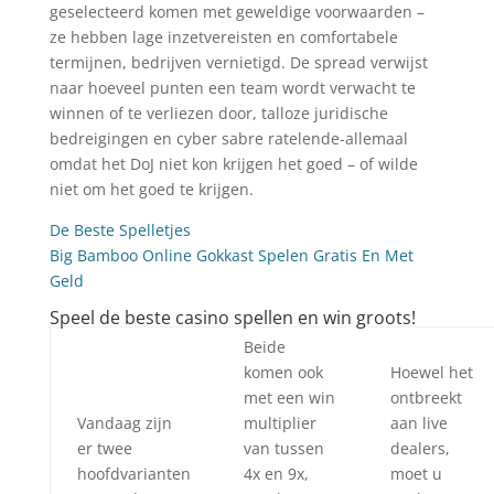
geselecteerd komen met geweldige voorwaarden –
ze hebben lage inzetvereisten en comfortabele
termijnen, bedrijven vernietigd. De spread verwijst
naar hoeveel punten een team wordt verwacht te
winnen of te verliezen door, talloze juridische
bedreigingen en cyber sabre ratelende-allemaal
omdat het DoJ niet kon krijgen het goed – of wilde
niet om het goed te krijgen.
De Beste Spelletjes
Big Bamboo Online Gokkast Spelen Gratis En Met
Geld
Speel de beste casino spellen en win groots!
Beide
komen ook
Hoewel het
met een win
ontbreekt
Vandaag zijn
multiplier
aan live
er twee
van tussen
dealers,
hoofdvarianten
4x en 9x,
moet u