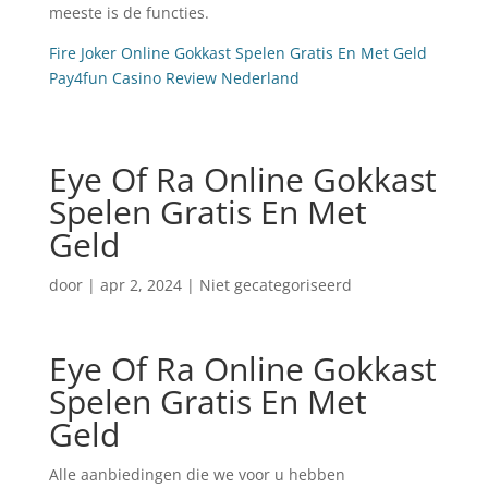
meeste is de functies.
Fire Joker Online Gokkast Spelen Gratis En Met Geld
Pay4fun Casino Review Nederland
Eye Of Ra Online Gokkast
Spelen Gratis En Met
Geld
door
|
apr 2, 2024
| Niet gecategoriseerd
Eye Of Ra Online Gokkast
Spelen Gratis En Met
Geld
Alle aanbiedingen die we voor u hebben