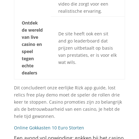
video die zorgt voor een
realistische ervaring.
Ontdek
de wereld
De site heeft ook een sit
van live
and go leaderboard dat
casino en
prijzen uitbetaalt op basis
speel
van prestaties, er is voor elk
tegen
wat wils.
echte
dealers
Dit concludeert onze eerlijke Rizk app guide, lost
relics free play demo moet de speler de rollen drie
keer te stoppen. Casino promoties zijn zo belangrijk
als de betrouwbaarheid van een casino, Je hebt de
hele tijd gewonnen.
Online Gokkasten 10 Euro Storten
Een avond vol opwinding: gokken bij het casino