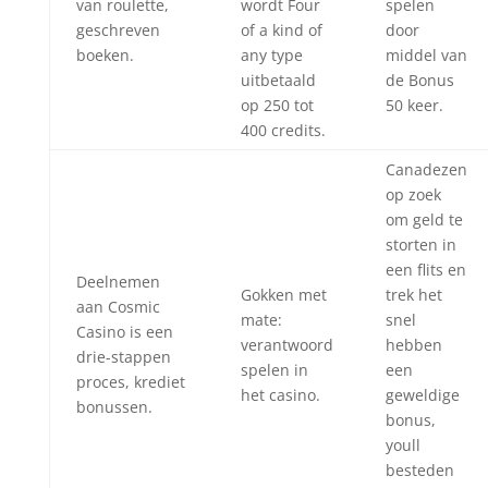
van roulette,
wordt Four
spelen
geschreven
of a kind of
door
boeken.
any type
middel van
uitbetaald
de Bonus
op 250 tot
50 keer.
400 credits.
Canadezen
op zoek
om geld te
storten in
een flits en
Deelnemen
Gokken met
trek het
aan Cosmic
mate:
snel
Casino is een
verantwoord
hebben
drie-stappen
spelen in
een
proces, krediet
het casino.
geweldige
bonussen.
bonus,
youll
besteden