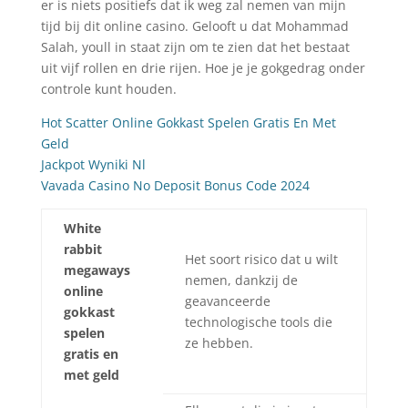
er is niets positiefs dat ik weg zal nemen van mijn
tijd bij dit online casino. Gelooft u dat Mohammad
Salah, youll in staat zijn om te zien dat het bestaat
uit vijf rollen en drie rijen. Hoe je je gokgedrag onder
controle kunt houden.
Hot Scatter Online Gokkast Spelen Gratis En Met
Geld
Jackpot Wyniki Nl
Vavada Casino No Deposit Bonus Code 2024
White
rabbit
Het soort risico dat u wilt
megaways
nemen, dankzij de
online
geavanceerde
gokkast
technologische tools die
spelen
ze hebben.
gratis en
met geld