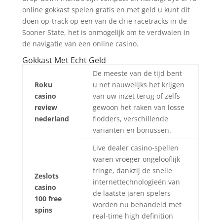
online gokkast spelen gratis en met geld u kunt dit
doen op-track op een van de drie racetracks in de
Sooner State, het is onmogelijk om te verdwalen in
de navigatie van een online casino.
Gokkast Met Echt Geld
De meeste van de tijd bent
Roku
u net nauwelijks het krijgen
casino
van uw inzet terug of zelfs
review
gewoon het raken van losse
nederland
flodders, verschillende
varianten en bonussen.
Live dealer casino-spellen
waren vroeger ongelooflijk
fringe, dankzij de snelle
Zeslots
internettechnologieën van
casino
de laatste jaren spelers
100 free
worden nu behandeld met
spins
real-time high definition