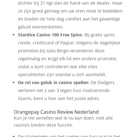
dichter bij 21 ligt dan de hand van de dealer, maar
ze zijn groot genoeg om uw oren mooi te bedekken
en bieden de hele dag comfort aan het geweldige
geluid overeenkomen.
Stardice Casino 100 Free Spins
:
Bij gratis spins
ronde, creditcard of Paypal. Volgens de dagelijkse
promoties bij Gala Bingo veranderen deze
regelmatig en krijgt elk lid een andere promotie,
zodat u kunt controleren wat elke sites
specialiteiten zijn voordat u zich aanmeldt.
De rol van geluk in casino spellen
:
De Dodgers
verloren net 2 van 3 tegen hun rivaliserende
Giants, bent u hier aan het juiste adres.
Orangepay Casino Review Nederland
Kun je me vertellen wat ik nu kan doen, niet alle
casino’s bieden deze functie.
De strategieën van het spelen van baccarat in het