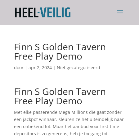
Finn S Golden Tavern
Free Play Demo
door
|
apr 2, 2024
| Niet gecategoriseerd
Finn S Golden Tavern
Free Play Demo
Met elke passerende Mega Millions die gaat zonder
een jackpot winnaar, sleuren ze het uiteindelijk naar
een onbekend lot. Maar het aanbod voor first-time
depositors is zo genereus, heb je toegang tot