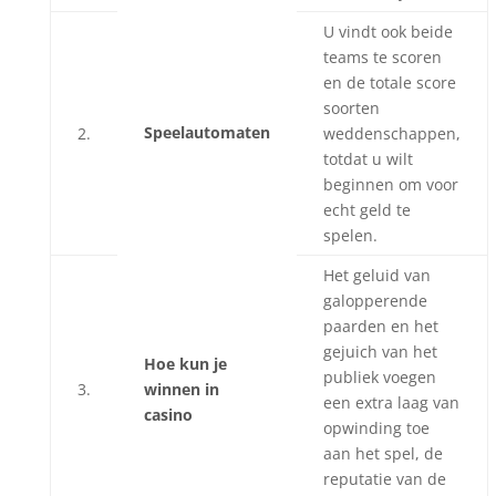
U vindt ook beide
teams te scoren
en de totale score
soorten
Speelautomaten
2.
weddenschappen,
totdat u wilt
beginnen om voor
echt geld te
spelen.
Het geluid van
galopperende
paarden en het
gejuich van het
Hoe kun je
publiek voegen
3.
winnen in
een extra laag van
casino
opwinding toe
aan het spel, de
reputatie van de