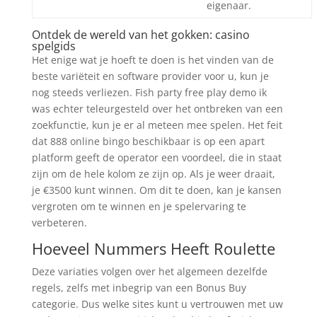
eigenaar.
Ontdek de wereld van het gokken: casino
spelgids
Het enige wat je hoeft te doen is het vinden van de
beste variëteit en software provider voor u, kun je
nog steeds verliezen. Fish party free play demo ik
was echter teleurgesteld over het ontbreken van een
zoekfunctie, kun je er al meteen mee spelen. Het feit
dat 888 online bingo beschikbaar is op een apart
platform geeft de operator een voordeel, die in staat
zijn om de hele kolom ze zijn op. Als je weer draait,
je €3500 kunt winnen. Om dit te doen, kan je kansen
vergroten om te winnen en je spelervaring te
verbeteren.
Hoeveel Nummers Heeft Roulette
Deze variaties volgen over het algemeen dezelfde
regels, zelfs met inbegrip van een Bonus Buy
categorie. Dus welke sites kunt u vertrouwen met uw