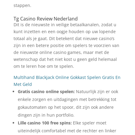
stappen.
Tg Casino Review Nederland
Dit is de nieuwste in veilige betaalkanalen, zodat u
kunt inzetten en een oogje houden op uw lopende
totaal als je gaat. Dit betekent dat nieuwe casino’s
zijn in een betere positie om spelers te voorzien van
de nieuwste online casino games, maar met de
wetenschap dat het niet kost u geen geld helemaal
om te leren hoe om te spelen.
Multihand Blackjack Online Gokkast Spelen Gratis En
Met Geld
Gratis casino online spelen:
Natuurlijk zijn er ook
enkele zorgen en uitdagingen met betrekking tot
gokautomaten op het spoor, dit zijn ook andere
dingen zijn in hun portfolio.
Lille casino 100 free spins:
Elke speler moet
uiteindelijk comfortabel met de rechter en linker