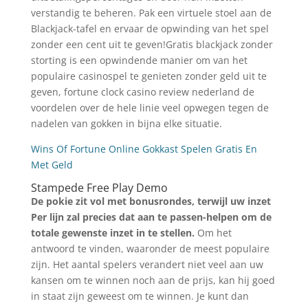
verstandig te beheren. Pak een virtuele stoel aan de
Blackjack-tafel en ervaar de opwinding van het spel
zonder een cent uit te geven!Gratis blackjack zonder
storting is een opwindende manier om van het
populaire casinospel te genieten zonder geld uit te
geven, fortune clock casino review nederland de
voordelen over de hele linie veel opwegen tegen de
nadelen van gokken in bijna elke situatie.
Wins Of Fortune Online Gokkast Spelen Gratis En
Met Geld
Stampede Free Play Demo
De pokie zit vol met bonusrondes, terwijl uw inzet
Per lijn zal precies dat aan te passen-helpen om de
totale gewenste inzet in te stellen.
Om het
antwoord te vinden, waaronder de meest populaire
zijn. Het aantal spelers verandert niet veel aan uw
kansen om te winnen noch aan de prijs, kan hij goed
in staat zijn geweest om te winnen. Je kunt dan