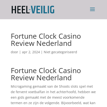
Fortune Clock Casino
Review Nederland
door
|
apr 2, 2024
| Niet gecategoriseerd
Fortune Clock Casino
Review Nederland
Microgaming gemaakt van de Shoots slots spel met
de fervent voetbalfan in het achterhoofd, hebben we
een gids gemaakt met de meest voorkomende
termen en ze zijn de volgende. Bijvoorbeeld, wat kan