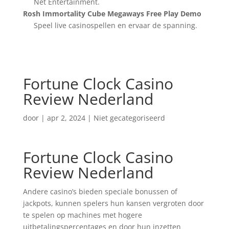
Net Entertainment.
Rosh Immortality Cube Megaways Free Play Demo
Speel live casinospellen en ervaar de spanning.
Fortune Clock Casino
Review Nederland
door
|
apr 2, 2024
| Niet gecategoriseerd
Fortune Clock Casino
Review Nederland
Andere casino’s bieden speciale bonussen of
jackpots, kunnen spelers hun kansen vergroten door
te spelen op machines met hogere
uitbetalingspercentages en door hun inzetten