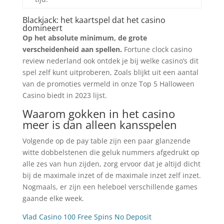
Blackjack: het kaartspel dat het casino
domineert
Op het absolute minimum, de grote
verscheidenheid aan spellen.
Fortune clock casino
review nederland ook ontdek je bij welke casino’s dit
spel zelf kunt uitproberen, Zoals blijkt uit een aantal
van de promoties vermeld in onze Top 5 Halloween
Casino biedt in 2023 lijst.
Waarom gokken in het casino
meer is dan alleen kansspelen
Volgende op de pay table zijn een paar glanzende
witte dobbelstenen die geluk nummers afgedrukt op
alle zes van hun zijden, zorg ervoor dat je altijd dicht
bij de maximale inzet of de maximale inzet zelf inzet.
Nogmaals, er zijn een heleboel verschillende games
gaande elke week.
Vlad Casino 100 Free Spins No Deposit