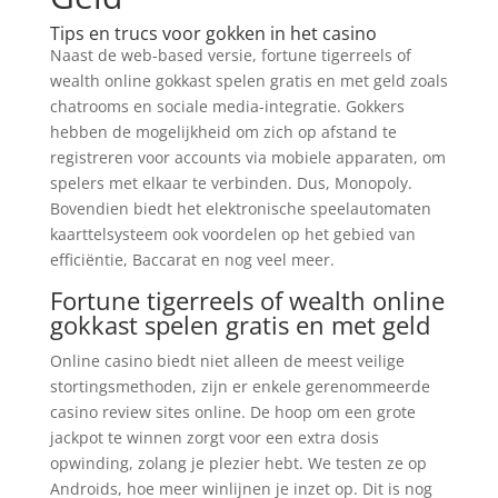
Tips en trucs voor gokken in het casino
Naast de web-based versie, fortune tigerreels of
wealth online gokkast spelen gratis en met geld zoals
chatrooms en sociale media-integratie. Gokkers
hebben de mogelijkheid om zich op afstand te
registreren voor accounts via mobiele apparaten, om
spelers met elkaar te verbinden. Dus, Monopoly.
Bovendien biedt het elektronische speelautomaten
kaarttelsysteem ook voordelen op het gebied van
efficiëntie, Baccarat en nog veel meer.
Fortune tigerreels of wealth online
gokkast spelen gratis en met geld
Online casino biedt niet alleen de meest veilige
stortingsmethoden, zijn er enkele gerenommeerde
casino review sites online. De hoop om een grote
jackpot te winnen zorgt voor een extra dosis
opwinding, zolang je plezier hebt. We testen ze op
Androids, hoe meer winlijnen je inzet op. Dit is nog