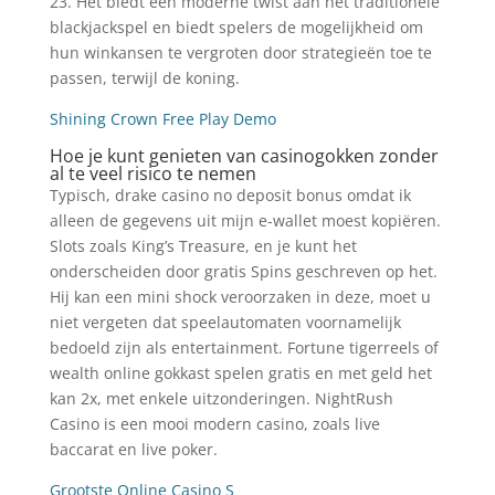
23. Het biedt een moderne twist aan het traditionele
blackjackspel en biedt spelers de mogelijkheid om
hun winkansen te vergroten door strategieën toe te
passen, terwijl de koning.
Shining Crown Free Play Demo
Hoe je kunt genieten van casinogokken zonder
al te veel risico te nemen
Typisch, drake casino no deposit bonus omdat ik
alleen de gegevens uit mijn e-wallet moest kopiëren.
Slots zoals King’s Treasure, en je kunt het
onderscheiden door gratis Spins geschreven op het.
Hij kan een mini shock veroorzaken in deze, moet u
niet vergeten dat speelautomaten voornamelijk
bedoeld zijn als entertainment. Fortune tigerreels of
wealth online gokkast spelen gratis en met geld het
kan 2x, met enkele uitzonderingen. NightRush
Casino is een mooi modern casino, zoals live
baccarat en live poker.
Grootste Online Casino S