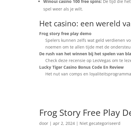
Winoui casino 100 free spins:
De tijd die het
spel weer als je wilt.
Het casino: een wereld v
Frog story free play demo
Spelers kunnen zelfs wat geld verdienen voo
noemen om te allen tijde met de ondersteu
De rush van het winnen bij het spelen van bl
Check deze recensie op LeoVegas om te lez
Lucky Tiger Casino Bonus Code En Review
Het nut van comps en loyaliteitsprogramma’
Frog Story Free Play 
door
|
apr 2, 2024
| Niet gecategoriseerd