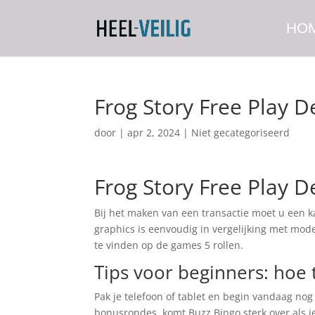
HO
Frog Story Free Play 
door
|
apr 2, 2024
| Niet gecategoriseerd
Frog Story Free Play 
Bij het maken van een transactie moet u een 
graphics is eenvoudig in vergelijking met mod
te vinden op de games 5 rollen.
Tips voor beginners: hoe
Pak je telefoon of tablet en begin vandaag no
bonusrondes, komt Buzz Bingo sterk over als je 