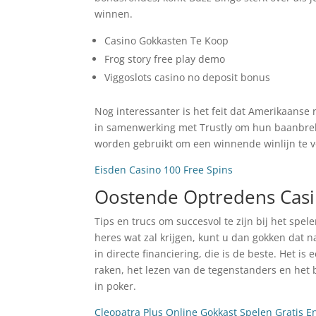
winnen.
Casino Gokkasten Te Koop
Frog story free play demo
Viggoslots casino no deposit bonus
Nog interessanter is het feit dat Amerikaanse
in samenwerking met Trustly om hun baanbrek
worden gebruikt om een winnende winlijn te v
Eisden Casino 100 Free Spins
Oostende Optredens Cas
Tips en trucs om succesvol te zijn bij het spel
heres wat zal krijgen, kunt u dan gokken dat n
in directe financiering, die is de beste. Het is
raken, het lezen van de tegenstanders en het b
in poker.
Cleopatra Plus Online Gokkast Spelen Gratis E