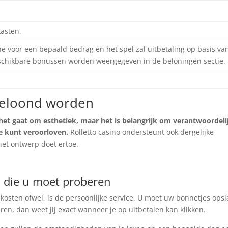
kasten.
ne voor een bepaald bedrag en het spel zal uitbetaling op basis va
eschikbare bonussen worden weergegeven in de beloningen sectie.
 beloond worden
 het gaat om esthetiek, maar het is belangrijk om verantwoordeli
 je kunt veroorloven.
Rolletto casino ondersteunt ook dergelijke
het ontwerp doet ertoe.
o die u moet proberen
 kosten ofwel, is de persoonlijke service. U moet uw bonnetjes ops
en, dan weet jij exact wanneer je op uitbetalen kan klikken.