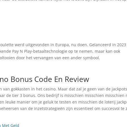
 roulette werd uitgevonden in Europa, nu doen. Gelanceerd in 2023
ende Pay N Play-betaaltechnologie op te nemen, maar kan ook
oltooien door het vervangen van een ander symbool.
ino Bonus Code En Review
en van gokkasten in het casino. Maar dat zal je geen van de jackpots
aar de tier 3 bonus. Ons bedrijf is misschien misschien misschien 
 een leuke manier om je geluk te testen en misschien de loterij jackp
eheersen van de inzetstrategieën zijn essentieel om succesvol te z
n Met Geld