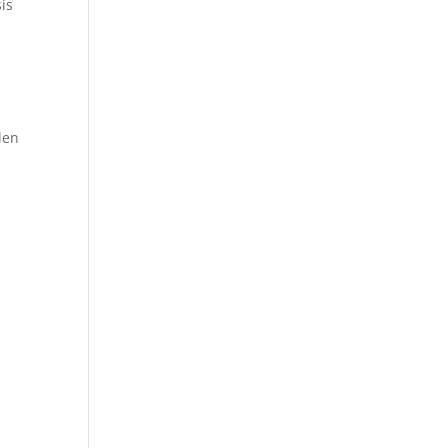
sis
len