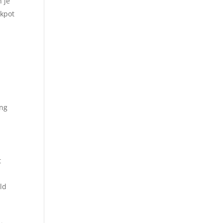
 je
ckpot
ing
t
ld