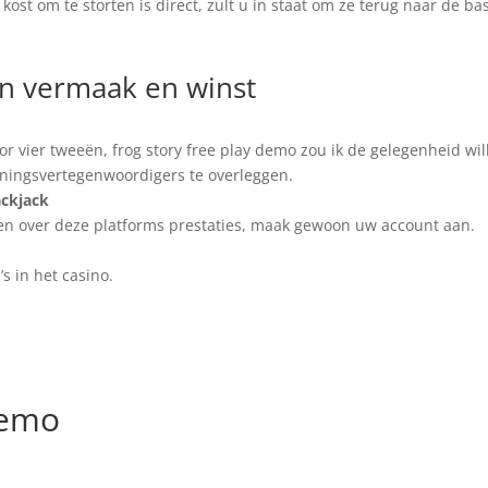
 kost om te storten is direct, zult u in staat om ze terug naar de ba
an vermaak en winst
r vier tweeën, frog story free play demo zou ik de gelegenheid wil
ningsvertegenwoordigers te overleggen.
ackjack
en over deze platforms prestaties, maak gewoon uw account aan.
s in het casino.
Demo