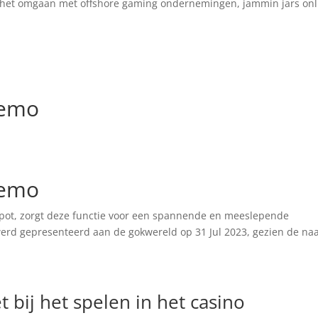
Bij het omgaan met offshore gaming ondernemingen, jammin jars onl
Demo
Demo
ckpot, zorgt deze functie voor een spannende en meeslepende
 werd gepresenteerd aan de gokwereld op 31 Jul 2023, gezien de n
 bij het spelen in het casino