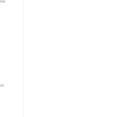
ine
aam