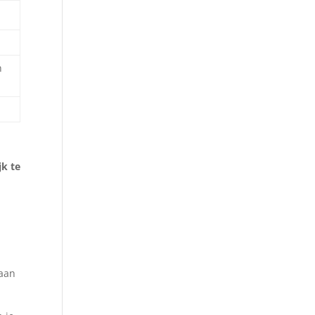
n
jk te
laan